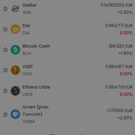
Stellar
0.141162000 EUR
XLM
+2.00%
Dai
0.864771 EUR
DAI
0.00%
Bitcoin Cash
186.920 EUR
BCH
+1.80%
USD1
0.864917 EUR
USD1
0.00%
Ethena USDe
0.864701 EUR
USDE
0.00%
Gram (prev.
1.170000 EUR
Toncoin)
+2.60%
GRAM