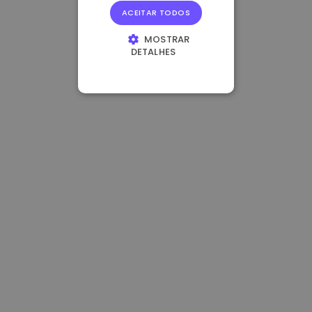
ACEITAR TODOS
MOSTRAR
DETALHES
ESTRITAMENTE
NECESSÁRIOS
DESEMPENHO
DIRECIONAMENTO
FUNCIONALIDADE