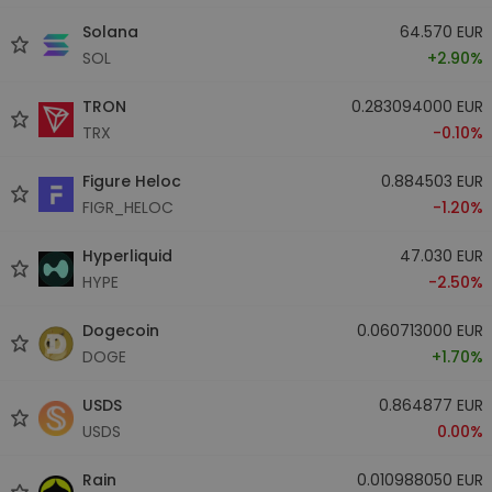
Solana
64.570 EUR
SOL
+2.90%
TRON
0.283094000 EUR
TRX
-0.10%
Figure Heloc
0.884503 EUR
FIGR_HELOC
-1.20%
Hyperliquid
47.030 EUR
HYPE
-2.50%
Dogecoin
0.060713000 EUR
DOGE
+1.70%
USDS
0.864877 EUR
USDS
0.00%
Rain
0.010988050 EUR