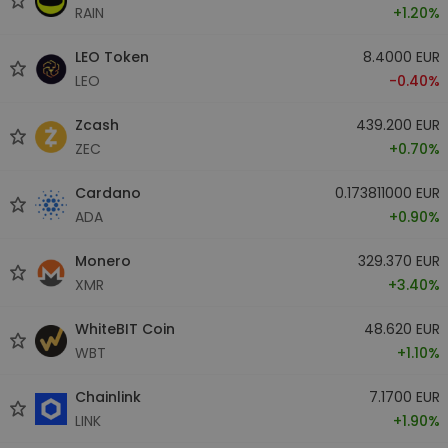
RAIN
+1.20%
LEO Token
8.4000 EUR
LEO
-0.40%
Zcash
439.200 EUR
ZEC
+0.70%
Cardano
0.173811000 EUR
ADA
+0.90%
Monero
329.370 EUR
XMR
+3.40%
WhiteBIT Coin
48.620 EUR
WBT
+1.10%
Chainlink
7.1700 EUR
LINK
+1.90%