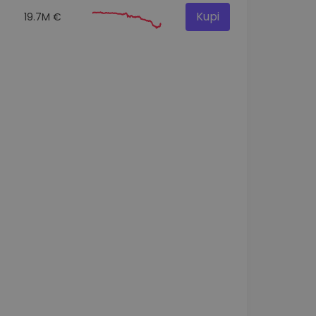
Kupi
19.7M €