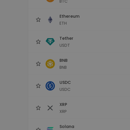
BTC
Istraživač ulaganja
Pronađi svoju kripto strategiju
Ethereum
ETH
Tether
USDT
BNB
BNB
USDC
USDC
XRP
XRP
Solana