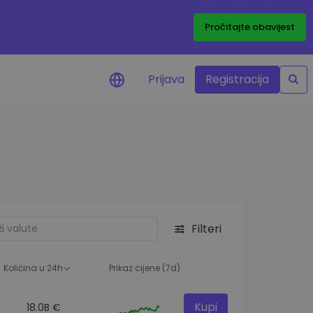
Pročitajte obavijest
Prijava
Registracija
cijenama
 cijena vaših
tva
 ulaganje
Filteri
elja
 optimalnu
Količina u 24h
Prikaz cijene (7d)
Kupi
18.0B €