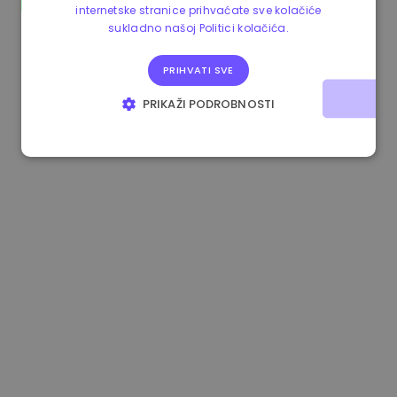
internetske stranice prihvaćate sve kolačiće
0.080659000 €
-4.80%
3.2B €
sukladno našoj Politici kolačića.
PRIHVATI SVE
PRIKAŽI PODROBNOSTI
NUŽNO POTREBNI KOLAČIĆI
IZVEDBA
CILJANOST
FUNKCIONALNOST