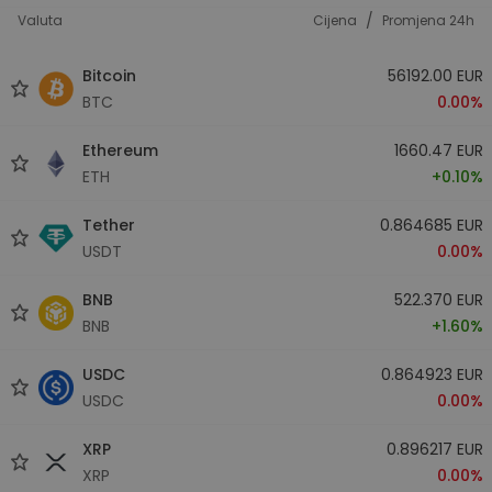
/
Valuta
Cijena
Promjena 24h
Bitcoin
56192.00 EUR
BTC
0.00%
Ethereum
1660.47 EUR
ETH
+0.10%
Tether
0.864685 EUR
USDT
0.00%
BNB
522.370 EUR
BNB
+1.60%
USDC
0.864923 EUR
USDC
0.00%
XRP
0.896217 EUR
XRP
0.00%