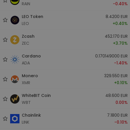
RAIN
-0.40%
LEO Token
8.4200 EUR
LEO
+0.40%
Zcash
452.170 EUR
ZEC
+3.70%
Cardano
0.170149000 EUR
ADA
-1.40%
Monero
329.550 EUR
XMR
+0.10%
WhiteBIT Coin
48.600 EUR
WBT
0.00%
Chainlink
7.1800 EUR
LINK
-0.10%