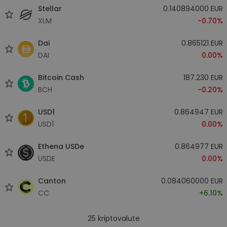
Stellar
0.140894000 EUR
XLM
-0.70%
Dai
0.865121 EUR
DAI
0.00%
Bitcoin Cash
187.230 EUR
BCH
-0.20%
USD1
0.864947 EUR
USD1
0.00%
Ethena USDe
0.864977 EUR
USDE
0.00%
Canton
0.084060000 EUR
CC
+6.10%
25
kriptovalute