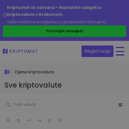
Kriptomat se zatvara – Nastavite ulagati u
kriptovalute s Krakenom.
Vaša sredstva su sigurna i u potpunosti dostupna.
Pročitajte obavijest
Registracija
Cijene kriptovaluta
Sve kriptovalute