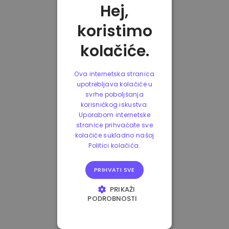
Hej,
koristimo
kolačiće.
Ova internetska stranica
upotrebljava kolačiće u
svrhe poboljšanja
korisničkog iskustva.
Uporabom internetske
stranice prihvaćate sve
kolačiće sukladno našoj
Politici kolačića.
PRIHVATI SVE
PRIKAŽI
PODROBNOSTI
NUŽNO POTREBNI
KOLAČIĆI