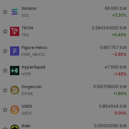
Solana
66.060 EUR
SOL
+3.30%
TRON
0.284340000 EUR
TRX
+0.40%
Figure Heloc
0.897757 EUR
FIGR_HELOC
-2.90%
Hyperliquid
47.600 EUR
HYPE
-1.40%
Dogecoin
0.061708000 EUR
DOGE
+1.80%
USDS
0.864946 EUR
USDS
0.00%
Rain
0.010932090 EUR