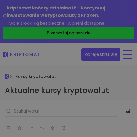
Kriptomat kończy działalność – kontynuuj
inwestowanie w kryptowaluty z Kraken.
Twoje środki są bezpieczne i w pełni dostępne.
Przeczytaj ogłoszenie
Zarejestruj się
Kursy kryptowalut
Aktualne kursy kryptowalut