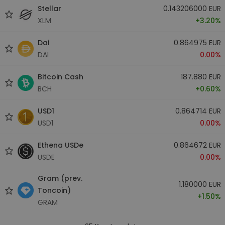
Stellar
0.143206000 EUR
XLM
+3.20%
Dai
0.864975 EUR
DAI
0.00%
Bitcoin Cash
187.880 EUR
BCH
+0.60%
USD1
0.864714 EUR
USD1
0.00%
Ethena USDe
0.864672 EUR
USDE
0.00%
Gram (prev.
1.180000 EUR
Toncoin)
+1.50%
GRAM