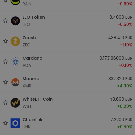
RAIN
-0.60%
LEO Token
8.4000 EUR
LEO
-0.50%
Zcash
438.410 EUR
ZEC
-1.10%
Cardano
0.173186000 EUR
ADA
-0.10%
Monero
332.320 EUR
XMR
+4.30%
WhiteBIT Coin
48.690 EUR
WBT
+0.20%
Chainlink
7.2200 EUR
LINK
+0.50%