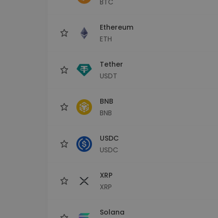
BTC
Monedero Kripto
Un monedero de cr
seguro y sencillo
Ethereum
Explorador de inv
ETH
Encuentra tu estrateg
Tether
USDT
BNB
BNB
USDC
USDC
XRP
XRP
Solana