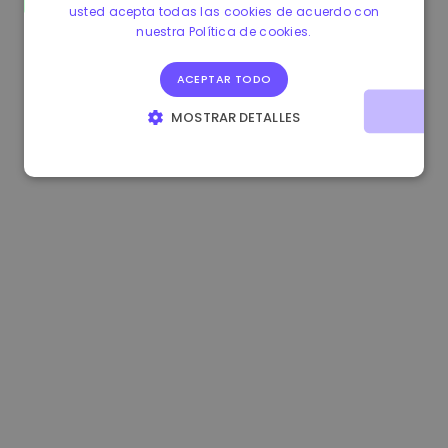
usted acepta todas las cookies de acuerdo con
1.170000 €
+2.60%
3.2B €
nuestra Política de cookies.
ACEPTAR TODO
MOSTRAR DETALLES
COOKIES ESTRICTAMENTE NECESARIAS
COOKIES DE RENDIMIENTO
COOKIES DE PREFERENCIAS
COOKIES DE FUNCIONALIDAD