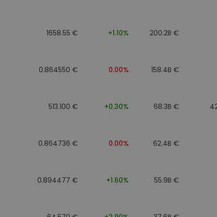
mat
iptomonedas
1658.55 €
+1.10%
200.2B €
ersiones
ia cripto
0.864550 €
0.00%
158.4B €
513.100 €
+0.30%
68.3B €
4
0.864736 €
0.00%
62.4B €
0.894477 €
+1.60%
55.9B €
64.570 €
+2.90%
37.6B €