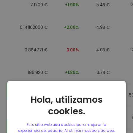
7.1700 €
+1.90%
5.4B €
1
0.141162000 €
+2.00%
4.9B €
0.864771 €
0.00%
4.0B €
1
186.920 €
+1.80%
3.7B €
0.864917 €
0.00%
3.5B €
5
Hola, utilizamos
cookies.
0.864701 €
0.00%
3.4B €
Este sitio web usa cookies para mejorar la
experiencia del usuario. Al utilizar nuestro sitio web,