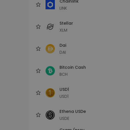
Chainlink
LINK
Stellar
XLM
Dai
DAI
Bitcoin Cash
BCH
USD1
USD1
Ethena USDe
USDE
Gram (prev.