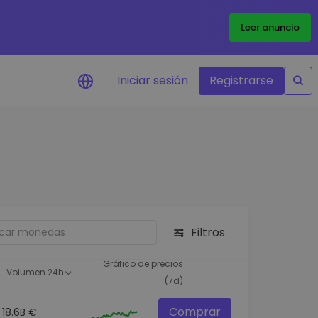
Leer anuncio
Iniciar sesión
Registrarse
ertas de precios
tualizaciones de precios a
empo real para tus tokens
voritos
plorar activos
scubre oportunidades de
Filtros
versión
álisis de cartera
Gráfico de precios
Volumen 24h
rspectiva inteligente para un
(7d)
ndimiento óptimo
Comprar
18.6B €