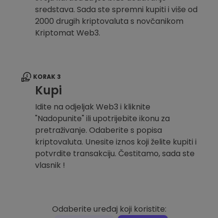
sredstava. Sada ste spremni kupiti i više od
2000 drugih kriptovaluta s novčanikom
Kriptomat Web3.
KORAK 3
Kupi
Idite na odjeljak Web3 i kliknite
"Nadopunite" ili upotrijebite ikonu za
pretraživanje. Odaberite s popisa
kriptovaluta. Unesite iznos koji želite kupiti i
potvrdite transakciju. Čestitamo, sada ste
vlasnik !
Odaberite uređaj koji koristite: