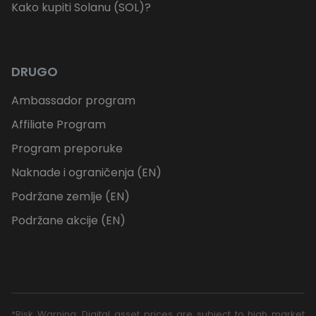
Kako kupiti Solanu (SOL)?
DRUGO
Ambassador program
Affiliate Program
Program preporuke
Naknade i ograničenja (EN)
Podržane zemlje (EN)
Podržane akcije (EN)
*Risk Warning: Digital asset prices are subject to high market