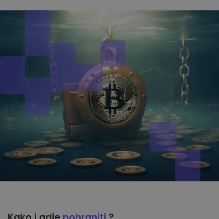
Kako i gdje
pohraniti
?