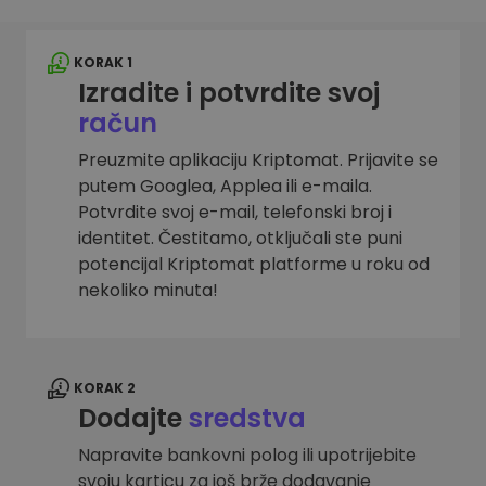
KORAK 1
Izradite i potvrdite svoj
račun
Preuzmite aplikaciju Kriptomat. Prijavite se
putem Googlea, Applea ili e-maila.
Potvrdite svoj e-mail, telefonski broj i
identitet. Čestitamo, otključali ste puni
potencijal Kriptomat platforme u roku od
nekoliko minuta!
KORAK 2
Dodajte
sredstva
Napravite bankovni polog ili upotrijebite
svoju karticu za još brže dodavanje