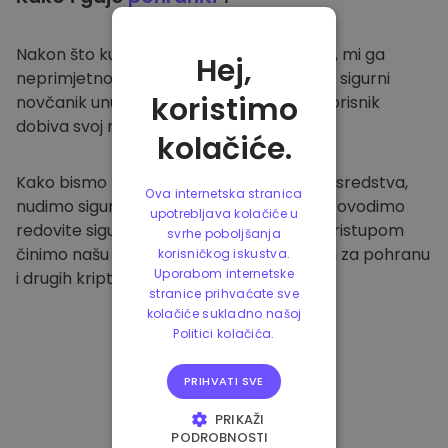
Nakon što kupite na
Kriptomat platformi
, mi ga
Hej,
neprimjetno prenosimo u vaš namjenski i sigurni
koristimo
novčanik unutar naše platforme. Svaki korisnik
dobiva svoj novčanik.
kolačiće.
Kako bismo zaštitili naše klijente i njihova sredstva,
Ova internetska stranica
nudimo sigurnu izvanmrežnu pohranu i provodimo
upotrebljava kolačiće u
redovite sigurnosne provjere. Ovakvim pristupom
svrhe poboljšanja
činimo našu platformu sigurnim mjestom za pohranu
korisničkog iskustva.
Uporabom internetske
i drugih kriptovaluta.
stranice prihvaćate sve
kolačiće sukladno našoj
Politici kolačića.
PRIHVATI SVE
PRIKAŽI
PODROBNOSTI