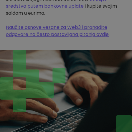
sredstva putem bankovne uplate
i kupite svojim
saldom u eurima.
Naučite osnove vezane za Web3 i pronađite
odgovore na često postavljana pitanja ovdje
.