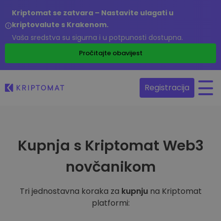
Kriptomat se zatvara – Nastavite ulagati u
kriptovalute s Krakenom.
Vaša sredstva su sigurna i u potpunosti dostupna.
Pročitajte obavijest
Registracija
Kupnja s Kriptomat Web3
novčanikom
Tri jednostavna koraka za
kupnju
na Kriptomat
platformi: