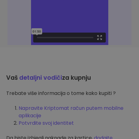
Vaš
detaljni vodiči
za kupnju
Trebate više informacija o tome kako kupiti ?
Napravite Kriptomat račun putem mobilne
aplikacije
Potvrdite svoj identitet
Da biste izbjegli naknade za kartice,
dodajte