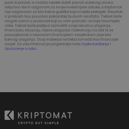
pasti ili porasti, a možda nećete dobiti povrat uloženog iznosa.
Isključivo ste Vi odgovorni za svoje investicijske odluke, a Kriptomat
nije odgovoran za bilo kakve gubitke koje možete pretrpjeti. Rezultati
iz prošlosti nisu pouzdan pokazatelj budućih rezultata. Trebali biste
ulagati samo u proizvode koji su vam poznati i za koje razumijete
rizike. Trebali biste pažljivo razmotriti svoje iskustvo ulaganja,
financijsku situaciju, ciljeve ulaganja i toleranciju na rizik te se
posavjetovati s neovisnim financijskim savjetnikom prije bilo
kakvog ulaganja. Ovaj materijal ne treba tumačiti kao financijski
savjet. Za više informacija pogledajte naše
Uvjete korištenja
i
Upozorenje o riziku
.