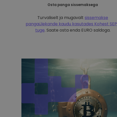
Osta panga sissemaksega
Turvaliselt ja mugavalt
sissemakse
pangaülekande kaudu kasutades
Kohest SE
tuge
. Saate osta enda EURO saldoga.