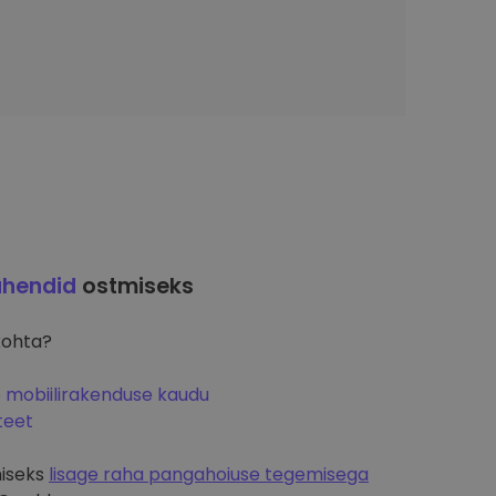
uhendid
ostmiseks
kohta?
o mobiilirakenduse kaudu
teet
miseks
lisage raha pangahoiuse tegemisega