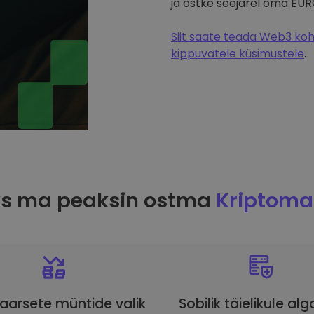
ja ostke seejärel oma EUR
Siit saate teada Web3 koht
kippuvatele küsimustele
.
ks ma peaksin ostma
Kriptoma
aarsete müntide valik
Sobilik täielikule alg