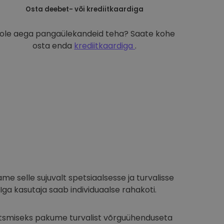
Osta deebet- või krediitkaardiga
ole aega pangaülekandeid teha? Saate kohe
osta enda
krediitkaardiga
.
ame selle sujuvalt spetsiaalsesse ja turvalisse
Iga kasutaja saab individuaalse rahakoti.
aitsmiseks pakume turvalist võrguühenduseta