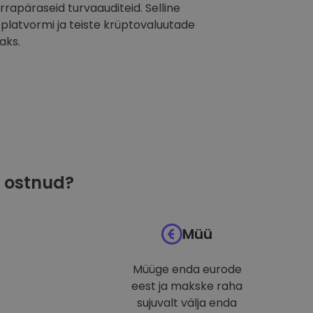
orrapäraseid turvaauditeid. Selline
latvormi ja teiste krüptovaluutade
aks.
ostnud?
Müü
Müüge enda eurode
eest ja makske raha
sujuvalt välja enda