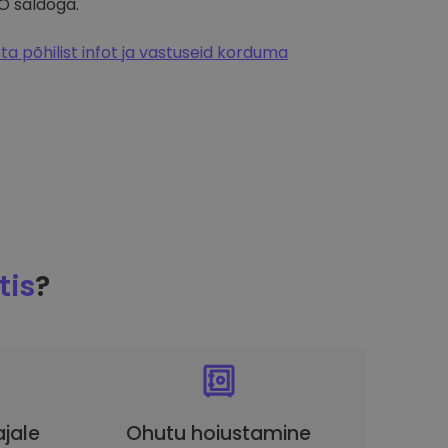
O saldoga.
a põhilist infot ja vastuseid korduma
tis
?
ajale
Ohutu hoiustamine