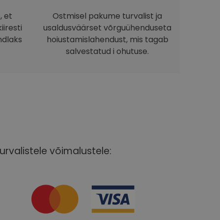
, et
Ostmisel pakume turvalist ja
iresti
usaldusväärset võrguühenduseta
ndlaks
hoiustamislahendust, mis tagab
salvestatud i ohutuse.
urvalistele võimalustele: