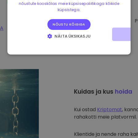
nõustute kooskõlas meie küpsisepoliitikaga kõikide
küpsistega.
P
NÕUSTU KÕIGIGA
PA
NÄITA ÜKSIKASJU
HÄDAVAJALIKUD KÜPSISED
JÕUDLUSKÜPSISED
REKLAAMKÜPSISED
FUNKTSIONAALSED KÜPSISED
Kuidas ja kus
hoida
Kui ostad
Kriptomat
, kann
rahakotti meie platvormil. 
Klientide ja nende raha k