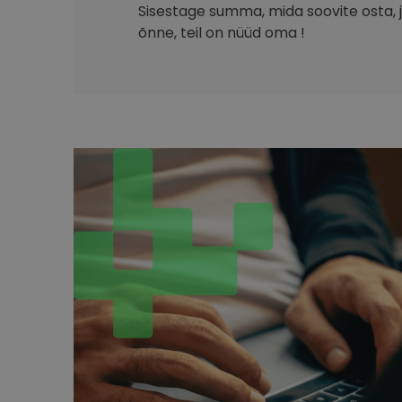
Sisestage summa, mida soovite osta, ja
õnne, teil on nüüd oma !