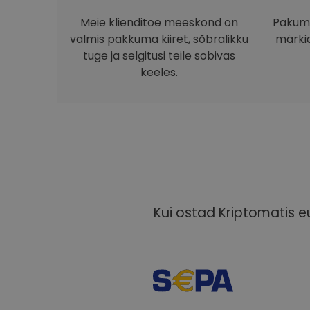
Meie klienditoe meeskond on
Pakume
valmis pakkuma kiiret, sõbralikku
märkid
tuge ja selgitusi teile sobivas
keeles.
Kui ostad Kriptomatis eu