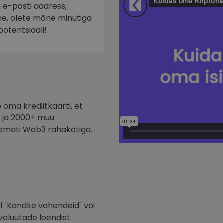
a e-posti aadress,
nne, olete mõne minutiga
potentsiaali!
oma krediitkaarti, et
te ja 2000+ muu
tomati Web3 rahakotiga.
l "Kandke vahendeid" või
valuutade loendist.