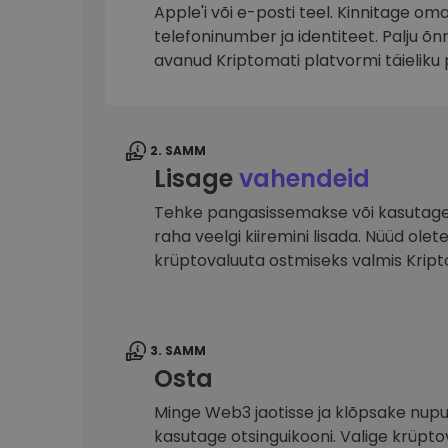
Apple'i või e-posti teel. Kinnitage om
Investeeringute uuring
telefoninumber ja identiteet. Palju õ
Leia oma krüptostrateegia
avanud Kriptomati platvormi täieliku 
2. SAMM
Lisage
vahendeid
Tehke pangasissemakse või kasutage 
raha veelgi kiiremini lisada. Nüüd ole
krüptovaluuta ostmiseks valmis Krip
3. SAMM
Osta
Minge Web3 jaotisse ja klõpsake nupu
kasutage otsinguikooni. Valige krüpto