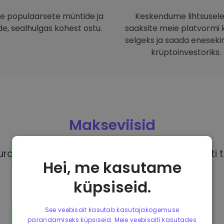
 populaarsete müntide ja
Keskendume lihtsusele
e, sealhulgas kohest ostu.
saaksite meie platvormi ki
selgeks ja saada eneseki
krüptoinvestoriks.
Makseviisid
rodega, on sul juurdepääs erinevatele täiesti t
Hei, me kasutame
küpsiseid.
See veebisait kasutab kasutajakogemuse
parandamiseks küpsiseid. Meie veebisaiti kasutades