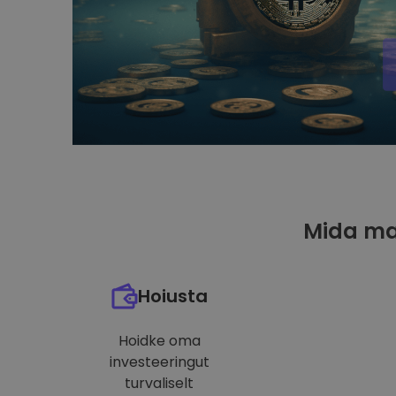
Mida ma
Hoiusta
Hoidke oma
investeeringut
turvaliselt