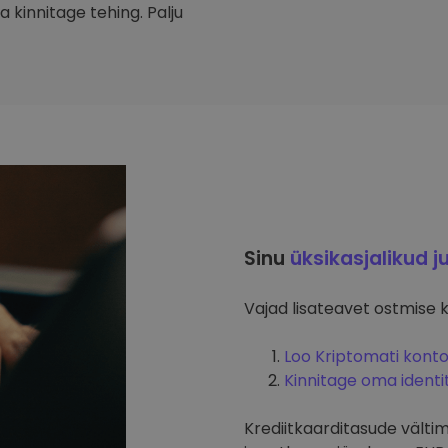
 kinnitage tehing. Palju
Sinu
üksikasjalikud j
Vajad lisateavet ostmise 
Loo Kriptomati kont
Kinnitage oma identi
Krediitkaarditasude välti