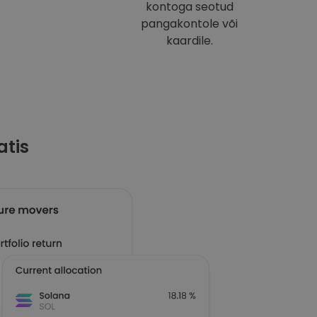
kontoga seotud
pangakontole või
kaardile.
atis