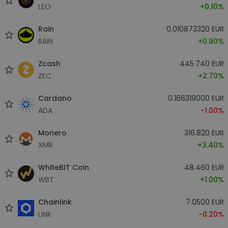
LEO
+0.10%
Rain
0.010873320 EUR
RAIN
+0.90%
Zcash
445.740 EUR
ZEC
+2.70%
Cardano
0.166319000 EUR
ADA
-1.00%
Monero
316.820 EUR
XMR
+3.40%
WhiteBIT Coin
48.460 EUR
WBT
+1.00%
Chainlink
7.0500 EUR
LINK
-0.20%