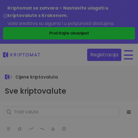
Kriptomat se zatvara – Nastavite ulagati u
kriptovalute s Krakenom.
Vaša sredstva su sigurna i u potpunosti dostupna.
Pročitajte obavijest
Registracija
Cijene kriptovaluta
Sve kriptovalute