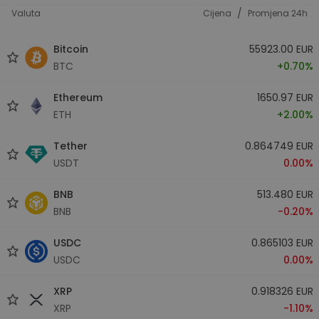
/
Valuta
Cijena
Promjena 24h
Bitcoin
55923.00 EUR
BTC
+0.70%
Ethereum
1650.97 EUR
ETH
+2.00%
Tether
0.864749 EUR
USDT
0.00%
BNB
513.480 EUR
BNB
-0.20%
USDC
0.865103 EUR
USDC
0.00%
XRP
0.918326 EUR
XRP
-1.10%