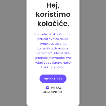
Hej,
koristimo
kolačiće.
Ova internetska stranica
upotrebljava kolačiće u
svrhe poboljšanja
korisničkog iskustva.
Uporabom internetske
stranice prihvaćate sve
kolačiće sukladno našoj
Politici kolačića.
PRIHVATI SVE
PRIKAŽI
PODROBNOSTI
NUŽNO POTREBNI
KOLAČIĆI