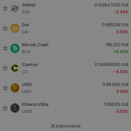
Stellar
0.142647000 EUR
XLM
-2.40%
Dai
0.865338 EUR
DAI
0.00%
Bitcoin Cash
185.320 EUR
BCH
+0.40%
Canton
0.089991000 EUR
CC
-4.40%
USD1
0.864912 EUR
USD1
0.00%
Ethena USDe
0.865215 EUR
USDE
0.00%
25
kriptovalute