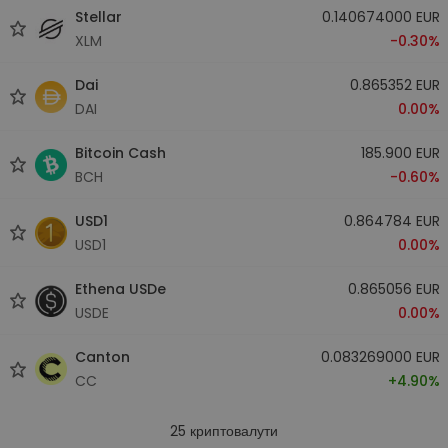
Stellar
0.140674000 EUR
XLM
-0.30%
Dai
0.865352 EUR
DAI
0.00%
Bitcoin Cash
185.900 EUR
BCH
-0.60%
USD1
0.864784 EUR
USD1
0.00%
Ethena USDe
0.865056 EUR
USDE
0.00%
Canton
0.083269000 EUR
CC
+4.90%
25
криптовалути