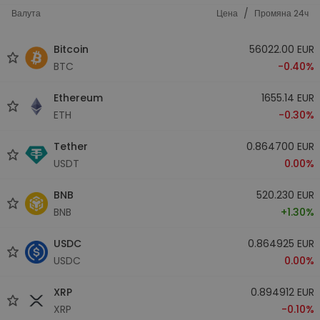
/
Валута
Цена
Промяна 24ч
Bitcoin
56022.00 EUR
BTC
-0.40%
Ethereum
1655.14 EUR
ETH
-0.30%
Tether
0.864700 EUR
USDT
0.00%
BNB
520.230 EUR
BNB
+1.30%
USDC
0.864925 EUR
USDC
0.00%
XRP
0.894912 EUR
XRP
-0.10%