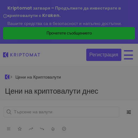
Kriptomat затваря – Продължете да инвестирате в
криптовалути с Kraken.
Вашите средства са в безопасност и напълно достъпни.
Прочетете съобщението
Регистрация
Цени на Криптовалути
Цени на криптовалути днес