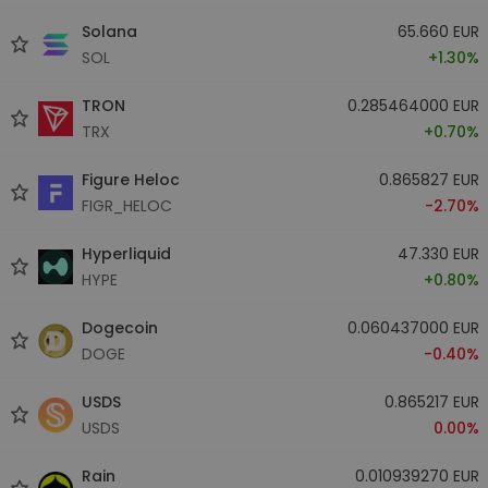
Solana
65.660 EUR
SOL
+1.30%
TRON
0.285464000 EUR
TRX
+0.70%
Figure Heloc
0.865827 EUR
FIGR_HELOC
-2.70%
Hyperliquid
47.330 EUR
HYPE
+0.80%
Dogecoin
0.060437000 EUR
DOGE
-0.40%
USDS
0.865217 EUR
USDS
0.00%
Rain
0.010939270 EUR