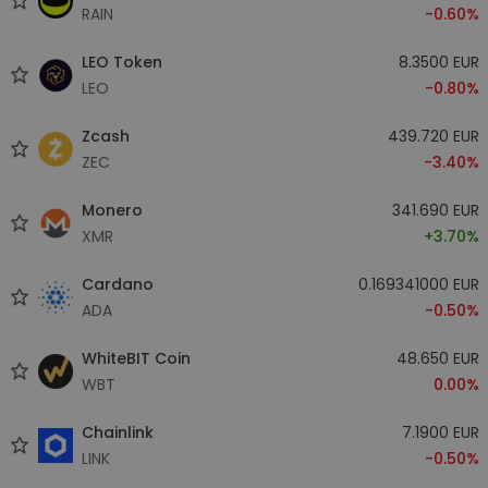
RAIN
-0.60%
LEO Token
8.3500 EUR
LEO
-0.80%
Zcash
439.720 EUR
ZEC
-3.40%
Monero
341.690 EUR
XMR
+3.70%
Cardano
0.169341000 EUR
ADA
-0.50%
WhiteBIT Coin
48.650 EUR
WBT
0.00%
Chainlink
7.1900 EUR
LINK
-0.50%