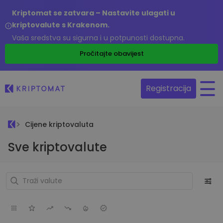
Kriptomat se zatvara – Nastavite ulagati u
kriptovalute s Krakenom.
Vaša sredstva su sigurna i u potpunosti dostupna.
Pročitajte obavijest
Registracija
Cijene kriptovaluta
Sve kriptovalute