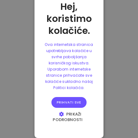
Hej,
koristimo
kolačiće.
Ova internetska stranica
upotrebljava kolačiće u
svrhe poboljšanja
korisničkog iskustva.
Uporabom internetske
stranice prihvaćate sve
kolačiće sukladno našoj
Politici kolačića.
PRIHVATI SVE
PRIKAŽI
PODROBNOSTI
NUŽNO POTREBNI
KOLAČIĆI