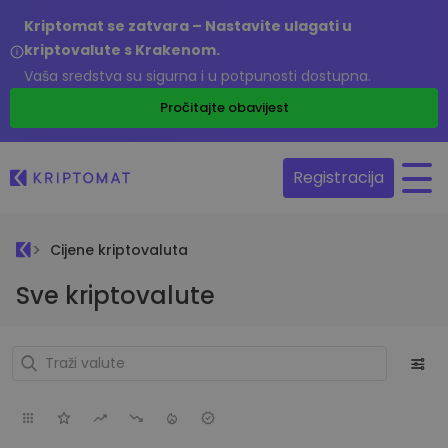
Kriptomat se zatvara – Nastavite ulagati u
kriptovalute s Krakenom.
Vaša sredstva su sigurna i u potpunosti dostupna.
Pročitajte obavijest
Registracija
Cijene kriptovaluta
Sve kriptovalute