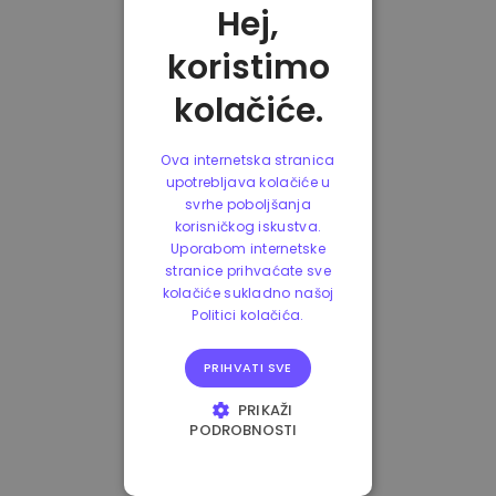
Hej,
koristimo
kolačiće.
Ova internetska stranica
upotrebljava kolačiće u
svrhe poboljšanja
korisničkog iskustva.
Uporabom internetske
stranice prihvaćate sve
kolačiće sukladno našoj
Politici kolačića.
PRIHVATI SVE
PRIKAŽI
PODROBNOSTI
NUŽNO POTREBNI
KOLAČIĆI