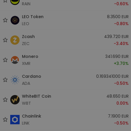
RAIN
-0.60%
LEO Token
8.3500 EUR
LEO
-0.80%
Zcash
439.720 EUR
ZEC
-3.40%
Monero
341.690 EUR
XMR
+3.70%
Cardano
0.169341000 EUR
ADA
-0.50%
WhiteBIT Coin
48.650 EUR
WBT
0.00%
Chainlink
7.1900 EUR
LINK
-0.50%