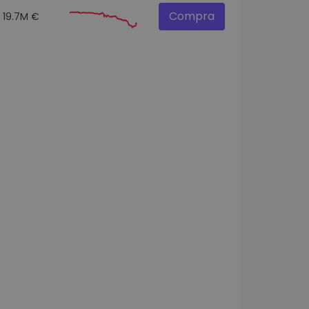
Compra
19.7M €