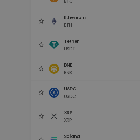
BTC
Scoperta investimenti
Trova la tua strategia cryp
Ethereum
ETH
Tether
USDT
BNB
BNB
USDC
USDC
XRP
XRP
Solana