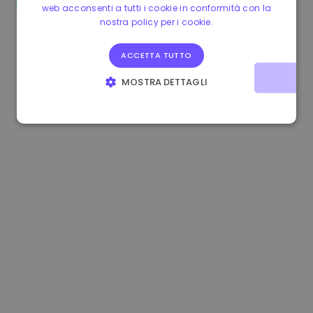
web acconsenti a tutti i cookie in conformità con la
0.080659000 €
-4.80%
3.2B €
nostra policy per i cookie.
ACCETTA TUTTO
MOSTRA DETTAGLI
STRETTAMENTE NECESSARI
PERFORMANCE
TARGETING
FUNZIONALITÀ