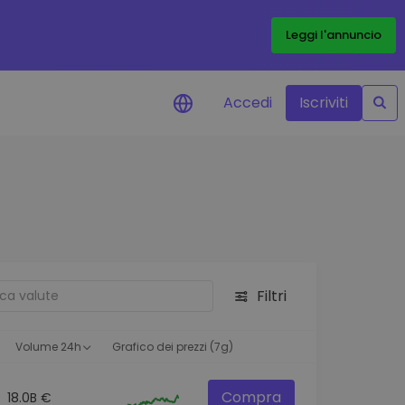
Leggi l'annuncio
Accedi
Iscriviti
di prezzo
menti dei prezzi in tempo
 tuoi token preferiti
 asset
pportunità di investimento
Filtri
 dei dati del
oglio
ioni utili per performance
Volume 24h
Grafico dei prezzi (7g)
Compra
18.0B €