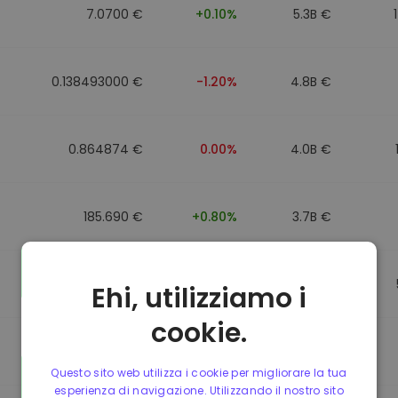
7.0700 €
+0.10%
5.3B €
0.138493000 €
-1.20%
4.8B €
0.864874 €
0.00%
4.0B €
185.690 €
+0.80%
3.7B €
0.864596 €
0.00%
3.5B €
Ehi, utilizziamo i
cookie.
0.864596 €
0.00%
3.4B €
Questo sito web utilizza i cookie per migliorare la tua
esperienza di navigazione. Utilizzando il nostro sito