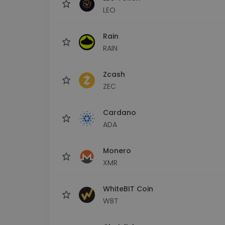
LEO
Rain
RAIN
Zcash
ZEC
Cardano
ADA
Monero
XMR
WhiteBIT Coin
WBT