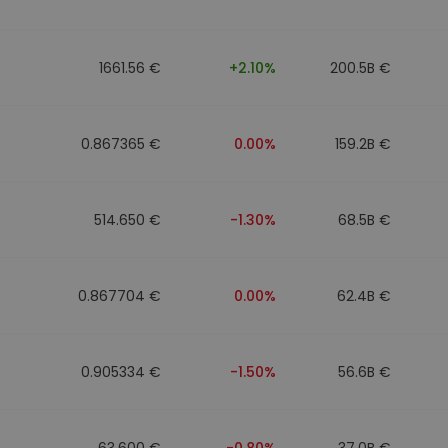
1661.56 €
+2.10%
200.5B €
0.867365 €
0.00%
159.2B €
514.650 €
-1.30%
68.5B €
0.867704 €
0.00%
62.4B €
0.905334 €
-1.50%
56.6B €
63.600 €
-0.80%
37.0B €