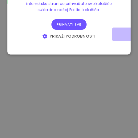
internetske stranice prihvaćate sve kolačiće
0.867648 €
0.00%
3.4B €
sukladno našoj Politici kolačića.
PRIHVATI SVE
PRIKAŽI PODROBNOSTI
NUŽNO POTREBNI KOLAČIĆI
IZVEDBA
CILJANOST
FUNKCIONALNOST