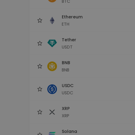
BTC
Istraživač ulaganja
Pronađi svoju kripto strategiju
Ethereum
ETH
Tether
USDT
BNB
BNB
USDC
USDC
XRP
XRP
Solana