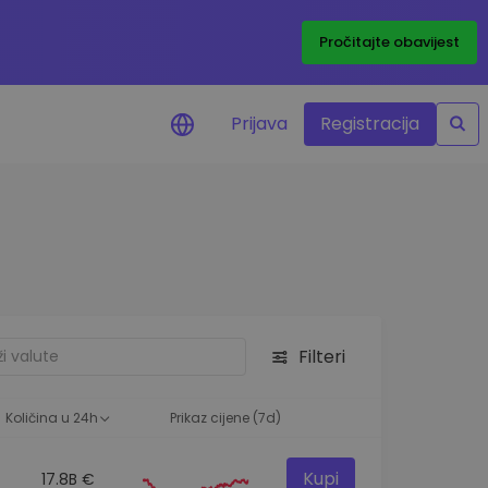
Pročitajte obavijest
Prijava
Registracija
cijenama
 cijena vaših
tva
 ulaganje
Filteri
elja
 optimalnu
Količina u 24h
Prikaz cijene (7d)
Kupi
17.8B €