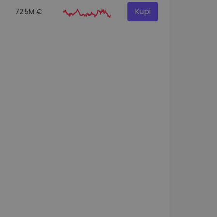
Kupi
72.5M €