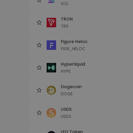
SOL
TRON
TRX
Figure Heloc
FIGR_HELOC
Hyperliquid
HYPE
Dogecoin
DOGE
USDS
USDS
LEO Token