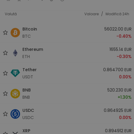
/
Valută
Valoare
Modifică 24h
Bitcoin
56022.00 EUR
BTC
-0.40%
Ethereum
1655.14 EUR
ETH
-0.30%
Tether
0.864700 EUR
USDT
0.00%
BNB
520.230 EUR
BNB
+1.30%
USDC
0.864925 EUR
USDC
0.00%
XRP
0.894912 EUR