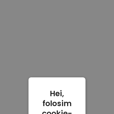
Hei,
folosim
cookie-