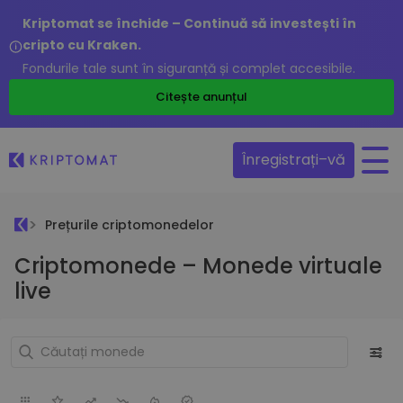
Kriptomat se închide – Continuă să investești în
cripto cu Kraken.
Fondurile tale sunt în siguranță și complet accesibile.
Citește anunțul
Înregistrați–vă
Prețurile criptomonedelor
Criptomonede – Monede virtuale
live