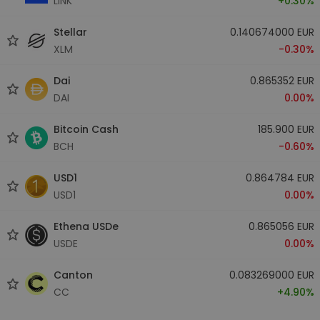
LINK
+0.30%
Stellar
0.140674000 EUR
XLM
-0.30%
Dai
0.865352 EUR
DAI
0.00%
Bitcoin Cash
185.900 EUR
BCH
-0.60%
USD1
0.864784 EUR
USD1
0.00%
Ethena USDe
0.865056 EUR
USDE
0.00%
Canton
0.083269000 EUR
CC
+4.90%