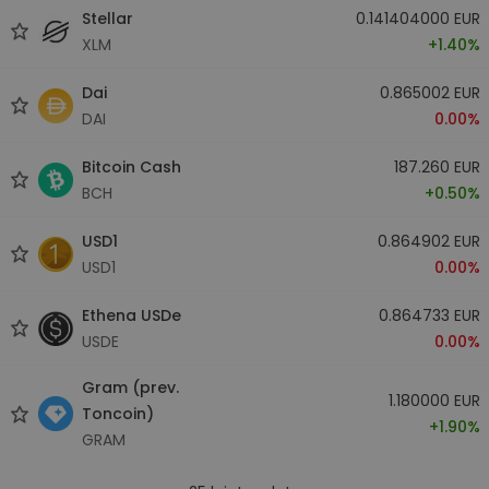
Stellar
0.141404000 EUR
XLM
+1.40%
Dai
0.865002 EUR
DAI
0.00%
Bitcoin Cash
187.260 EUR
BCH
+0.50%
USD1
0.864902 EUR
USD1
0.00%
Ethena USDe
0.864733 EUR
USDE
0.00%
Gram (prev.
1.180000 EUR
Toncoin)
+1.90%
GRAM