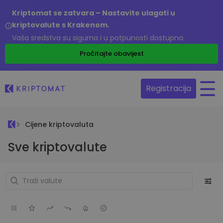
Kriptomat se zatvara – Nastavite ulagati u
kriptovalute s Krakenom.
Vaša sredstva su sigurna i u potpunosti dostupna.
Pročitajte obavijest
Registracija
Cijene kriptovaluta
Sve kriptovalute