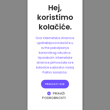
Hej,
koristimo
kolačiće.
Ova internetska stranica
upotrebljava kolačiće u
svrhe poboljšanja
korisničkog iskustva.
Uporabom internetske
stranice prihvaćate sve
kolačiće sukladno našoj
Politici kolačića.
PRIHVATI SVE
PRIKAŽI
PODROBNOSTI
NUŽNO POTREBNI
KOLAČIĆI