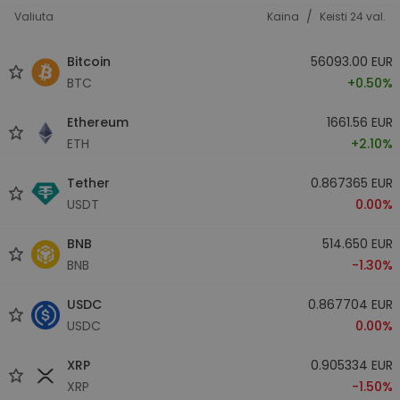
/
Valiuta
Kaina
Keisti 24 val.
Bitcoin
56093.00 EUR
BTC
+0.50%
Ethereum
1661.56 EUR
ETH
+2.10%
Tether
0.867365 EUR
USDT
0.00%
BNB
514.650 EUR
BNB
-1.30%
USDC
0.867704 EUR
USDC
0.00%
XRP
0.905334 EUR
XRP
-1.50%