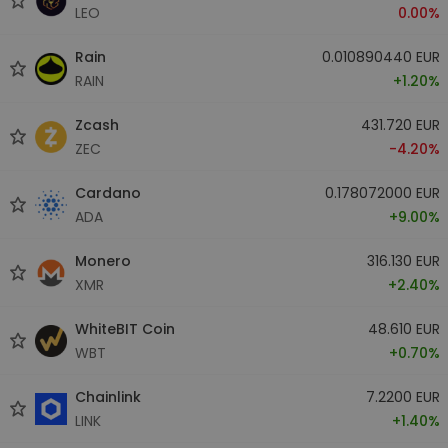
LEO
0.00%
Rain
0.010890440 EUR
RAIN
+1.20%
Zcash
431.720 EUR
ZEC
-4.20%
Cardano
0.178072000 EUR
ADA
+9.00%
Monero
316.130 EUR
XMR
+2.40%
WhiteBIT Coin
48.610 EUR
WBT
+0.70%
Chainlink
7.2200 EUR
LINK
+1.40%