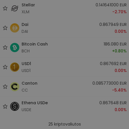
Stellar
0.141641000 EUR
XLM
-2.70%
Dai
0.867949 EUR
DAI
0.00%
Bitcoin Cash
186.080 EUR
BCH
+0.80%
USD1
0.867692 EUR
USD1
0.00%
Canton
0.085773000 EUR
CC
-5.40%
Ethena USDe
0.867648 EUR
USDE
0.00%
25
kriptovaliutos