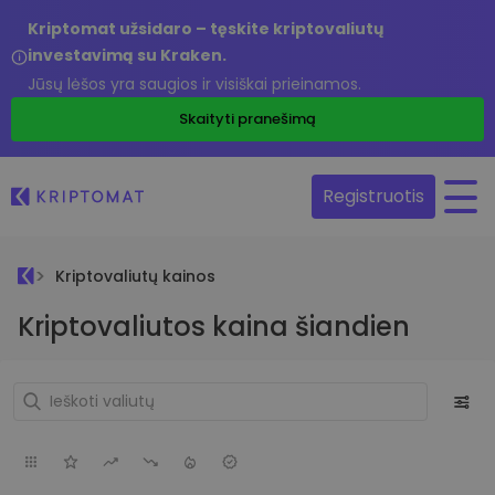
Kriptomat užsidaro – tęskite kriptovaliutų
investavimą su Kraken.
Jūsų lėšos yra saugios ir visiškai prieinamos.
Skaityti pranešimą
Registruotis
Kriptovaliutų kainos
Kriptovaliutos kaina šiandien