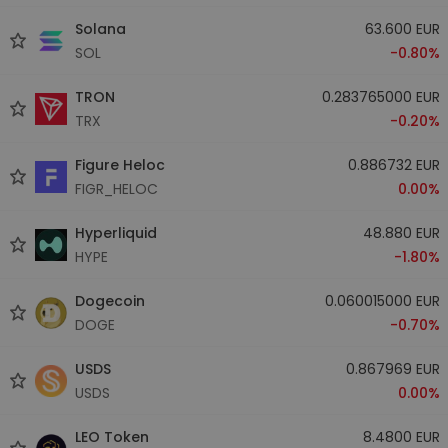
Solana
63.600 EUR
SOL
-0.80%
TRON
0.283765000 EUR
TRX
-0.20%
Figure Heloc
0.886732 EUR
FIGR_HELOC
0.00%
Hyperliquid
48.880 EUR
HYPE
-1.80%
Dogecoin
0.060015000 EUR
DOGE
-0.70%
USDS
0.867969 EUR
USDS
0.00%
LEO Token
8.4800 EUR