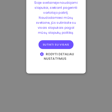
Šioje svetainėje naudojami
slapukai, siekiant pagerinti
vartotojo patirtį.
Naudodamiesi mūsų
svetaine, jūs sutinkate su
visais slapukais pagal
mūsų slapukų politiką.
SUTIKTI SU VISAIS
RODYTI DETALIAU
NUSTATYMUS
BŪTINIEJI
VEIKIMĄ GERINANTYS
TIKSLINIAI
FUNKCINIAI