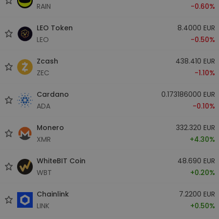
RAIN
-0.60%
LEO Token
8.4000 EUR
LEO
-0.50%
Zcash
438.410 EUR
ZEC
-1.10%
Cardano
0.173186000 EUR
ADA
-0.10%
Monero
332.320 EUR
XMR
+4.30%
WhiteBIT Coin
48.690 EUR
WBT
+0.20%
Chainlink
7.2200 EUR
LINK
+0.50%