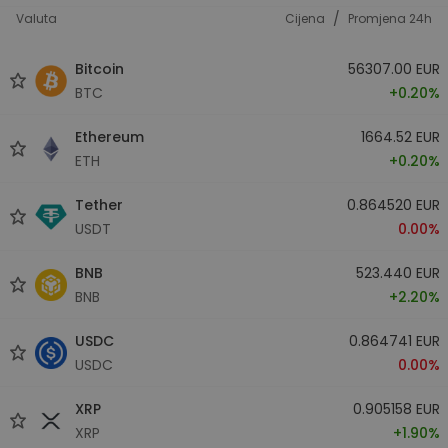
/
Valuta
Cijena
Promjena 24h
Bitcoin
56307.00 EUR
BTC
+0.20%
Ethereum
1664.52 EUR
ETH
+0.20%
Tether
0.864520 EUR
USDT
0.00%
BNB
523.440 EUR
BNB
+2.20%
USDC
0.864741 EUR
USDC
0.00%
XRP
0.905158 EUR
XRP
+1.90%