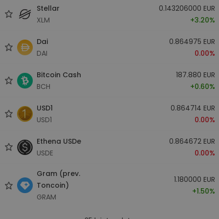
Stellar
0.143206000 EUR
XLM
+3.20%
Dai
0.864975 EUR
DAI
0.00%
Bitcoin Cash
187.880 EUR
BCH
+0.60%
USD1
0.864714 EUR
USD1
0.00%
Ethena USDe
0.864672 EUR
USDE
0.00%
Gram (prev.
1.180000 EUR
Toncoin)
+1.50%
GRAM