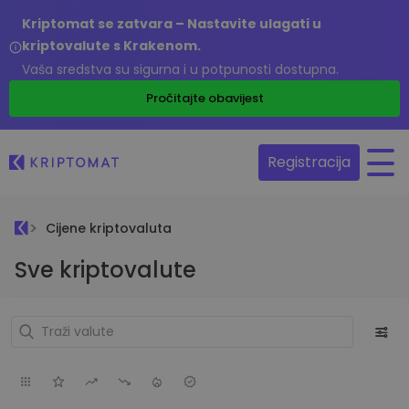
Kriptomat se zatvara – Nastavite ulagati u
kriptovalute s Krakenom.
Vaša sredstva su sigurna i u potpunosti dostupna.
Pročitajte obavijest
Registracija
Cijene kriptovaluta
Sve kriptovalute