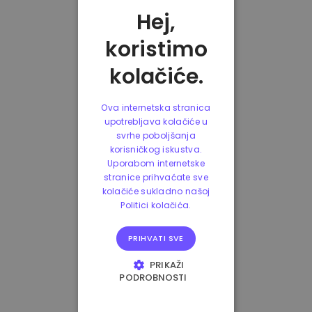
Hej,
koristimo
kolačiće.
Ova internetska stranica
upotrebljava kolačiće u
svrhe poboljšanja
korisničkog iskustva.
Uporabom internetske
stranice prihvaćate sve
kolačiće sukladno našoj
Politici kolačića.
PRIHVATI SVE
PRIKAŽI
PODROBNOSTI
NUŽNO POTREBNI
KOLAČIĆI