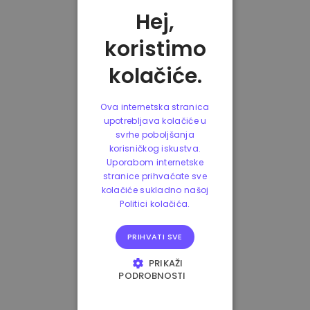
Hej,
koristimo
kolačiće.
Ova internetska stranica
upotrebljava kolačiće u
svrhe poboljšanja
korisničkog iskustva.
Uporabom internetske
stranice prihvaćate sve
kolačiće sukladno našoj
Politici kolačića.
PRIHVATI SVE
PRIKAŽI
PODROBNOSTI
NUŽNO POTREBNI
KOLAČIĆI