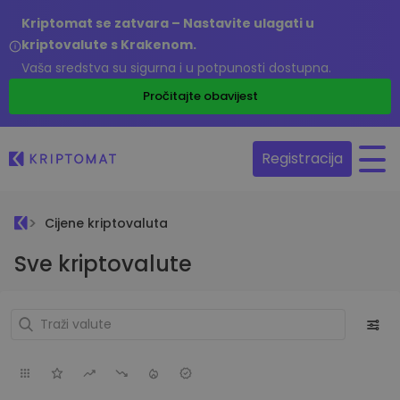
Kriptomat se zatvara – Nastavite ulagati u
kriptovalute s Krakenom.
Vaša sredstva su sigurna i u potpunosti dostupna.
Pročitajte obavijest
Registracija
Cijene kriptovaluta
Sve kriptovalute