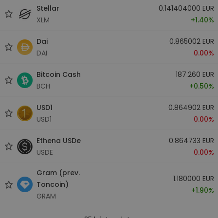
Stellar
0.141404000 EUR
XLM
+1.40%
Dai
0.865002 EUR
DAI
0.00%
Bitcoin Cash
187.260 EUR
BCH
+0.50%
USD1
0.864902 EUR
USD1
0.00%
Ethena USDe
0.864733 EUR
USDE
0.00%
Gram (prev.
1.180000 EUR
Toncoin)
+1.90%
GRAM