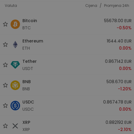
/
Valuta
Cijena
Promjena 24h
Bitcoin
55678.00 EUR
BTC
-0.50%
Ethereum
1644.40 EUR
ETH
0.00%
Tether
0.867142 EUR
USDT
0.00%
BNB
508.670 EUR
BNB
-1.20%
USDC
0.867478 EUR
USDC
0.00%
XRP
0.882192 EUR
XRP
-2.10%