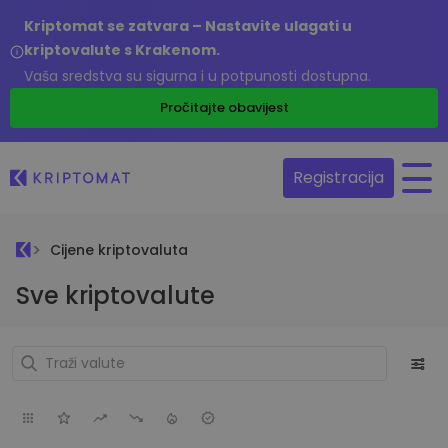
Kriptomat se zatvara – Nastavite ulagati u
kriptovalute s Krakenom.
Vaša sredstva su sigurna i u potpunosti dostupna.
Pročitajte obavijest
Registracija
Cijene kriptovaluta
Sve kriptovalute