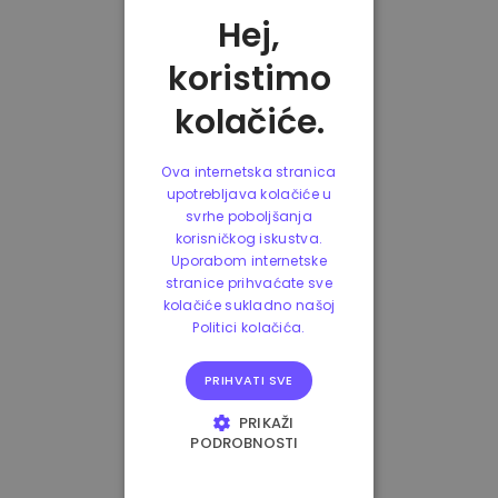
Hej,
koristimo
kolačiće.
Ova internetska stranica
upotrebljava kolačiće u
svrhe poboljšanja
korisničkog iskustva.
Uporabom internetske
stranice prihvaćate sve
kolačiće sukladno našoj
Politici kolačića.
PRIHVATI SVE
PRIKAŽI
PODROBNOSTI
NUŽNO POTREBNI
KOLAČIĆI