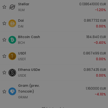
Stellar
0.138641000 EUR
XLM
-1.20%
Dai
0.867732 EUR
DAI
0.00%
Bitcoin Cash
184.840 EUR
BCH
-0.40%
USD1
0.867499 EUR
USD1
0.00%
Ethena USDe
0.867435 EUR
USDE
0.00%
Gram (prev.
1.160000 EUR
Toncoin)
-4.10%
GRAM