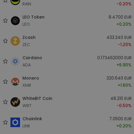
RAIN
-0.20%
LEO Token
8.4700 EUR
LEO
+0.20%
Zcash
433.240 EUR
ZEC
-1.20%
Cardano
0.173462000 EUR
ADA
+6.90%
Monero
320.640 EUR
XMR
+1.60%
WhiteBIT Coin
48.210 EUR
WBT
-0.50%
Chainlink
7.0500 EUR
LINK
+0.20%