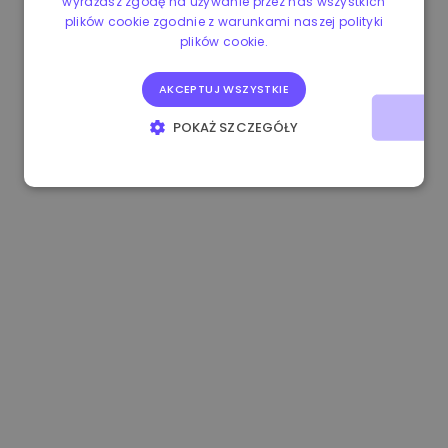
wyrażasz zgodę na używanie przez nas wszystkich
plików cookie zgodnie z warunkami naszej polityki
1.160000 €
-4.10%
3.2B €
plików cookie.
AKCEPTUJ WSZYSTKIE
POKAŻ SZCZEGÓŁY
NIEZBĘDNE
WYDAJNOŚĆ
TARGETOWANIE
FUNKCJONALNOŚĆ