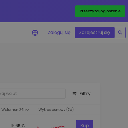
Przeczytaj ogłoszenie
Zaloguj się
Zarejestruj się
enowe
je cen ulubionych
czasie rzeczywistym
aj aktywa
liwości inwestycyjne
Filtry
ortfolio
na obserwacja
ąca optymalne wyniki
Wolumen 24h
Wykres cenowy (7d)
Kup
15.6B €