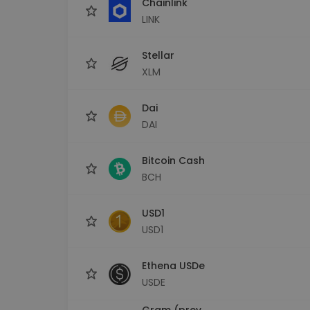
Chainlink
LINK
Stellar
XLM
Dai
DAI
Bitcoin Cash
BCH
USD1
USD1
Ethena USDe
USDE
Gram (prev.