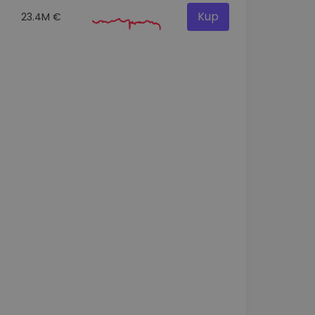
Kup
23.4M €