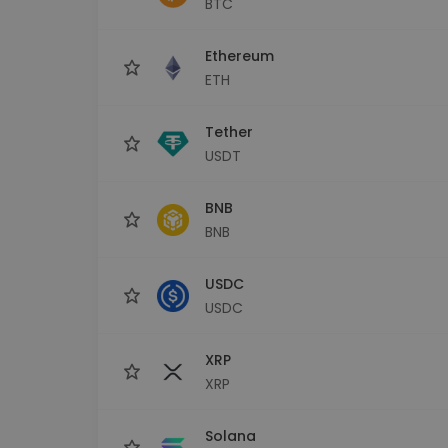
BTC
Explorer inwestycji
Znajdź swoją strategię krypto
Ethereum
ETH
Tether
USDT
BNB
BNB
USDC
USDC
XRP
XRP
Solana