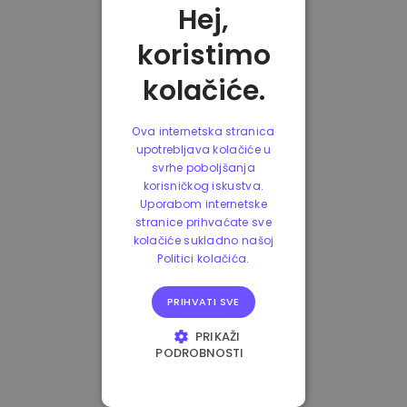
Hej,
koristimo
kolačiće.
Ova internetska stranica
upotrebljava kolačiće u
svrhe poboljšanja
korisničkog iskustva.
Uporabom internetske
stranice prihvaćate sve
kolačiće sukladno našoj
Politici kolačića.
PRIHVATI SVE
PRIKAŽI
PODROBNOSTI
NUŽNO POTREBNI
KOLAČIĆI