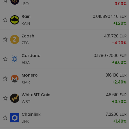
LEO
0.00%
Rain
0.010890440 EUR
RAIN
+1.20%
Zcash
431.720 EUR
ZEC
-4.20%
Cardano
0.178072000 EUR
ADA
+9.00%
Monero
316.130 EUR
XMR
+2.40%
WhiteBIT Coin
48.610 EUR
WBT
+0.70%
Chainlink
7.2200 EUR
LINK
+1.40%