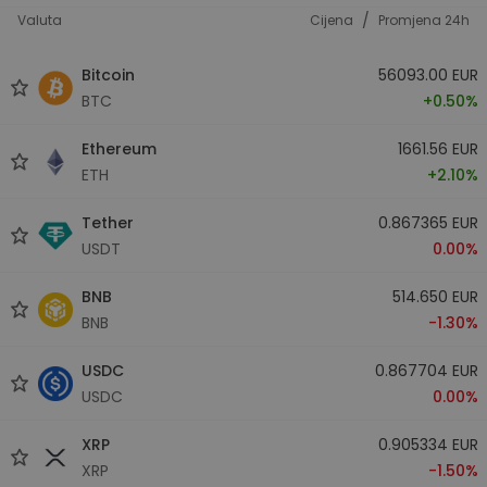
/
Valuta
Cijena
Promjena 24h
Bitcoin
56093.00 EUR
BTC
+0.50%
Ethereum
1661.56 EUR
ETH
+2.10%
Tether
0.867365 EUR
USDT
0.00%
BNB
514.650 EUR
BNB
-1.30%
USDC
0.867704 EUR
USDC
0.00%
XRP
0.905334 EUR
XRP
-1.50%