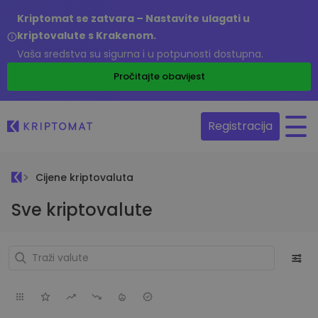
Kriptomat se zatvara – Nastavite ulagati u
kriptovalute s Krakenom.
Vaša sredstva su sigurna i u potpunosti dostupna.
Pročitajte obavijest
Registracija
Cijene kriptovaluta
Sve kriptovalute