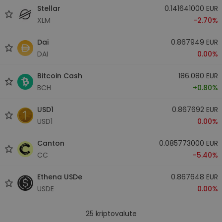
Stellar
0.141641000 EUR
XLM
-2.70%
Dai
0.867949 EUR
DAI
0.00%
Bitcoin Cash
186.080 EUR
BCH
+0.80%
USD1
0.867692 EUR
USD1
0.00%
Canton
0.085773000 EUR
CC
-5.40%
Ethena USDe
0.867648 EUR
USDE
0.00%
25
kriptovalute