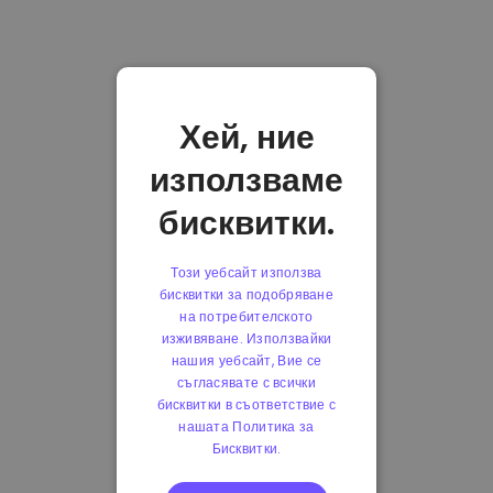
Хей, ние
използваме
бисквитки.
Този уебсайт използва
бисквитки за подобряване
на потребителското
изживяване. Използвайки
нашия уебсайт, Вие се
съгласявате с всички
бисквитки в съответствие с
нашата Политика за
Бисквитки.