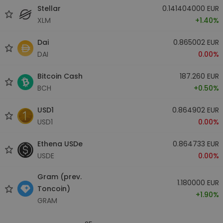
Stellar
0.141404000 EUR
XLM
+1.40%
Dai
0.865002 EUR
DAI
0.00%
Bitcoin Cash
187.260 EUR
BCH
+0.50%
USD1
0.864902 EUR
USD1
0.00%
Ethena USDe
0.864733 EUR
USDE
0.00%
Gram (prev.
1.180000 EUR
Toncoin)
+1.90%
GRAM