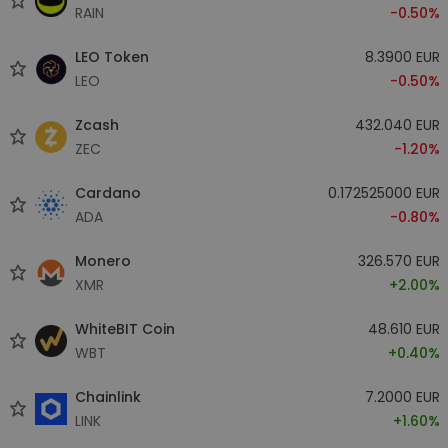
RAIN
-0.50%
LEO Token
8.3900 EUR
LEO
-0.50%
Zcash
432.040 EUR
ZEC
-1.20%
Cardano
0.172525000 EUR
ADA
-0.80%
Monero
326.570 EUR
XMR
+2.00%
WhiteBIT Coin
48.610 EUR
WBT
+0.40%
Chainlink
7.2000 EUR
LINK
+1.60%