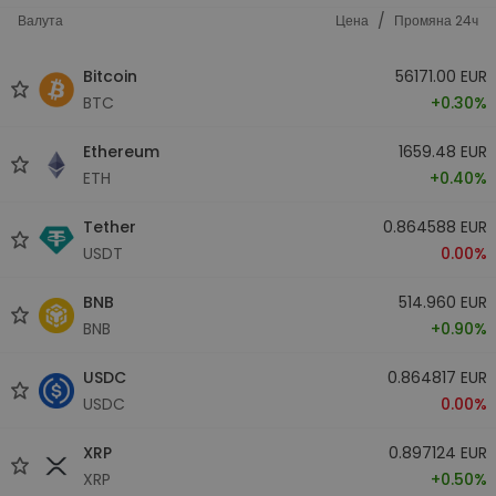
/
Валута
Цена
Промяна 24ч
Bitcoin
56171.00 EUR
BTC
+0.30%
Ethereum
1659.48 EUR
ETH
+0.40%
Tether
0.864588 EUR
USDT
0.00%
BNB
514.960 EUR
BNB
+0.90%
USDC
0.864817 EUR
USDC
0.00%
XRP
0.897124 EUR
XRP
+0.50%