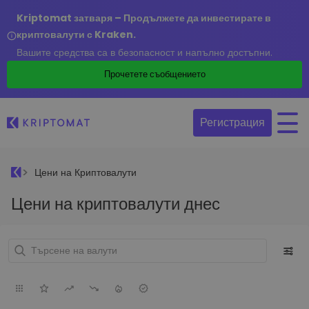
Kriptomat затваря – Продължете да инвестирате в
криптовалути с Kraken.
Вашите средства са в безопасност и напълно достъпни.
Прочетете съобщението
Регистрация
Цени на Криптовалути
Цени на криптовалути днес