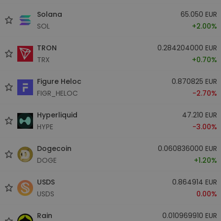
Solana
65.050 EUR
SOL
+2.00%
TRON
0.284204000 EUR
TRX
+0.70%
Figure Heloc
0.870825 EUR
FIGR_HELOC
-2.70%
Hyperliquid
47.210 EUR
HYPE
-3.00%
Dogecoin
0.060836000 EUR
DOGE
+1.20%
USDS
0.864914 EUR
USDS
0.00%
Rain
0.010969910 EUR