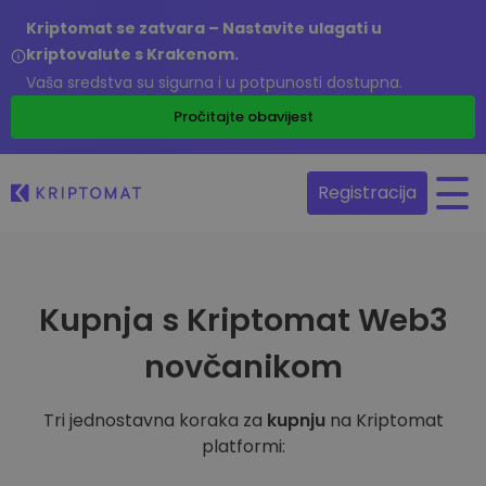
Kriptomat se zatvara – Nastavite ulagati u
kriptovalute s Krakenom.
Vaša sredstva su sigurna i u potpunosti dostupna.
Pročitajte obavijest
Registracija
Kupnja s Kriptomat Web3
novčanikom
Tri jednostavna koraka za
kupnju
na Kriptomat
platformi: