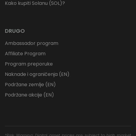
Kako kupiti Solanu (SOL)?
DRUGO
Ambassador program
Affiliate Program
Program preporuke
Naknade i ograničenja (EN)
Podržane zemlje (EN)
Podržane akcije (EN)
*Risk Warning: Digital asset prices are subject to high market