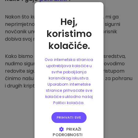
Nakon što kupite na
Kriptomat platformi
, mi ga
Hej,
neprimjetno prenosimo u vaš namjenski i sigurni
koristimo
novčanik unutar naše platforme. Svaki korisnik
dobiva svoj novčanik.
kolačiće.
Kako bismo zaštitili naše klijente i njihova sredstva,
Ova internetska stranica
nudimo sigurnu izvanmrežnu pohranu i provodimo
upotrebljava kolačiće u
redovite sigurnosne provjere. Ovakvim pristupom
svrhe poboljšanja
činimo našu platformu sigurnim mjestom za pohranu
korisničkog iskustva.
Uporabom internetske
i drugih kriptovaluta.
stranice prihvaćate sve
kolačiće sukladno našoj
Politici kolačića.
PRIHVATI SVE
PRIKAŽI
PODROBNOSTI