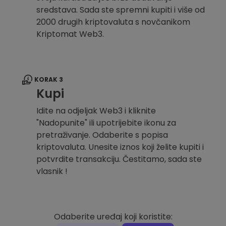
sredstava. Sada ste spremni kupiti i više od
2000 drugih kriptovaluta s novčanikom
Kriptomat Web3.
KORAK 3
Kupi
Idite na odjeljak Web3 i kliknite
"Nadopunite" ili upotrijebite ikonu za
pretraživanje. Odaberite s popisa
kriptovaluta. Unesite iznos koji želite kupiti i
potvrdite transakciju. Čestitamo, sada ste
vlasnik !
Odaberite uređaj koji koristite: