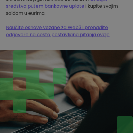
sredstva putem bankovne uplate
i kupite svojim
saldom u eurima.
Naučite osnove vezane za Web3 i pronađite
odgovore na često postavljana pitanja ovdje
.