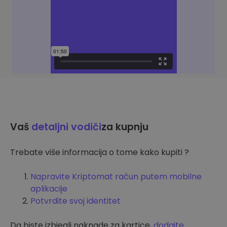
Vaš
detaljni vodiči
za kupnju
Trebate više informacija o tome kako kupiti ?
Napravite Kriptomat račun putem mobilne
aplikacije
Potvrdite svoj identitet
Da biste izbjegli naknade za kartice,
dodajte