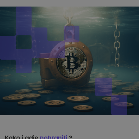
Kako i gdje
pohraniti
?