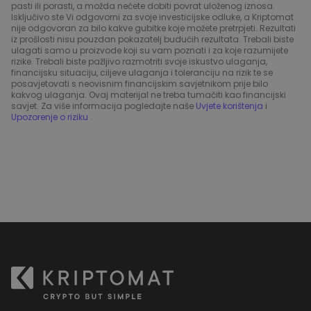
pasti ili porasti, a možda nećete dobiti povrat uloženog iznosa.
Isključivo ste Vi odgovorni za svoje investicijske odluke, a Kriptomat
nije odgovoran za bilo kakve gubitke koje možete pretrpjeti. Rezultati
iz prošlosti nisu pouzdan pokazatelj budućih rezultata. Trebali biste
ulagati samo u proizvode koji su vam poznati i za koje razumijete
rizike. Trebali biste pažljivo razmotriti svoje iskustvo ulaganja,
financijsku situaciju, ciljeve ulaganja i toleranciju na rizik te se
posavjetovati s neovisnim financijskim savjetnikom prije bilo
kakvog ulaganja. Ovaj materijal ne treba tumačiti kao financijski
savjet. Za više informacija pogledajte naše
Uvjete korištenja
i
Upozorenje o riziku
.