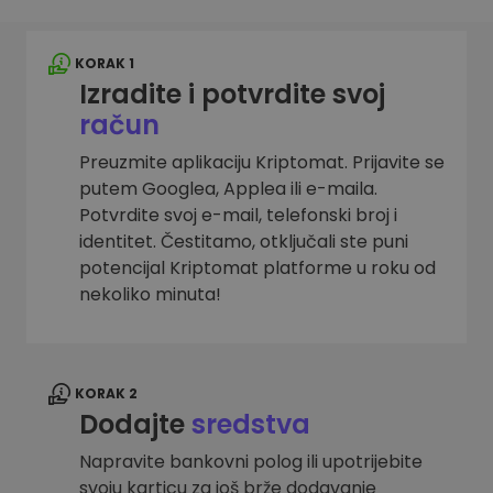
KORAK 1
Izradite i potvrdite svoj
račun
Preuzmite aplikaciju Kriptomat. Prijavite se
putem Googlea, Applea ili e-maila.
Potvrdite svoj e-mail, telefonski broj i
identitet. Čestitamo, otključali ste puni
potencijal Kriptomat platforme u roku od
nekoliko minuta!
KORAK 2
Dodajte
sredstva
Napravite bankovni polog ili upotrijebite
svoju karticu za još brže dodavanje