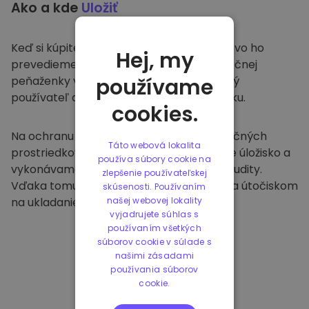
Ako a kde
Uložiť
Keď si kúpite na
Kriptomat
, bezproblémovo ho
Hej, my
prevedieme do vašej vyhradenej a bezpečnej
peňaženky v rámci našej platformy. Každý
používame
používateľ dostane individuálnu peňaženku.
cookies.
Na ochranu našich zákazníkov a ich finančných
Táto webová lokalita
prostriedkov ponúkame bezpečné offline úložisko a
používa súbory cookie na
vykonávame pravidelné bezpečnostné audity.
zlepšenie používateľskej
Vďaka tomuto prístupu je naša platforma útočiskom
skúsenosti. Používaním
na ukladanie a iných kryptomien.
našej webovej lokality
vyjadrujete súhlas s
používaním všetkých
súborov cookie v súlade s
našimi zásadami
používania súborov
cookie.