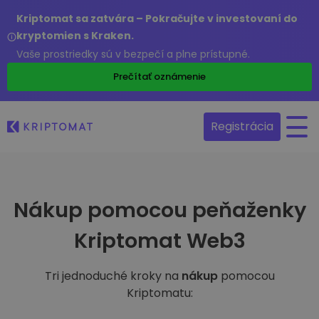
Kriptomat sa zatvára – Pokračujte v investovaní do
kryptomien s Kraken.
Vaše prostriedky sú v bezpečí a plne prístupné.
Prečítať oznámenie
Registrácia
Nákup pomocou peňaženky
Kriptomat Web3
Tri jednoduché kroky na
nákup
pomocou
Kriptomatu: