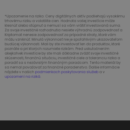
*Upozornenie na riziko: Ceny digitálnych aktív podliehajú vysokému
trhovému riziku a volatilite cien. Hodnota vašej investície môže
klesnúť alebo stúpnuť a nemusí sa vám vrátiť investovaná suma.
Za svoje investičné rozhodnutia nesiete výhradnú zodpovednosť a
Kriptomat nenesie zodpovednosť za prípadné straty, ktoré vám
môžu vzniknúť. Minulá výkonnosť nie je spoľahlivým ukazovateľom
budúcej výkonnosti. Mali by ste investovať len do produktov, ktoré
poznáte a pri ktorých rozumiete rizikám. Pred uskutočnením
akejkoľvek investície by ste mali dôkladne zvážiť svoje investičné
skúsenosti, finančnú situáciu, investičné ciele a toleranciu rizika a
poradiť sa s nezávislým finančným poradcom. Tento materiál by
sa nemal považovať za finančné poradenstvo. Ďalšie informácie
nájdete v našich
podmienkach poskytovania služieb
a v
upozornení na riziká
.