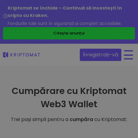
Kriptomat se închide – Continuă să investești în
cripto cu Kraken.
Fondurile tale sunt în siguranță și complet accesibile.
Citește anunțul
Înregistrați–vă
Cumpărare cu Kriptomat
Web3 Wallet
Trei pași simpli pentru a
cumpăra
cu Kriptomat: