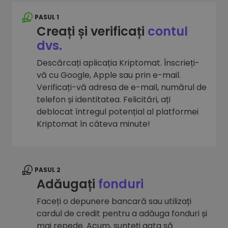
PASUL 1
Creați și verificați
contul
dvs.
Descărcați aplicația Kriptomat. Înscrieți-
vă cu Google, Apple sau prin e-mail.
Verificați-vă adresa de e-mail, numărul de
telefon și identitatea. Felicitări, ați
deblocat întregul potențial al platformei
Kriptomat în câteva minute!
PASUL 2
Adăugați
fonduri
Faceți o depunere bancară sau utilizați
cardul de credit pentru a adăuga fonduri și
mai repede. Acum, sunteți gata să