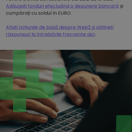
Adăugați fonduri efectuând o depunere bancară
și
cumpărați cu soldul în EURO.
Aflați noțiunile de bază despre Web3 și obțineți
răspunsuri la întrebările frecvente aici
.