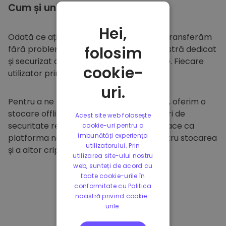
Cum și unde să
stocați
Hei,
Odată ce ați cumpărat pe
Kriptomat
, îl transferăm
folosim
fără probleme în portofelul dumneavoastră dedicat
și securizat din cadrul platformei noastre. Fiecare
cookie-
utilizator primește un portofel individual.
uri.
Pentru a ne proteja clienții și fondurile lor, oferim o
stocare offline sigură și efectuăm audituri de
Acest site web folosește
securitate regulate. Această abordare face ca
cookie-uri pentru a
îmbunătăți experiența
platforma noastră să fie un paradis pentru stocarea
utilizatorului. Prin
și a altor criptomonede.
utilizarea site-ului nostru
web, sunteți de acord cu
toate cookie-urile în
conformitate cu Politica
noastră privind cookie-
urile.