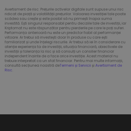
Avertisment de risc: Prețurile activelor digitale sunt supuse unui risc
ridicat de piață și volatilității prețurilor. Valoarea investiției tale poate
scădea sau crește și este posibil să nu primești înapoi suma
investită. Ești singurul responsabil pentru deciziile tale de investiții, iar
Kriptomat nu este răspunzător pentru pierderile pe care le poți suferi.
Performanța anterioară nu este un predictor fiabil al performanței
viitoare. Ar trebui să investești doar în produse cu care ești
familiarizat și unde înțelegi riscurile. Ar trebui să iei în considerare cu
atenție experiența ta de investiții, situația financiară, obiectivele de
investiții și toleranța la risc și să consulți un consilier financiar
independent înainte de a face orice investiție. Acest material nu
trebuie interpretat ca un sfat financiar. Pentru mai multe informații,
consultă secțiunea noastră de
Termeni și Servicii
și
Avertisment de
Risc
.