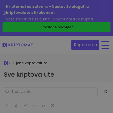
Kriptomat se zatvara – Nastavite ulagati u
kriptovalute s Krakenom.
Vaša sredstva su sigurna i u potpunosti dostupna.
Pročitajte obavijest
Registracija
Cijene kriptovaluta
Sve kriptovalute