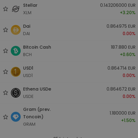
Stellar
0.143206000 EUR
XLM
+3.20%
Dai
0.864975 EUR
DAI
0.00%
Bitcoin Cash
187.880 EUR
BCH
+0.60%
USD1
0.864714 EUR
USD1
0.00%
Ethena USDe
0.864672 EUR
USDE
0.00%
Gram (prev.
1.180000 EUR
Toncoin)
+1.50%
GRAM