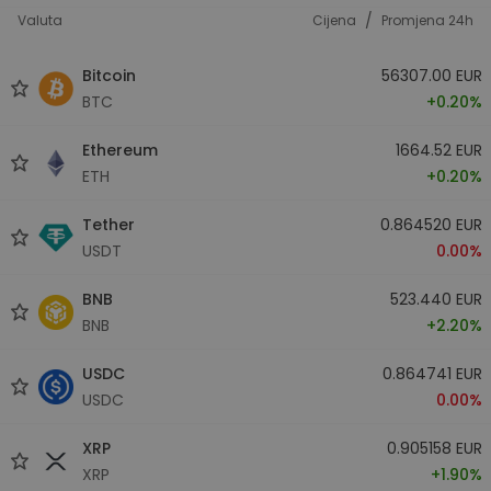
/
Valuta
Cijena
Promjena 24h
Bitcoin
56307.00 EUR
BTC
+0.20%
Ethereum
1664.52 EUR
ETH
+0.20%
Tether
0.864520 EUR
USDT
0.00%
BNB
523.440 EUR
BNB
+2.20%
USDC
0.864741 EUR
USDC
0.00%
XRP
0.905158 EUR
XRP
+1.90%