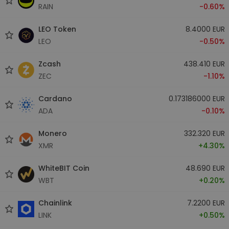
RAIN
-0.60%
LEO Token
8.4000 EUR
LEO
-0.50%
Zcash
438.410 EUR
ZEC
-1.10%
Cardano
0.173186000 EUR
ADA
-0.10%
Monero
332.320 EUR
XMR
+4.30%
WhiteBIT Coin
48.690 EUR
WBT
+0.20%
Chainlink
7.2200 EUR
LINK
+0.50%