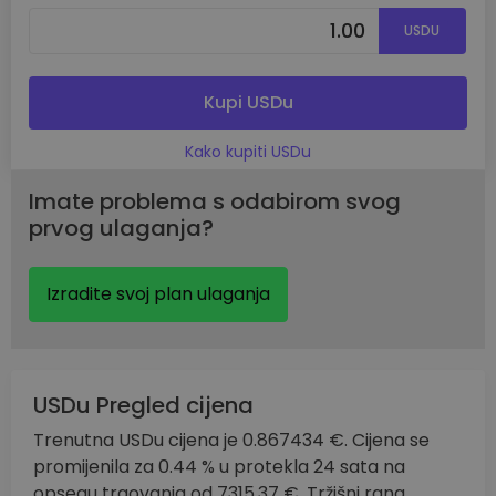
USDU
Kupi USDu
Kako kupiti USDu
Imate problema s odabirom svog
prvog ulaganja?
Izradite svoj plan ulaganja
USDu Pregled cijena
Trenutna USDu cijena je 0.867434 €. Cijena se
promijenila za 0.44 % u protekla 24 sata na
opsegu trgovanja od 7315.37 €. Tržišni rang