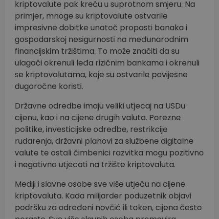
kriptovalute pak kreću u suprotnom smjeru. Na
primjer, mnoge su kriptovalute ostvarile
impresivne dobitke unatoč propasti banaka i
gospodarskoj nesigurnosti na međunarodnim
financijskim tržištima. To može značiti da su
ulagači okrenuli leđa rizičnim bankama i okrenuli
se kriptovalutama, koje su ostvarile povijesne
dugoročne koristi.
Državne odredbe imaju veliki utjecaj na USDu
cijenu, kao i na cijene drugih valuta. Porezne
politike, investicijske odredbe, restrikcije
rudarenja, državni planovi za službene digitalne
valute te ostali čimbenici razvitka mogu pozitivno
i negativno utjecati na tržište kriptovaluta.
Mediji i slavne osobe sve više utječu na cijene
kriptovaluta. Kada milijarder poduzetnik objavi
podršku za određeni novčić ili token, cijena često