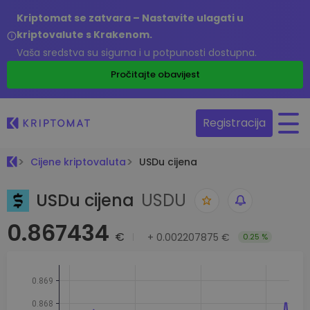
Kriptomat se zatvara – Nastavite ulagati u
kriptovalute s Krakenom.
Vaša sredstva su sigurna i u potpunosti dostupna.
Pročitajte obavijest
Registracija
Cijene kriptovaluta
USDu cijena
USDu cijena
USDU
0.867434
€
+
0.002207875 €
0.25 %