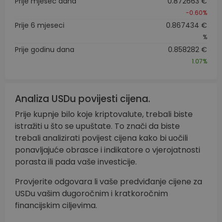
Prije mjesec dana
0.872663 €
-0.60%
Prije 6 mjeseci
0.867434 €
%
Prije godinu dana
0.858282 €
1.07%
Analiza USDu povijesti cijena.
Prije kupnje bilo koje kriptovalute, trebali biste
istražiti u što se upuštate. To znači da biste
trebali analizirati povijest cijena kako bi uočili
ponavljajuće obrasce i indikatore o vjerojatnosti
porasta ili pada vaše investicije.
Provjerite odgovara li vaše predviđanje cijene za
USDu vašim dugoročnim i kratkoročnim
financijskim ciljevima.