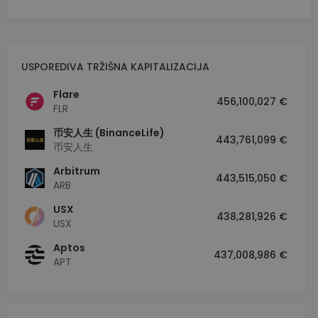
IZVEDBA
CILJANOST
FUNKCIONALNOST
USPOREDIVA TRŽIŠNA KAPITALIZACIJA
Flare
456,100,027 €
FLR
币安人生 (BinanceLife)
443,761,099 €
币安人生
Arbitrum
443,515,050 €
ARB
USX
438,281,926 €
USX
Aptos
437,008,986 €
APT