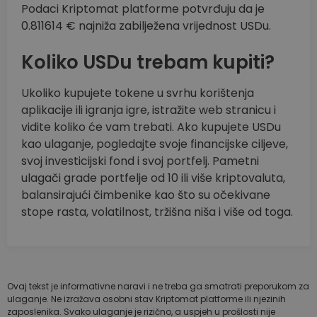
Podaci Kriptomat platforme potvrđuju da je
0.811614 € najniža zabilježena vrijednost USDu.
Koliko USDu trebam kupiti?
Ukoliko kupujete tokene u svrhu korištenja
aplikacije ili igranja igre, istražite web stranicu i
vidite koliko će vam trebati. Ako kupujete USDu
kao ulaganje, pogledajte svoje financijske ciljeve,
svoj investicijski fond i svoj portfelj. Pametni
ulagači grade portfelje od 10 ili više kriptovaluta,
balansirajući čimbenike kao što su očekivane
stope rasta, volatilnost, tržišna niša i više od toga.
Ovaj tekst je informativne naravi i ne treba ga smatrati preporukom za
ulaganje. Ne izražava osobni stav Kriptomat platforme ili njezinih
zaposlenika. Svako ulaganje je rizično, a uspjeh u prošlosti nije