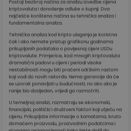
Postoji bezbroj načina za analizu izvedbe cijena
kriptovaluta i donošenje odluke o kupnji. Dva
najčešće korištena načina su tehnička analiza i
fundamentalna analiza.
Tehnička analiza kod kripto ulaganja je koristna
čak i ako nemate pristup grafikonu godinama
prikupljanih podataka o povijesnoj cijeni USDu
kriptovalute. Primjerice, kod mnogih kriptovaluta
dramatični padovi u cijeni i periodi visoke
nestabilnosti mogu biti praćeni održivim rastom
koji vodi do novih rekorda. Nema garancije da će
se uzorak ponavljati u budućnosti, no ako ako je
ranije bio dosljedan, vrijedi ga razmotriti.
U temeljnoj analizi, razmatraju se ekonomski,
financijski, politički i društveni faktori koji utječu na
cijenu. Prikupljate informacije o kamatama, bruto
domaćem proizvodu, proizvodnim podatcima i
stopama nezaposlenosti kako biste došli do