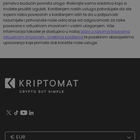
jamstvo budućih povrata uloga. Riskirajte samo sredstva koja si
možete priuštiti izgubiti. Korištenjem naših usluga potvrđujete da ste
svjesni rizika povezanih s korištenjem istih te da u potpunosti
razumijete i prihvaćate naše odricanje od odgovornosti za rizike
povezane s virtualnom imovinom i vašim ulaganjem. Više
informacija također je dostupno u našoj
Izjavi o rizicima trgovanja
virtualnom imovinom
,
Uvjetima korištenja
te posebnim obavijestima
upozorenja koje primate dok koristite naše usluge.
€ EUR