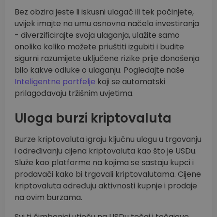
Bez obzira jeste li iskusni ulagač ili tek počinjete,
uvijek imajte na umu osnovna načela investiranja
- diverzificirajte svoja ulaganja, ulažite samo
onoliko koliko možete priuštiti izgubiti i budite
sigurni razumijete uključene rizike prije donošenja
bilo kakve odluke o ulaganju. Pogledajte naše
Inteligentne portfelje
koji se automatski
prilagođavaju tržišnim uvjetima.
Uloga burzi kriptovaluta
Burze kriptovaluta igraju ključnu ulogu u trgovanju
i određivanju cijena kriptovaluta kao što je USDu.
Služe kao platforme na kojima se sastaju kupci i
prodavači kako bi trgovali kriptovalutama. Cijene
kriptovaluta određuju aktivnosti kupnje i prodaje
na ovim burzama.
Svi ti čimbenici utječu na USDu tečaj i tečajeve