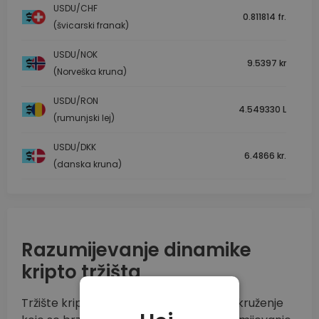
USDU/CHF
0.811814 fr.
(švicarski franak)
USDU/NOK
9.5397 kr
(Norveška kruna)
USDU/RON
4.549330 L
(rumunjski lej)
USDU/DKK
6.4866 kr.
(danska kruna)
Razumijevanje dinamike
kripto tržišta
Tržište kriptovaluta je vrlo dinamično okruženje