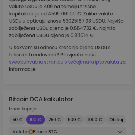
valute USDu je 409 na temelju tržišne
kapitalizacije od 45997161.00 €. Zalihe valute
USDu u opticaju iznose 53025187.93 USDU. Najviša
zabilježena USDu cijena je 0.884732 €. Najniža
zabilježena USDU cijena je 0.811614 €.
U kakvom su odnosu kretanja cijena USDu s
tržišnim trendovima? Provjerite našu
sveobuhvatnu stranicu s tečajima kriptovaluta
za
informacije.
Bitcoin DCA kalkulator
Iznos kupnje:
50 €
100 €
250 €
500 €
1000 €
Običaj
Valuta:
Bitcoin BTC