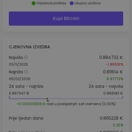
Vrijednost portfelja
Ukupno uloženo
Kupi Bitcoin
CJENOVNA IZVEDBA
Najviša
0.884732 €
03/11/2025
-1.95515%
Najniža
0.811614 €
05/02/2026
6.87773%
24 sata - najniža
24 sata - najviša
0.867047 €
0.868183 €
+0.000012838 €
rast u posljednjih sat vremena (0.00%)
Prije tjedan dana
0.865228 €
0.25%