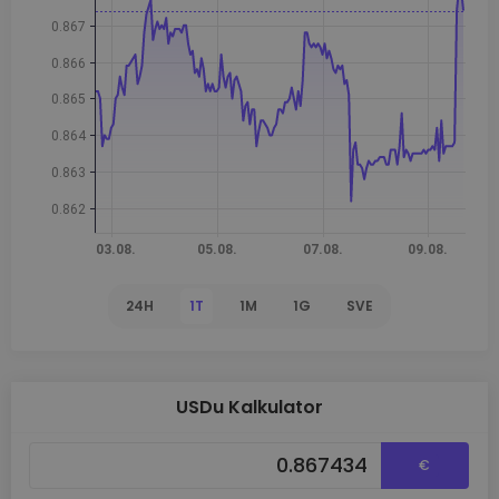
24H
1T
1M
1G
SVE
USDu Kalkulator
€