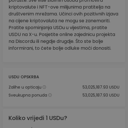
poraste. Sve više slavnih osoba promovira
kriptovalute i NFT-ove milijunima pratitelja na
društvenim mrežama. Učinci ovih pozitivnih izjava
na cijene kriptovaluta ne mogu se zanemariti.
Pratite spominjanja USDu u vijestima, pratite
USDU na X-u. Posjetite online zajednicu projekta
na Discordu ili negdje drugdje. Što ste bolje
informirani, to ćete bolje odluke moći donositi.
USDU OPSKRBA
Zalihe u opticaju
53,025,187.93 USDU
Sveukupna ponuda
53,025,187.93 USDU
Koliko vrijedi 1 USDu?