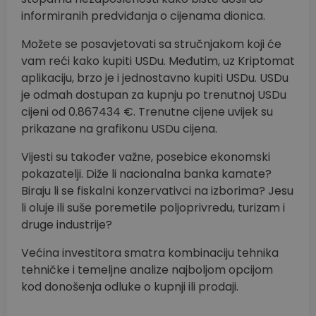
informiranih predviđanja o cijenama dionica.
Možete se posavjetovati sa stručnjakom koji će
vam reći kako kupiti USDu. Međutim, uz Kriptomat
aplikaciju, brzo je i jednostavno kupiti USDu. USDu
je odmah dostupan za kupnju po trenutnoj USDu
cijeni od 0.867434 €. Trenutne cijene uvijek su
prikazane na grafikonu USDu cijena.
Vijesti su također važne, posebice ekonomski
pokazatelji. Diže li nacionalna banka kamate?
Biraju li se fiskalni konzervativci na izborima? Jesu
li oluje ili suše poremetile poljoprivredu, turizam i
druge industrije?
Većina investitora smatra kombinaciju tehnika
tehničke i temeljne analize najboljom opcijom
kod donošenja odluke o kupnji ili prodaji.