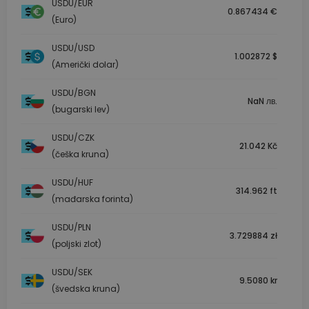
USDU/EUR
0.867434 €
(Euro)
USDU/USD
1.002872 $
(Američki dolar)
USDU/BGN
NaN лв.
(bugarski lev)
USDU/CZK
21.042 Kč
(češka kruna)
USDU/HUF
314.962 ft
(mađarska forinta)
USDU/PLN
3.729884 zł
(poljski zlot)
USDU/SEK
9.5080 kr
(švedska kruna)