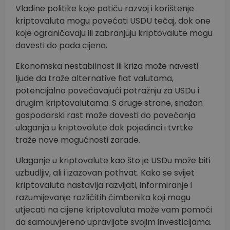
Vladine politike koje potiču razvoj i korištenje
kriptovaluta mogu povećati USDU tečaj, dok one
koje ograničavaju ili zabranjuju kriptovalute mogu
dovesti do pada cijena.
Ekonomska nestabilnost ili kriza može navesti
ljude da traže alternative fiat valutama,
potencijalno povećavajući potražnju za USDu i
drugim kriptovalutama. S druge strane, snažan
gospodarski rast može dovesti do povećanja
ulaganja u kriptovalute dok pojedinci i tvrtke
traže nove mogućnosti zarade.
Ulaganje u kriptovalute kao što je USDu može biti
uzbudljiv, ali i izazovan pothvat. Kako se svijet
kriptovaluta nastavlja razvijati, informiranje i
razumijevanje različitih čimbenika koji mogu
utjecati na cijene kriptovaluta može vam pomoći
da samouvjereno upravljate svojim investicijama.