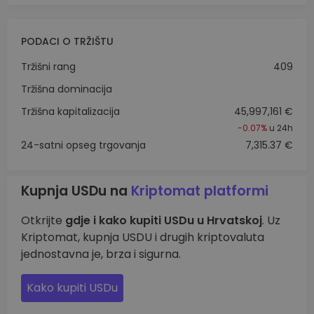
PODACI O TRŽIŠTU
Tržišni rang
409
Tržišna dominacija
Tržišna kapitalizacija
45,997,161 €
-0.07%
u 24h
24-satni opseg trgovanja
7,315.37 €
Kupnja USDu na
Kriptomat platformi
Otkrijte
gdje i kako kupiti USDu u Hrvatskoj
. Uz
Kriptomat, kupnja USDU i drugih kriptovaluta
jednostavna je, brza i sigurna.
Kako kupiti USDu