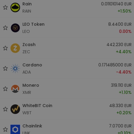
Rain
0.011010140 EUR
RAIN
+1.50%
LEO Token
8.4400 EUR
LEO
0.00%
Zcash
442.230 EUR
ZEC
+4.40%
Cardano
0.171485000 EUR
ADA
-4.40%
Monero
319.110 EUR
XMR
+1.10%
WhiteBIT Coin
48.330 EUR
WBT
+0.20%
Chainlink
7.0700 EUR
LINK
+0.10%