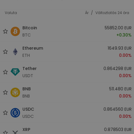
/
Valuta
Ár
Változtatás 24 óra
Bitcoin
55852.00 EUR
BTC
+0.30%
Ethereum
1649.93 EUR
ETH
0.00%
Tether
0.864298 EUR
USDT
0.00%
BNB
511.480 EUR
BNB
0.00%
USDC
0.864560 EUR
USDC
0.00%
XRP
0.878503 EUR