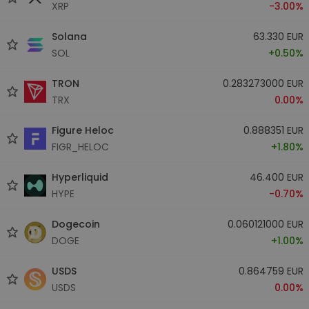
XRP
-3.00%
Solana
63.330 EUR
SOL
+0.50%
TRON
0.283273000 EUR
TRX
0.00%
Figure Heloc
0.888351 EUR
FIGR_HELOC
+1.80%
Hyperliquid
46.400 EUR
HYPE
-0.70%
Dogecoin
0.060121000 EUR
DOGE
+1.00%
USDS
0.864759 EUR
USDS
0.00%