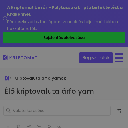
A Kriptomat bezár – Folytassa a kripto befektetést a
Krakennel.
Pénzeszközei biztonságban vannak és teljes mértékben
hozzáférhetők.
Bejelentés elolvasása
Regisztrálok
Kriptovaluta árfolyamok
Élő kriptovaluta árfolyam