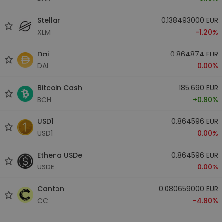
Stellar
0.138493000 EUR
XLM
-1.20%
Dai
0.864874 EUR
DAI
0.00%
Bitcoin Cash
185.690 EUR
BCH
+0.80%
USD1
0.864596 EUR
USD1
0.00%
Ethena USDe
0.864596 EUR
USDE
0.00%
Canton
0.080659000 EUR
CC
-4.80%