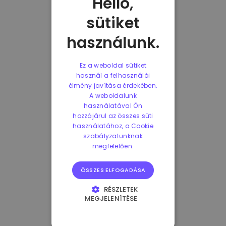
Helló,
sütiket
használunk.
Ez a weboldal sütiket
használ a felhasználói
élmény javítása érdekében.
A weboldalunk
használatával Ön
hozzájárul az összes süti
használatához, a Cookie
szabályzatunknak
megfelelően.
ÖSSZES ELFOGADÁSA
RÉSZLETEK
MEGJELENÍTÉSE
ELENGEDHETETLENÜL
SZÜKSÉGES