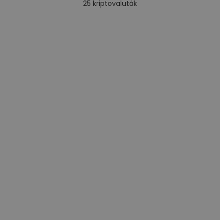
25
kriptovaluták