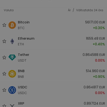
/
Valuta
Ár
Változtatás 24 óra
Bitcoin
56171.00 EUR
BTC
+0.30%
Ethereum
1659.48 EUR
ETH
+0.40%
Tether
0.864588 EUR
USDT
0.00%
BNB
514.960 EUR
BNB
+0.90%
USDC
0.864817 EUR
USDC
0.00%
XRP
0.897124 EUR