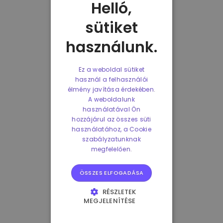
Helló,
sütiket
használunk.
Ez a weboldal sütiket
használ a felhasználói
élmény javítása érdekében.
A weboldalunk
használatával Ön
hozzájárul az összes süti
használatához, a Cookie
szabályzatunknak
megfelelően.
ÖSSZES ELFOGADÁSA
RÉSZLETEK
MEGJELENÍTÉSE
ELENGEDHETETLENÜL