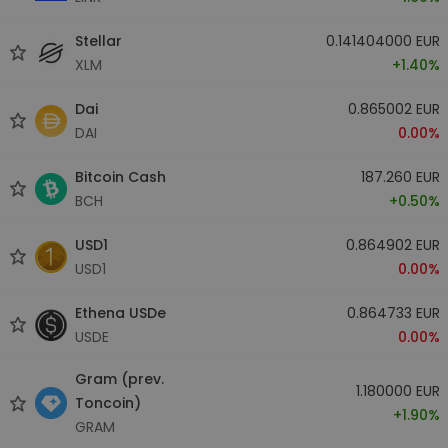
Stellar
0.141404000 EUR
XLM
+1.40%
Dai
0.865002 EUR
DAI
0.00%
Bitcoin Cash
187.260 EUR
BCH
+0.50%
USD1
0.864902 EUR
USD1
0.00%
Ethena USDe
0.864733 EUR
USDE
0.00%
Gram (prev.
1.180000 EUR
Toncoin)
+1.90%
GRAM