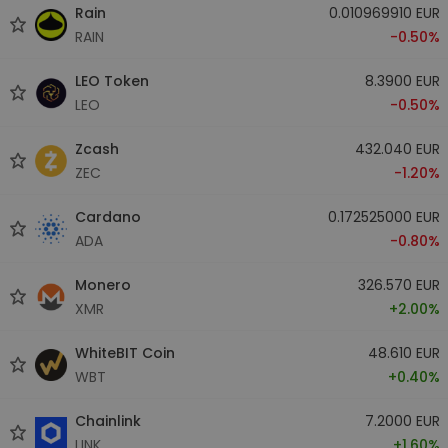
Rain
0.010969910 EUR
RAIN
-0.50%
LEO Token
8.3900 EUR
LEO
-0.50%
Zcash
432.040 EUR
ZEC
-1.20%
Cardano
0.172525000 EUR
ADA
-0.80%
Monero
326.570 EUR
XMR
+2.00%
WhiteBIT Coin
48.610 EUR
WBT
+0.40%
Chainlink
7.2000 EUR
LINK
+1.60%