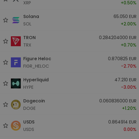
XRP
+0.50%
Solana
65.050 EUR
SOL
+2.00%
TRON
0.284204000 EUR
TRX
+0.70%
Figure Heloc
0.870825 EUR
FIGR_HELOC
-2.70%
Hyperliquid
47.210 EUR
HYPE
-3.00%
Dogecoin
0.060836000 EUR
DOGE
+1.20%
USDS
0.864914 EUR
USDS
0.00%