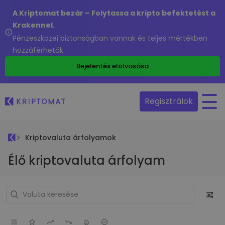
A Kriptomat bezár – Folytassa a kripto befektetést a
Krakennel.
Pénzeszközei biztonságban vannak és teljes mértékben
hozzáférhetők.
Bejelentés elolvasása
Regisztrálok
Kriptovaluta árfolyamok
Élő kriptovaluta árfolyam