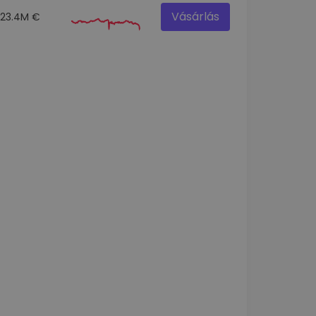
Vásárlás
23.4M €