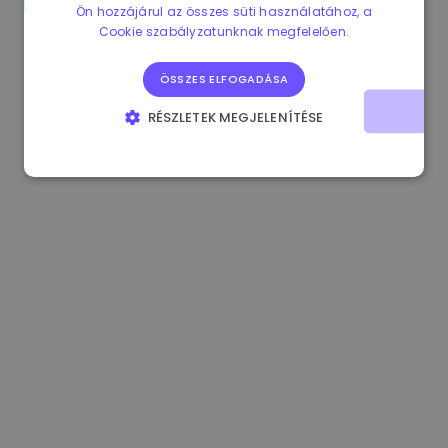
Ön hozzájárul az összes süti használatához, a
1.160000 €
-4.10%
3.2B €
Cookie szabályzatunknak megfelelően.
ÖSSZES ELFOGADÁSA
RÉSZLETEK MEGJELENÍTÉSE
ELENGEDHETETLENÜL SZÜKSÉGES
TELJESÍTMÉNY
CÉLZÁS
FUNKCIONALITÁS