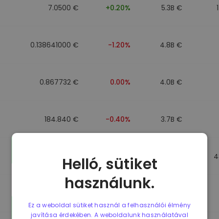
7.0500 €
+0.20%
5.3B €
0.138641000 €
-1.20%
4.8B €
0.867732 €
0.00%
4.0B €
184.840 €
-0.40%
3.7B €
0.867499 €
0.00%
3.5B €
4
Helló, sütiket
használunk.
0.867435 €
0.00%
3.4B €
Ez a weboldal sütiket használ a felhasználói élmény
javítása érdekében. A weboldalunk használatával