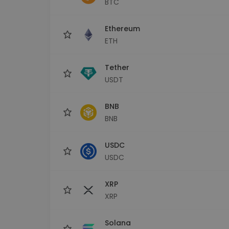
BTC
kriptotárca
Ethereum
ETH
Tether
USDT
BNB
BNB
USDC
USDC
XRP
XRP
Solana