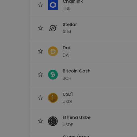
Chainlink
LINK
Stellar
XLM
Dai
DAI
Bitcoin Cash
BCH
USD1
USD1
Ethena USDe
USDE
Gram (prev.