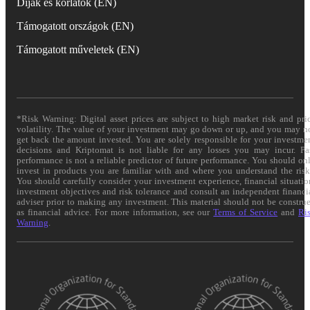
Díjak és korlátok (EN)
Támogatott országok (EN)
Támogatott műveletek (EN)
*Risk Warning: Digital asset prices are subject to high market risk and pri
volatility. The value of your investment may go down or up, and you may n
get back the amount invested. You are solely responsible for your investme
decisions and Kriptomat is not liable for any losses you may incur. Pa
performance is not a reliable predictor of future performance. You should on
invest in products you are familiar with and where you understand the risk
You should carefully consider your investment experience, financial situatio
investment objectives and risk tolerance and consult an independent financi
adviser prior to making any investment. This material should not be constru
as financial advice. For more information, see our
Terms of Service
and
Ri
Warning
.