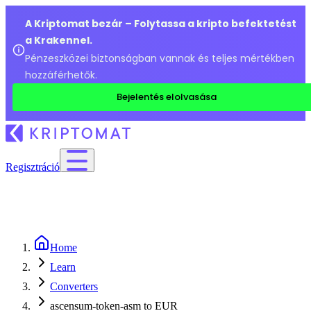
A Kriptomat bezár – Folytassa a kripto befektetést
a Krakennel.
Pénzeszközei biztonságban vannak és teljes mértékben
hozzáférhetők.
Bejelentés elolvasása
Regisztráció
Home
Learn
Converters
ascensum-token-asm to EUR