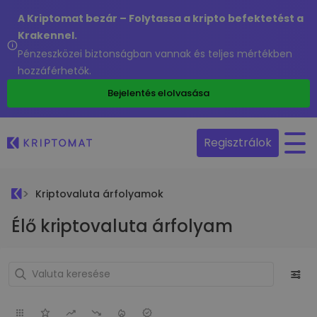
A Kriptomat bezár – Folytassa a kripto befektetést a
Krakennel.
Pénzeszközei biztonságban vannak és teljes mértékben
hozzáférhetők.
Bejelentés elolvasása
Regisztrálok
Kriptovaluta árfolyamok
Élő kriptovaluta árfolyam