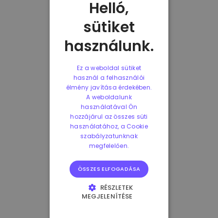
Helló,
sütiket
használunk.
Ez a weboldal sütiket
használ a felhasználói
élmény javítása érdekében.
A weboldalunk
használatával Ön
hozzájárul az összes süti
használatához, a Cookie
szabályzatunknak
megfelelően.
ÖSSZES ELFOGADÁSA
RÉSZLETEK
MEGJELENÍTÉSE
ELENGEDHETETLENÜL