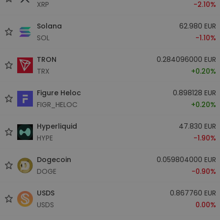
XRP
-2.10%
Solana
62.980 EUR
SOL
-1.10%
TRON
0.284096000 EUR
TRX
+0.20%
Figure Heloc
0.898128 EUR
FIGR_HELOC
+0.20%
Hyperliquid
47.830 EUR
HYPE
-1.90%
Dogecoin
0.059804000 EUR
DOGE
-0.90%
USDS
0.867760 EUR
USDS
0.00%