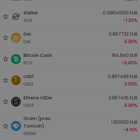
Stellar
0.138641000 EUR
XLM
-1.20%
Dai
0.867732 EUR
DAI
0.00%
Bitcoin Cash
184.840 EUR
BCH
-0.40%
USD1
0.867499 EUR
USD1
0.00%
Ethena USDe
0.867435 EUR
USDE
0.00%
Gram (prev.
1.160000 EUR
Toncoin)
-4.10%
GRAM