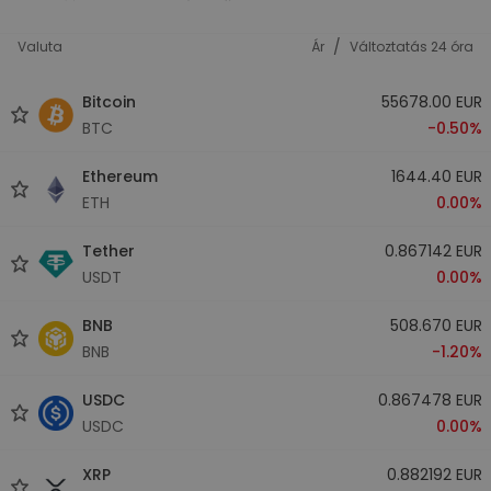
/
Valuta
Ár
Változtatás 24 óra
Bitcoin
55678.00 EUR
BTC
-0.50%
Ethereum
1644.40 EUR
ETH
0.00%
Tether
0.867142 EUR
USDT
0.00%
BNB
508.670 EUR
BNB
-1.20%
USDC
0.867478 EUR
USDC
0.00%
XRP
0.882192 EUR