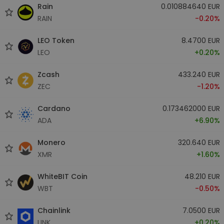
Rain
0.010884640 EUR
RAIN
-0.20%
LEO Token
8.4700 EUR
LEO
+0.20%
Zcash
433.240 EUR
ZEC
-1.20%
Cardano
0.173462000 EUR
ADA
+6.90%
Monero
320.640 EUR
XMR
+1.60%
WhiteBIT Coin
48.210 EUR
WBT
-0.50%
Chainlink
7.0500 EUR
LINK
+0.20%