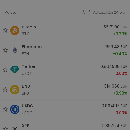
/
Valuta
Ár
Változtatás 24 óra
Bitcoin
56171.00 EUR
BTC
+0.30%
Ethereum
1659.48 EUR
ETH
+0.40%
Tether
0.864588 EUR
USDT
0.00%
BNB
514.960 EUR
BNB
+0.90%
USDC
0.864817 EUR
USDC
0.00%
XRP
0.897124 EUR