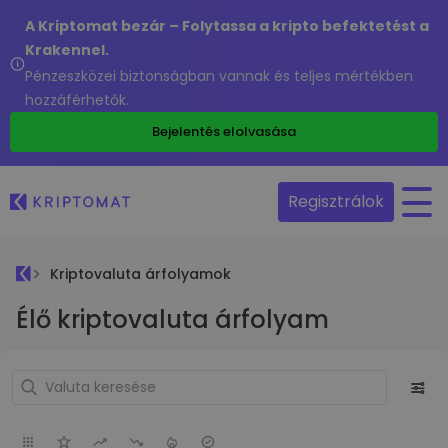
A Kriptomat bezár – Folytassa a kripto befektetést a
Krakennel.
Pénzeszközei biztonságban vannak és teljes mértékben
hozzáférhetők.
Bejelentés elolvasása
Regisztrálok
Kriptovaluta árfolyamok
Élő kriptovaluta árfolyam