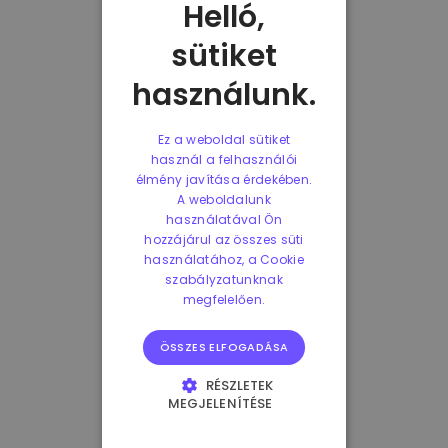
Helló,
sütiket
használunk.
Ez a weboldal sütiket
használ a felhasználói
élmény javítása érdekében.
A weboldalunk
használatával Ön
hozzájárul az összes süti
használatához, a Cookie
szabályzatunknak
megfelelően.
ÖSSZES ELFOGADÁSA
RÉSZLETEK
MEGJELENÍTÉSE
ELENGEDHETETLENÜL