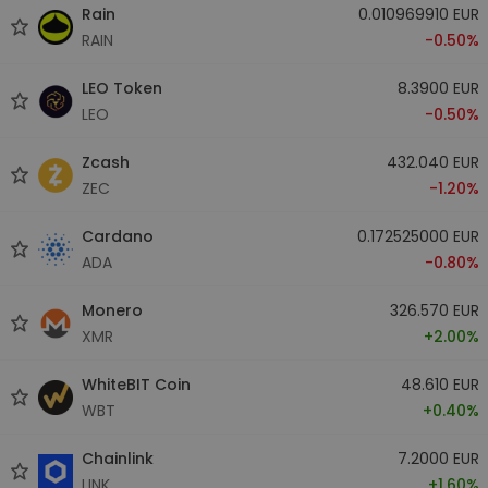
Rain
0.010969910 EUR
RAIN
-0.50%
LEO Token
8.3900 EUR
LEO
-0.50%
Zcash
432.040 EUR
ZEC
-1.20%
Cardano
0.172525000 EUR
ADA
-0.80%
Monero
326.570 EUR
XMR
+2.00%
WhiteBIT Coin
48.610 EUR
WBT
+0.40%
Chainlink
7.2000 EUR
LINK
+1.60%