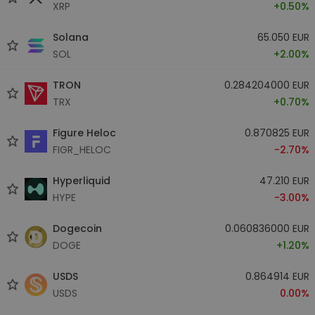
XRP
+0.50%
Solana
65.050 EUR
SOL
+2.00%
TRON
0.284204000 EUR
TRX
+0.70%
Figure Heloc
0.870825 EUR
FIGR_HELOC
-2.70%
Hyperliquid
47.210 EUR
HYPE
-3.00%
Dogecoin
0.060836000 EUR
DOGE
+1.20%
USDS
0.864914 EUR
USDS
0.00%