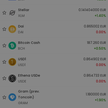
Stellar
0.141404000 EUR
XLM
+1.40%
Dai
0.865002 EUR
DAI
0.00%
Bitcoin Cash
187.260 EUR
BCH
+0.50%
USD1
0.864902 EUR
USD1
0.00%
Ethena USDe
0.864733 EUR
USDE
0.00%
Gram (prev.
1.180000 EUR
Toncoin)
+1.90%
GRAM