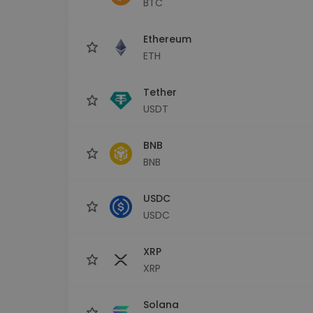
BTC
Scoperta investimenti
Trova la tua strategia cryp
Ethereum
ETH
Tether
USDT
BNB
BNB
USDC
USDC
XRP
XRP
Solana