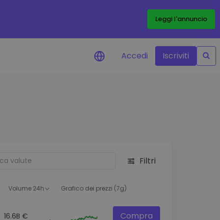
Leggi l'annuncio
Accedi
Iscriviti
di prezzo
menti dei prezzi in tempo
 tuoi token preferiti
 asset
pportunità di investimento
Filtri
 dei dati del
oglio
ioni utili per performance
Volume 24h
Grafico dei prezzi (7g)
Compra
16.6B €