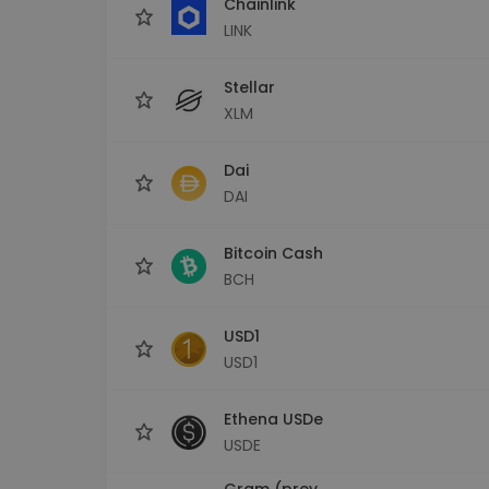
Chainlink
LINK
Stellar
XLM
Dai
DAI
Bitcoin Cash
BCH
USD1
USD1
Ethena USDe
USDE
Gram (prev.