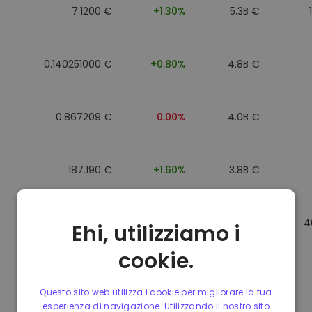
7.1200 €
+1.30%
5.3B €
0.140251000 €
+0.80%
4.8B €
0.867209 €
0.00%
4.0B €
187.190 €
+1.60%
3.8B €
0.867184 €
0.00%
3.5B €
4
Ehi, utilizziamo i
cookie.
0.867107 €
0.00%
3.4B €
Questo sito web utilizza i cookie per migliorare la tua
esperienza di navigazione. Utilizzando il nostro sito