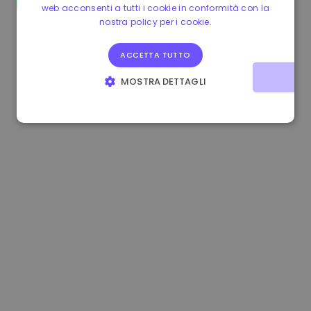
web acconsenti a tutti i cookie in conformità con la
1.160000 €
-3.00%
3.2B €
nostra policy per i cookie.
ACCETTA TUTTO
MOSTRA DETTAGLI
STRETTAMENTE NECESSARI
PERFORMANCE
TARGETING
FUNZIONALITÀ