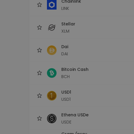
Chainlink
LINK
Stellar
XLM
Dai
DAI
Bitcoin Cash
BCH
USD1
USD1
Ethena USDe
USDE
Gram (prev.