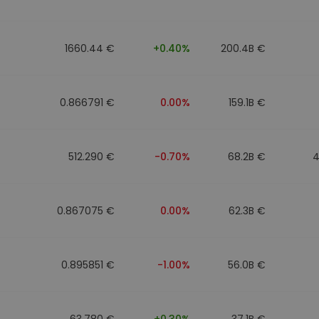
1660.44 €
+0.40%
200.4B €
0.866791 €
0.00%
159.1B €
512.290 €
-0.70%
68.2B €
4
0.867075 €
0.00%
62.3B €
0.895851 €
-1.00%
56.0B €
63.780 €
+0.30%
37.1B €