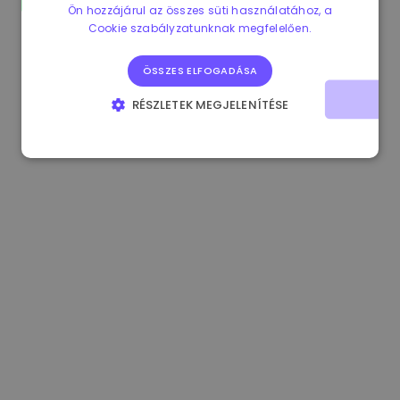
Ön hozzájárul az összes süti használatához, a
1.160000 €
-3.00%
3.2B €
Cookie szabályzatunknak megfelelően.
ÖSSZES ELFOGADÁSA
RÉSZLETEK MEGJELENÍTÉSE
ELENGEDHETETLENÜL SZÜKSÉGES
TELJESÍTMÉNY
CÉLZÁS
FUNKCIONALITÁS