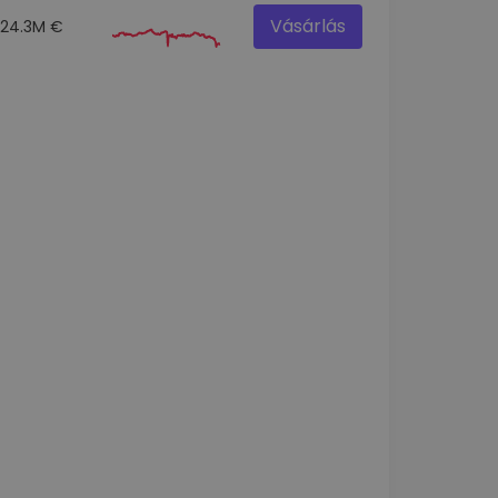
Vásárlás
24.3M €