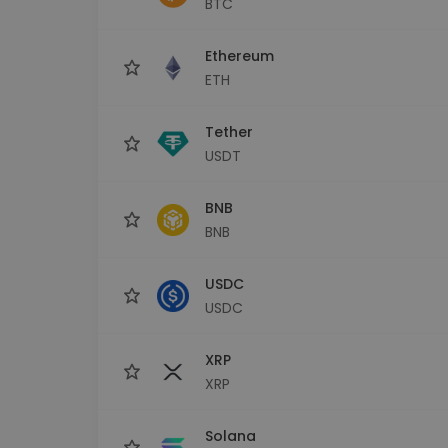
BTC
kriptotárca
Ethereum
ETH
Tether
USDT
BNB
BNB
USDC
USDC
XRP
XRP
Solana