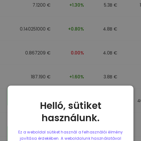
7.1200 €
+1.30%
5.3B €
0.140251000 €
+0.80%
4.8B €
0.867209 €
0.00%
4.0B €
187.190 €
+1.60%
3.8B €
0.867184 €
0.00%
3.5B €
4
Helló, sütiket
használunk.
0.867107 €
0.00%
3.4B €
Ez a weboldal sütiket használ a felhasználói élmény
javítása érdekében. A weboldalunk használatával