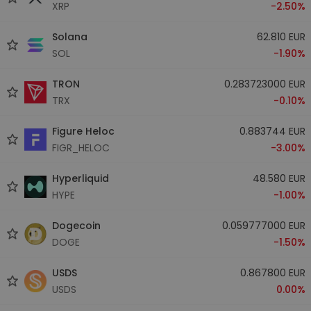
XRP
-2.50%
Solana
62.810 EUR
SOL
-1.90%
TRON
0.283723000 EUR
TRX
-0.10%
Figure Heloc
0.883744 EUR
FIGR_HELOC
-3.00%
Hyperliquid
48.580 EUR
HYPE
-1.00%
Dogecoin
0.059777000 EUR
DOGE
-1.50%
USDS
0.867800 EUR
USDS
0.00%