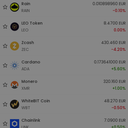
Rain
0.010898960 EUR
RAIN
-0.10%
LEO Token
8.4700 EUR
LEO
0.00%
Zcash
430.460 EUR
ZEC
-4.20%
Cardano
0.173641000 EUR
ADA
+5.60%
Monero
320.160 EUR
XMR
+1.00%
WhiteBIT Coin
48.270 EUR
WBT
-0.50%
Chainlink
7.0900 EUR
LINK
+0.50%