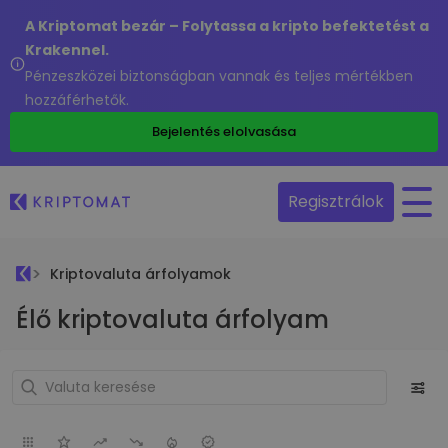
A Kriptomat bezár – Folytassa a kripto befektetést a
Krakennel.
Pénzeszközei biztonságban vannak és teljes mértékben
hozzáférhetők.
Bejelentés elolvasása
Regisztrálok
Kriptovaluta árfolyamok
Élő kriptovaluta árfolyam