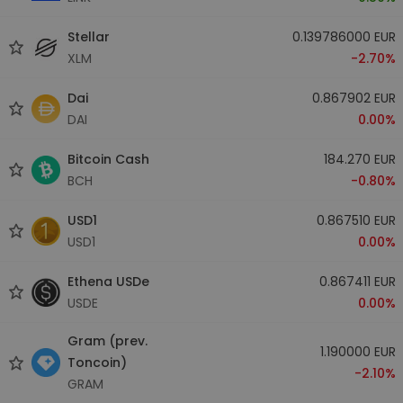
Stellar
0.139786000 EUR
XLM
-2.70%
Dai
0.867902 EUR
DAI
0.00%
Bitcoin Cash
184.270 EUR
BCH
-0.80%
USD1
0.867510 EUR
USD1
0.00%
Ethena USDe
0.867411 EUR
USDE
0.00%
Gram (prev.
1.190000 EUR
Toncoin)
-2.10%
GRAM