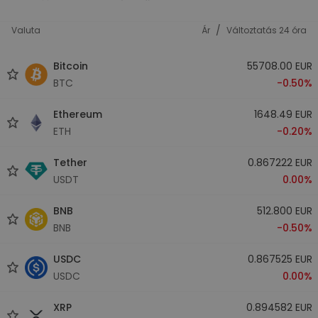
/
Valuta
Ár
Változtatás 24 óra
Bitcoin
55708.00 EUR
BTC
-0.50%
Ethereum
1648.49 EUR
ETH
-0.20%
Tether
0.867222 EUR
USDT
0.00%
BNB
512.800 EUR
BNB
-0.50%
USDC
0.867525 EUR
USDC
0.00%
XRP
0.894582 EUR