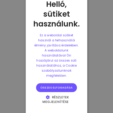
Helló,
sütiket
használunk.
Ez a weboldal sütiket
használ a felhasználói
élmény javítása érdekében.
A weboldalunk
használatával Ön
hozzájárul az összes süti
használatához, a Cookie
szabályzatunknak
megfelelően.
ÖSSZES ELFOGADÁSA
RÉSZLETEK
MEGJELENÍTÉSE
ELENGEDHETETLENÜL