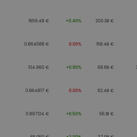
1659.48 €
+0.40%
200.3B €
0.864588 €
0.00%
158.4B €
514.960 €
+0.90%
68.6B €
0.864817 €
0.00%
62.4B €
0.897124 €
+0.50%
56.1B €
65.050 €
+2.00%
37.9B €