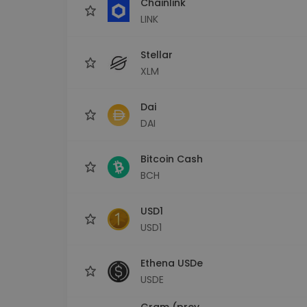
Chainlink
LINK
Stellar
XLM
Dai
DAI
Bitcoin Cash
BCH
USD1
USD1
Ethena USDe
USDE
Gram (prev.