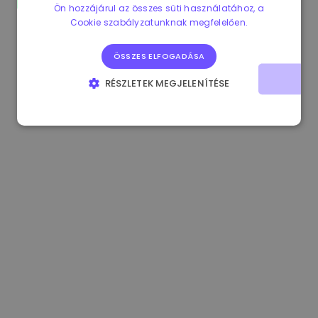
Ön hozzájárul az összes süti használatához, a
1.180000 €
+1.90%
3.2B €
Cookie szabályzatunknak megfelelően.
ÖSSZES ELFOGADÁSA
RÉSZLETEK MEGJELENÍTÉSE
ELENGEDHETETLENÜL SZÜKSÉGES
TELJESÍTMÉNY
CÉLZÁS
FUNKCIONALITÁS