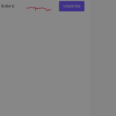
Vásárlás
16.8M €