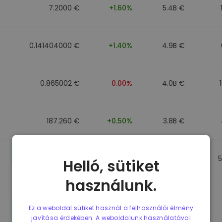
7.2000 €
+1.60%
5.4B €
0.141404000 €
+1.40%
4.9B €
0.865002 €
0.00%
4.0B €
187.260 €
+0.50%
3.8B €
0.864902 €
0.00%
3.5B €
Helló, sütiket
használunk.
0.864733 €
0.00%
3.4B €
Ez a weboldal sütiket használ a felhasználói élmény
javítása érdekében. A weboldalunk használatával