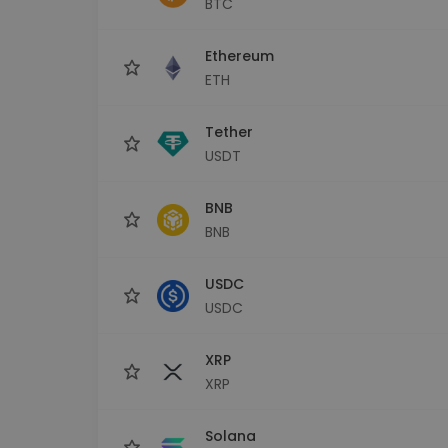
BTC
kriptotárca
Ethereum
ETH
Tether
USDT
BNB
BNB
USDC
USDC
XRP
XRP
Solana