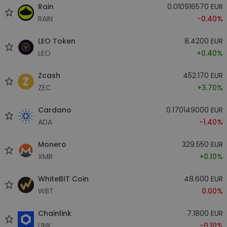
Rain
0.010916570 EUR
RAIN
-0.40%
LEO Token
8.4200 EUR
LEO
+0.40%
Zcash
452.170 EUR
ZEC
+3.70%
Cardano
0.170149000 EUR
ADA
-1.40%
Monero
329.550 EUR
XMR
+0.10%
WhiteBIT Coin
48.600 EUR
WBT
0.00%
Chainlink
7.1800 EUR
LINK
-0.10%