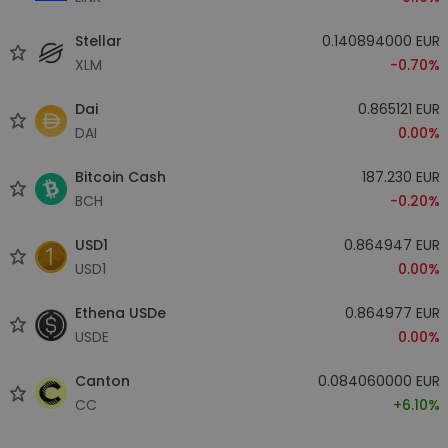
Stellar
0.140894000 EUR
XLM
-0.70%
Dai
0.865121 EUR
DAI
0.00%
Bitcoin Cash
187.230 EUR
BCH
-0.20%
USD1
0.864947 EUR
USD1
0.00%
Ethena USDe
0.864977 EUR
USDE
0.00%
Canton
0.084060000 EUR
CC
+6.10%