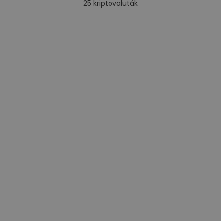
25
kriptovaluták