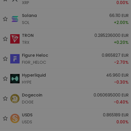
XRP
0.00%
Solana
66.110 EUR
SOL
+2.00%
TRON
0.285236000 EUR
TRX
+0.20%
Figure Heloc
0.865827 EUR
FIGR_HELOC
-2.70%
Hyperliquid
46.960 EUR
HYPE
-0.30%
Dogecoin
0.060695000 EUR
DOGE
-0.40%
USDS
0.865189 EUR
USDS
0.00%