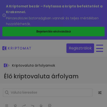
A Kriptomat bezár – Folytassa a kripto befektetést a
Krakennel.
Pénzeszközei biztonságban vannak és teljes mértékben
hozzáférhetők.
Bejelentés elolvasása
Regisztrálok
Kriptovaluta árfolyamok
Élő kriptovaluta árfolyam