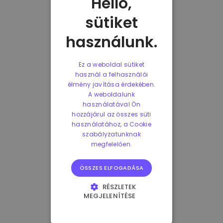
Helló,
sütiket
használunk.
Ez a weboldal sütiket
használ a felhasználói
élmény javítása érdekében.
A weboldalunk
használatával Ön
hozzájárul az összes süti
használatához, a Cookie
szabályzatunknak
megfelelően.
ÖSSZES ELFOGADÁSA
RÉSZLETEK
MEGJELENÍTÉSE
ELENGEDHETETLENÜL
SZÜKSÉGES