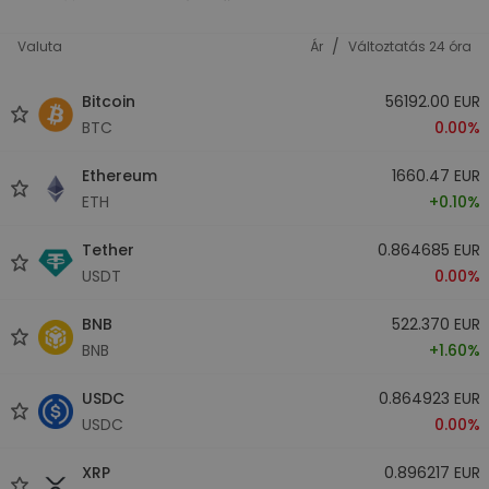
/
Valuta
Ár
Változtatás 24 óra
Bitcoin
56192.00 EUR
BTC
0.00%
Ethereum
1660.47 EUR
ETH
+0.10%
Tether
0.864685 EUR
USDT
0.00%
BNB
522.370 EUR
BNB
+1.60%
USDC
0.864923 EUR
USDC
0.00%
XRP
0.896217 EUR