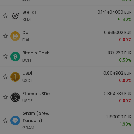
Stellar
0.141404000 EUR
XLM
+1.40%
Dai
0.865002 EUR
DAI
0.00%
Bitcoin Cash
187.260 EUR
BCH
+0.50%
USD1
0.864902 EUR
USD1
0.00%
Ethena USDe
0.864733 EUR
USDE
0.00%
Gram (prev.
1.180000 EUR
Toncoin)
+1.90%
GRAM