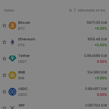
/
Valuta
Ár
Változtatás 24 óra
Bitcoin
56171.00 EUR
BTC
+0.30%
Ethereum
1659.48 EUR
ETH
+0.40%
Tether
0.864588 EUR
USDT
0.00%
BNB
514.960 EUR
BNB
+0.90%
USDC
0.864817 EUR
USDC
0.00%
XRP
0.897124 EUR