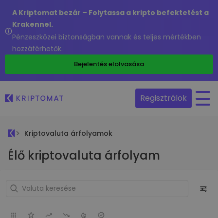
A Kriptomat bezár – Folytassa a kripto befektetést a
Krakennel.
Pénzeszközei biztonságban vannak és teljes mértékben
hozzáférhetők.
Bejelentés elolvasása
Regisztrálok
Kriptovaluta árfolyamok
Élő kriptovaluta árfolyam