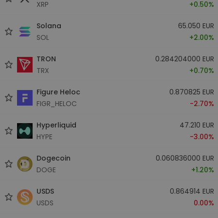
XRP
+0.50%
Solana
65.050 EUR
SOL
+2.00%
TRON
0.284204000 EUR
TRX
+0.70%
Figure Heloc
0.870825 EUR
FIGR_HELOC
-2.70%
Hyperliquid
47.210 EUR
HYPE
-3.00%
Dogecoin
0.060836000 EUR
DOGE
+1.20%
USDS
0.864914 EUR
USDS
0.00%