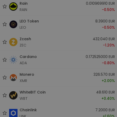
Rain
0.010969910 EUR
RAIN
-0.50%
LEO Token
8.3900 EUR
LEO
-0.50%
Zcash
432.040 EUR
ZEC
-1.20%
Cardano
0.172525000 EUR
ADA
-0.80%
Monero
326.570 EUR
XMR
+2.00%
WhiteBIT Coin
48.610 EUR
WBT
+0.40%
Chainlink
7.2000 EUR
LINK
+1.60%