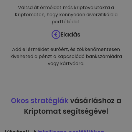
Váltsd át érméidet más kriptovalutákra a
Kriptomaton, hogy könnyedén diverzifikáld a
portfóliódat.
Eladás
Add el érméidet euróért, és zökkenőmentesen
kiveheted a pénzt a kapcsolódó bankszámládra
vagy kártyádra.
Okos stratégiák
vásárláshoz a
Kriptomat segítségével