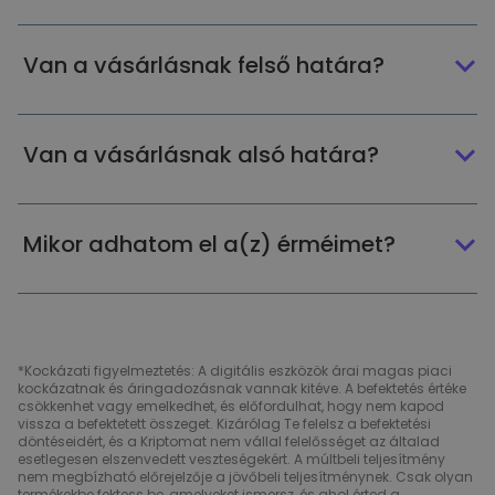
Van a vásárlásnak felső határa?
Van a vásárlásnak alsó határa?
Mikor adhatom el a(z) érméimet?
*Kockázati figyelmeztetés: A digitális eszközök árai magas piaci
kockázatnak és áringadozásnak vannak kitéve. A befektetés értéke
csökkenhet vagy emelkedhet, és előfordulhat, hogy nem kapod
vissza a befektetett összeget. Kizárólag Te felelsz a befektetési
döntéseidért, és a Kriptomat nem vállal felelősséget az általad
esetlegesen elszenvedett veszteségekért. A múltbeli teljesítmény
nem megbízható előrejelzője a jövőbeli teljesítménynek. Csak olyan
termékekbe fektess be, amelyeket ismersz, és ahol érted a