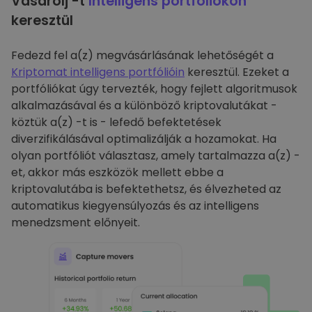
Vásárolj -t
Intelligens portfóliókon
keresztül
Fedezd fel a(z) megvásárlásának lehetőségét a
Kriptomat intelligens portfólióin
keresztül. Ezeket a
portfóliókat úgy tervezték, hogy fejlett algoritmusok
alkalmazásával és a különböző kriptovalutákat -
köztük a(z) -t is - lefedő befektetések
diverzifikálásával optimalizálják a hozamokat. Ha
olyan portfóliót választasz, amely tartalmazza a(z) -
et, akkor más eszközök mellett ebbe a
kriptovalutába is befektethetsz, és élvezheted az
automatikus kiegyensúlyozás és az intelligens
menedzsment előnyeit.