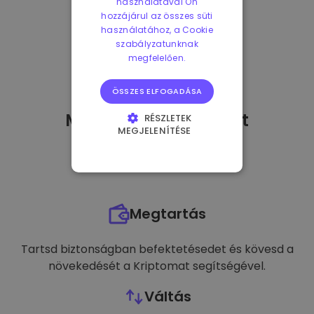
használatával Ön
hozzájárul az összes süti
használatához, a Cookie
szabályzatunknak
megfelelően.
ÖSSZES ELFOGADÁSA
Mit tehetek
miután
-t
RÉSZLETEK
MEGJELENÍTÉSE
vásároltam?
ELENGEDHETETLENÜL
SZÜKSÉGES
TELJESÍTMÉNY
Megtartás
CÉLZÁS
FUNKCIONALITÁS
Tartsd biztonságban befektetésedet és kövesd a
növekedését a Kriptomat segítségével.
Váltás