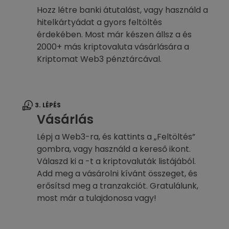
Hozz létre banki átutalást, vagy használd a
hitelkártyádat a gyors feltöltés
érdekében. Most már készen állsz a és
2000+ más kriptovaluta vásárlására a
Kriptomat Web3 pénztárcával.
3. LÉPÉS
Vásárlás
Lépj a Web3-ra, és kattints a „Feltöltés”
gombra, vagy használd a kereső ikont.
Válaszd ki a -t a kriptovaluták listájából.
Add meg a vásárolni kívánt összeget, és
erősítsd meg a tranzakciót. Gratulálunk,
most már a tulajdonosa vagy!