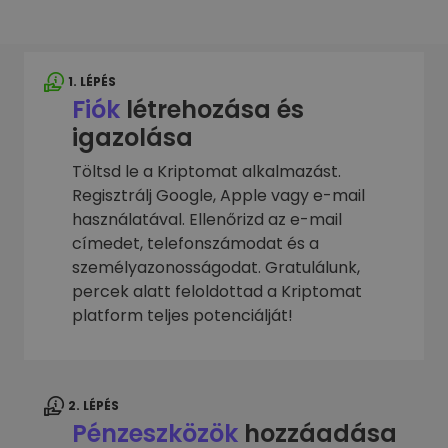
1. LÉPÉS
Fiók
létrehozása és
igazolása
Töltsd le a Kriptomat alkalmazást.
Regisztrálj Google, Apple vagy e-mail
használatával. Ellenőrizd az e-mail
címedet, telefonszámodat és a
személyazonosságodat. Gratulálunk,
percek alatt feloldottad a Kriptomat
platform teljes potenciálját!
2. LÉPÉS
Pénzeszközök
hozzáadása