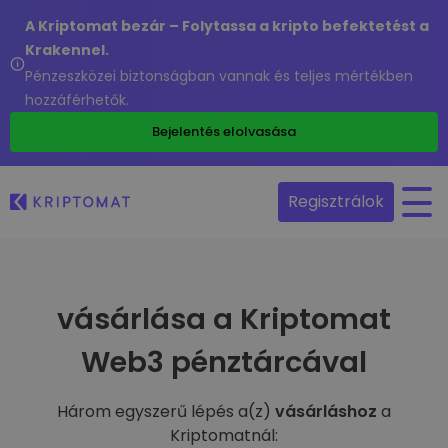
A Kriptomat bezár – Folytassa a kripto befektetést a
Krakennel.
Pénzeszközei biztonságban vannak és teljes mértékben
hozzáférhetők.
Bejelentés elolvasása
Regisztrálok
vásárlása a Kriptomat
Web3 pénztárcával
Három egyszerű lépés a(z)
vásárláshoz
a
Kriptomatnál: