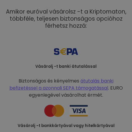
Amikor euróval vásárolsz -t a Kriptomaton,
többféle, teljesen biztonságos opcióhoz
férhetsz hozzá:
Vásárolj -t banki átutalással
Biztonságos és kényelmes
átutalás banki
befizetéssel a
azonnali SEPA támogatással
. EURO
egyenlegével vásárolhat érmét.
Vásárolj -t bankkártyával vagy hitelkártyával