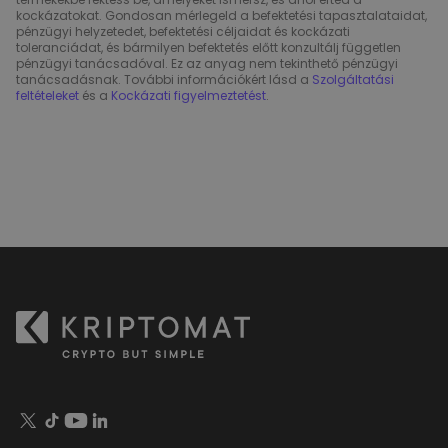
kockázatokat. Gondosan mérlegeld a befektetési tapasztalataidat,
pénzügyi helyzetedet, befektetési céljaidat és kockázati
toleranciádat, és bármilyen befektetés előtt konzultálj független
pénzügyi tanácsadóval. Ez az anyag nem tekinthető pénzügyi
tanácsadásnak. További információkért lásd a
Szolgáltatási
feltételeket
és a
Kockázati figyelmeztetést
.