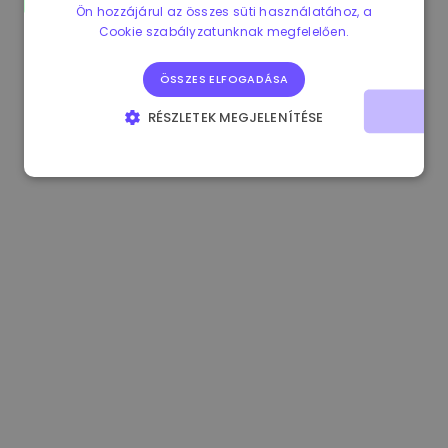
Ön hozzájárul az összes süti használatához, a
1.160000 €
-3.00%
3.2B €
Cookie szabályzatunknak megfelelően.
ÖSSZES ELFOGADÁSA
RÉSZLETEK MEGJELENÍTÉSE
ELENGEDHETETLENÜL SZÜKSÉGES
TELJESÍTMÉNY
CÉLZÁS
FUNKCIONALITÁS