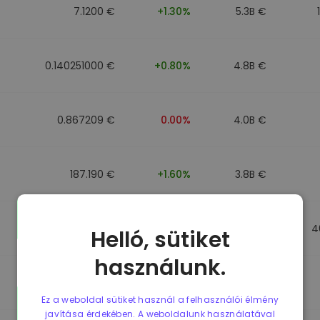
7.1200 €
+1.30%
5.3B €
0.140251000 €
+0.80%
4.8B €
0.867209 €
0.00%
4.0B €
187.190 €
+1.60%
3.8B €
0.867184 €
0.00%
3.5B €
4
Helló, sütiket
használunk.
0.867107 €
0.00%
3.4B €
Ez a weboldal sütiket használ a felhasználói élmény
javítása érdekében. A weboldalunk használatával