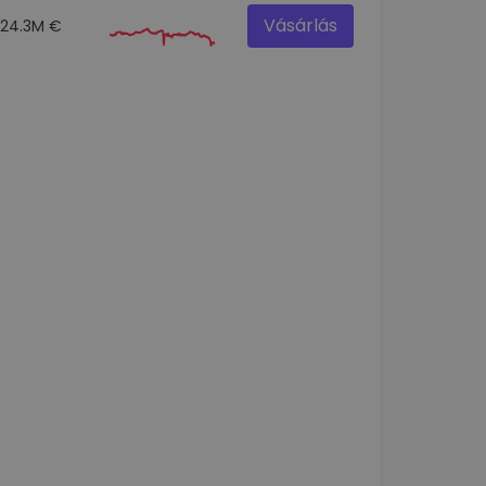
Vásárlás
24.3M €