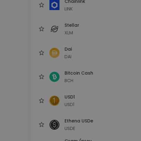
Chainlink
LINK
Stellar
XLM
Dai
DAI
Bitcoin Cash
BCH
USD1
USD1
Ethena USDe
USDE
Gram (prev.