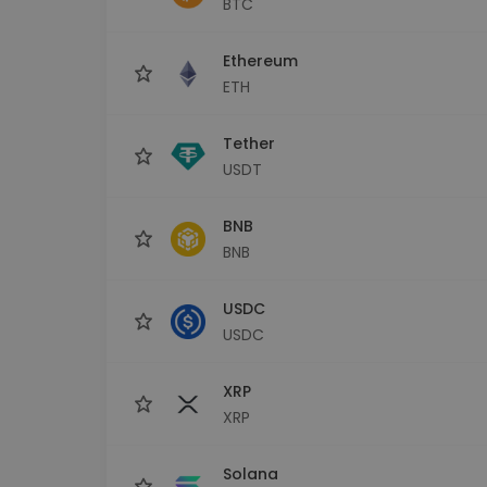
BTC
kriptotárca
Ethereum
ETH
Tether
USDT
BNB
BNB
USDC
USDC
XRP
XRP
Solana