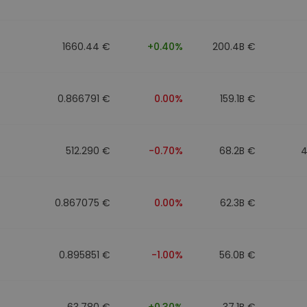
1660.44 €
+0.40%
200.4B €
0.866791 €
0.00%
159.1B €
512.290 €
-0.70%
68.2B €
4
0.867075 €
0.00%
62.3B €
0.895851 €
-1.00%
56.0B €
63.780 €
+0.30%
37.1B €