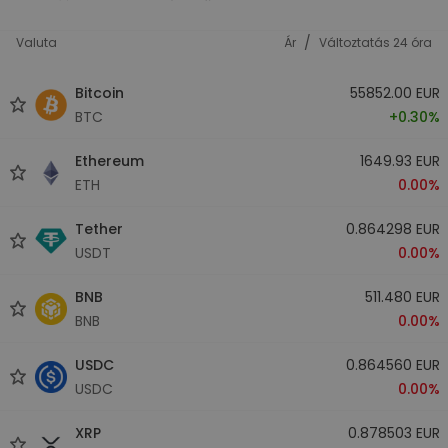
/
Valuta
Ár
Változtatás 24 óra
Bitcoin
55852.00 EUR
BTC
+0.30%
Ethereum
1649.93 EUR
ETH
0.00%
Tether
0.864298 EUR
USDT
0.00%
BNB
511.480 EUR
BNB
0.00%
USDC
0.864560 EUR
USDC
0.00%
XRP
0.878503 EUR