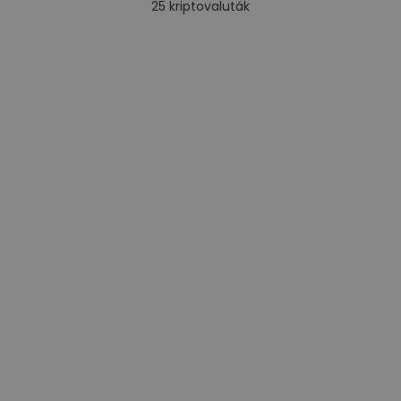
25
kriptovaluták