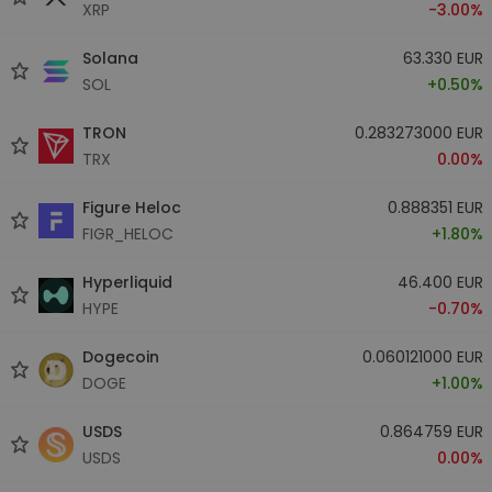
XRP
-3.00%
Solana
63.330 EUR
SOL
+0.50%
TRON
0.283273000 EUR
TRX
0.00%
Figure Heloc
0.888351 EUR
FIGR_HELOC
+1.80%
Hyperliquid
46.400 EUR
HYPE
-0.70%
Dogecoin
0.060121000 EUR
DOGE
+1.00%
USDS
0.864759 EUR
USDS
0.00%