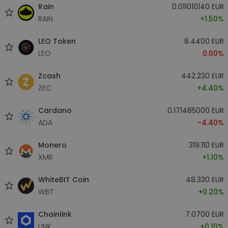
Rain
0.011010140 EUR
RAIN
+1.50%
LEO Token
8.4400 EUR
LEO
0.00%
Zcash
442.230 EUR
ZEC
+4.40%
Cardano
0.171485000 EUR
ADA
-4.40%
Monero
319.110 EUR
XMR
+1.10%
WhiteBIT Coin
48.330 EUR
WBT
+0.20%
Chainlink
7.0700 EUR
LINK
+0.10%