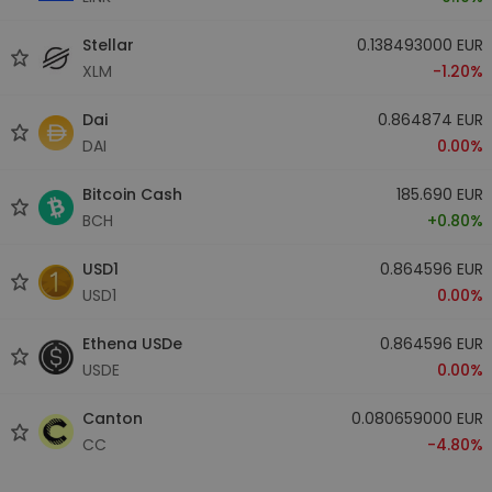
Stellar
0.138493000 EUR
XLM
-1.20%
Dai
0.864874 EUR
DAI
0.00%
Bitcoin Cash
185.690 EUR
BCH
+0.80%
USD1
0.864596 EUR
USD1
0.00%
Ethena USDe
0.864596 EUR
USDE
0.00%
Canton
0.080659000 EUR
CC
-4.80%