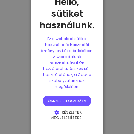
Helló,
sütiket
használunk.
Ez a weboldal sütiket
használ a felhasználói
élmény javítása érdekében.
A weboldalunk
használatával Ön
hozzájárul az összes süti
használatához, a Cookie
szabályzatunknak
megfelelően.
ÖSSZES ELFOGADÁSA
RÉSZLETEK
MEGJELENÍTÉSE
ELENGEDHETETLENÜL
SZÜKSÉGES