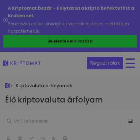
A Kriptomat bezár – Folytassa a kripto befektetést a
Krakennel.
Pénzeszközei biztonságban vannak és teljes mértékben
hozzáférhetők.
Bejelentés elolvasása
Regisztrálok
Kriptovaluta árfolyamok
Élő kriptovaluta árfolyam