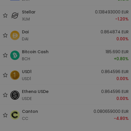
Stellar
0.138493000 EUR
XLM
-1.20%
Dai
0.864874 EUR
DAI
0.00%
Bitcoin Cash
185.690 EUR
BCH
+0.80%
USD1
0.864596 EUR
USD1
0.00%
Ethena USDe
0.864596 EUR
USDE
0.00%
Canton
0.080659000 EUR
CC
-4.80%