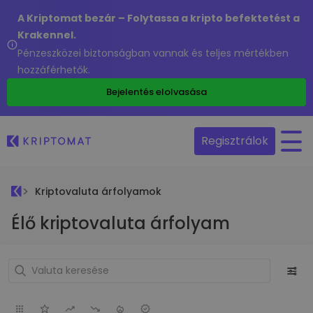
A Kriptomat bezár – Folytassa a kripto befektetést a
Krakennel.
Pénzeszközei biztonságban vannak és teljes mértékben
hozzáférhetők.
Bejelentés elolvasása
Regisztrálok
Kriptovaluta árfolyamok
Élő kriptovaluta árfolyam