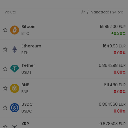
/
Valuta
Ár
Változtatás 24 óra
Bitcoin
55852.00 EUR
BTC
+0.30%
Ethereum
1649.93 EUR
ETH
0.00%
Tether
0.864298 EUR
USDT
0.00%
BNB
511.480 EUR
BNB
0.00%
USDC
0.864560 EUR
USDC
0.00%
XRP
0.878503 EUR