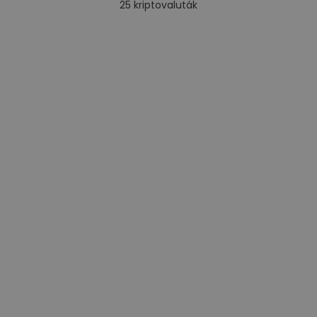
25
kriptovaluták