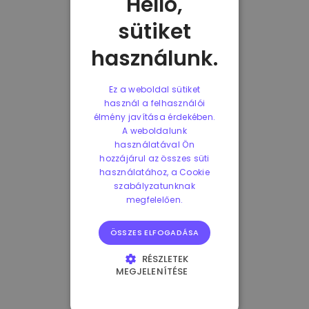
Helló,
sütiket
használunk.
Ez a weboldal sütiket
használ a felhasználói
élmény javítása érdekében.
A weboldalunk
használatával Ön
hozzájárul az összes süti
használatához, a Cookie
szabályzatunknak
megfelelően.
ÖSSZES ELFOGADÁSA
RÉSZLETEK
MEGJELENÍTÉSE
ELENGEDHETETLENÜL
SZÜKSÉGES