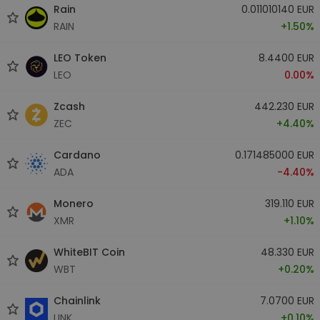
Rain
0.011010140 EUR
RAIN
+1.50%
LEO Token
8.4400 EUR
LEO
0.00%
Zcash
442.230 EUR
ZEC
+4.40%
Cardano
0.171485000 EUR
ADA
-4.40%
Monero
319.110 EUR
XMR
+1.10%
WhiteBIT Coin
48.330 EUR
WBT
+0.20%
Chainlink
7.0700 EUR
LINK
+0.10%