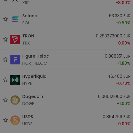
XRP
-3.00%
Solana
63.330 EUR
SOL
+0.50%
TRON
0.283273000 EUR
TRX
0.00%
Figure Heloc
0.888351 EUR
FIGR_HELOC
+1.80%
Hyperliquid
46.400 EUR
HYPE
-0.70%
Dogecoin
0.060121000 EUR
DOGE
+1.00%
USDS
0.864759 EUR
USDS
0.00%