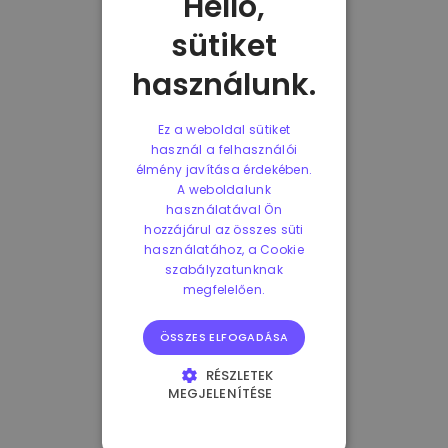
Helló,
sütiket
használunk.
Ez a weboldal sütiket
használ a felhasználói
élmény javítása érdekében.
A weboldalunk
használatával Ön
hozzájárul az összes süti
használatához, a Cookie
szabályzatunknak
megfelelően.
ÖSSZES ELFOGADÁSA
RÉSZLETEK
MEGJELENÍTÉSE
ELENGEDHETETLENÜL
SZÜKSÉGES