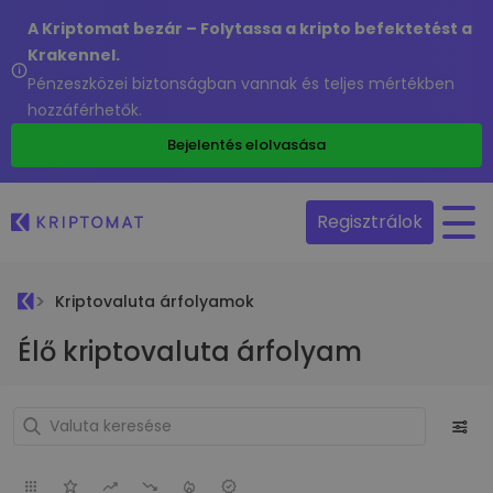
A Kriptomat bezár – Folytassa a kripto befektetést a
Krakennel.
Pénzeszközei biztonságban vannak és teljes mértékben
hozzáférhetők.
Bejelentés elolvasása
Regisztrálok
Kriptovaluta árfolyamok
Élő kriptovaluta árfolyam