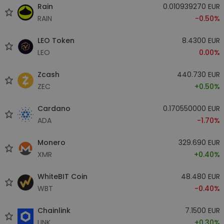
Rain
0.010939270 EUR
RAIN
-0.50%
LEO Token
8.4300 EUR
LEO
0.00%
Zcash
440.730 EUR
ZEC
+0.50%
Cardano
0.170550000 EUR
ADA
-1.70%
Monero
329.690 EUR
XMR
+0.40%
WhiteBIT Coin
48.480 EUR
WBT
-0.40%
Chainlink
7.1500 EUR
LINK
+0.30%