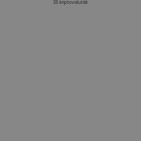
25
kriptovaluták