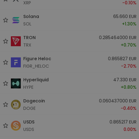
XRP
-0.10%
Solana
65.660 EUR
SOL
+1.30%
TRON
0.285464000 EUR
TRX
+0.70%
Figure Heloc
0.865827 EUR
FIGR_HELOC
-2.70%
Hyperliquid
47.330 EUR
HYPE
+0.80%
Dogecoin
0.060437000 EUR
DOGE
-0.40%
USDS
0.865217 EUR
USDS
0.00%