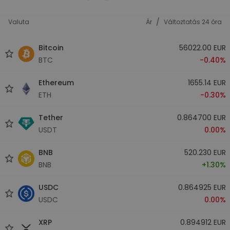
/
Valuta
Ár
Változtatás 24 óra
Bitcoin
56022.00 EUR
BTC
-0.40%
Ethereum
1655.14 EUR
ETH
-0.30%
Tether
0.864700 EUR
USDT
0.00%
BNB
520.230 EUR
BNB
+1.30%
USDC
0.864925 EUR
USDC
0.00%
XRP
0.894912 EUR