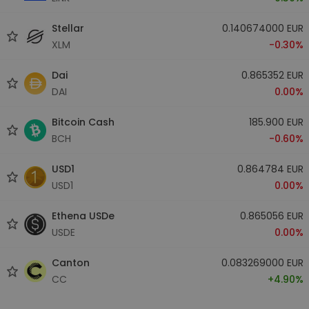
Stellar
0.140674000 EUR
XLM
-0.30%
Dai
0.865352 EUR
DAI
0.00%
Bitcoin Cash
185.900 EUR
BCH
-0.60%
USD1
0.864784 EUR
USD1
0.00%
Ethena USDe
0.865056 EUR
USDE
0.00%
Canton
0.083269000 EUR
CC
+4.90%