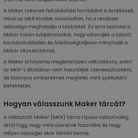
A Maker tokenek feltőkésítési forrásként is értékesek,
mivel az MKR kínálat növekedhet, ha a rendszer
adóssága meghaladja a többletet. Ez arra ösztönzi a
Maker token tulajdonosokat, hogy elkerüljék a túlzott
kockázatvállalást és felelősségteljesen irányítsák a
Maker ökoszisztémát.
A Maker árfolyama meglehetősen változékony, ezért
az MKR-t általában nem használják csereeszközként,
de bizonyos embereknek megfelel, mint spekulatív
befektetés.
Hogyan válasszunk Maker tárcát?
A választott Maker (MKR) tárca típusa valószínűleg
attól függ, hogy mire szeretné használni, és hogy
milyen összeget akar tárolni benne.