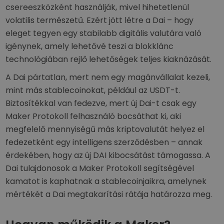
csereeszközként használják, mivel hihetetlenül
volatilis természetű. Ezért jött létre a Dai – hogy
eleget tegyen egy stabilabb digitális valutára való
igénynek, amely lehetővé teszi a blokklánc
technológiában rejlő lehetőségek teljes kiaknázását.
A Dai pártatlan, mert nem egy magánvállalat kezeli,
mint más stablecoinokat, például az USDT-t.
Biztosítékkal van fedezve, mert új Dai-t csak egy
Maker Protokoll felhasználó bocsáthat ki, aki
megfelelő mennyiségű más kriptovalutát helyez el
fedezetként egy intelligens szerződésben – annak
érdekében, hogy az új DAI kibocsátást támogassa. A
Dai tulajdonosok a Maker Protokoll segítségével
kamatot is kaphatnak a stablecoinjaikra, amelynek
mértékét a Dai megtakarítási rátája határozza meg.