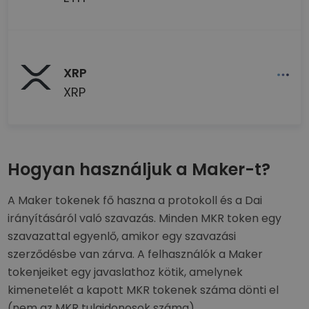
XRP
XRP
Hogyan használjuk a Maker-t?
A Maker tokenek fő haszna a protokoll és a Dai
irányításáról való szavazás. Minden MKR token egy
szavazattal egyenlő, amikor egy szavazási
szerződésbe van zárva. A felhasználók a Maker
tokenjeiket egy javaslathoz kötik, amelynek
kimenetelét a kapott MKR tokenek száma dönti el
(nem az MKR tulajdonosok száma).