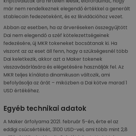
kriptovaluták ára hirtelen leesik, előfordulhat, hogy
már nem rendelkeznek elegendő értékkel a generált
stablecoin fedezeteként, és ez likvidációhoz vezet.
Abban az esetben, ha az árveréseken összegyűjtött
Dai nem elegendő a széf kötelezettségeinek
fedezésére, új MKR tokeneket bocsátanak ki. Ha
viszont az az eset áll fenn, hogy a szükségesnél több
Dai keletkezik, akkor azt a Maker tokenek
visszavásárlására és elégetésére használják fel. Az
MKR teljes kínálata dinamikusan változik, ami
befolyásolja az árát – miközben a Dai kötve marad 1
USD értékéhez.
Egyéb technikai adatok
A Maker árfolyama 2021. február 5-én, érte el az
eddigi csúcsértékét, 3100 USD-vel, ami több mint 2,8