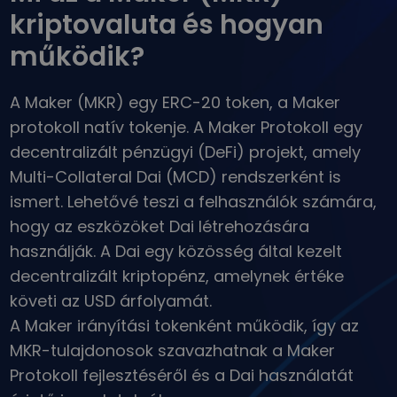
Mi lenne akkor, ha 100 € értékben vásároltam volna…
kriptovaluta és hogyan
...ma ennyit érne
Intelligens portfóliók
működik?
A kriptovalutákba való befektetés okos módja
Kriptomat pénztárca
A Maker (MKR) egy ERC-20 token, a Maker
Egy biztonságos és egyszerű kriptotárca
protokoll natív tokenje. A Maker Protokoll egy
Kriptovaluta bevétel
decentralizált pénzügyi (DeFi) projekt, amely
Kapj jutalmakat a kriptod után
Multi-Collateral Dai (MCD) rendszerként is
Trezor
ismert. Lehetővé teszi a felhasználók számára,
Takaríts meg kriptot a jövődért
hogy az eszközöket Dai létrehozására
Ismétlődő vásárlás
használják. A Dai egy közösség által kezelt
Rendszeresen ütemezett befektetések (DCA)
decentralizált kriptopénz, amelynek értéke
követi az USD árfolyamát.
Árriasztások
Kedvenc tokenjeid valós idejű árfrissítései
A Maker irányítási tokenként működik, így az
MKR-tulajdonosok szavazhatnak a Maker
Eszközök felfedezése
Fedezz fel befektetési lehetőségeket
Protokoll fejlesztéséről és a Dai használatát