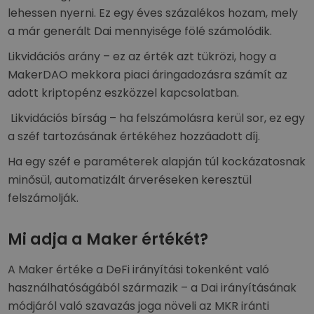
lehessen nyerni. Ez egy éves százalékos hozam, mely
a már generált Dai mennyisége fölé számolódik.
Likvidációs arány – ez az érték azt tükrözi, hogy a
MakerDAO mekkora piaci áringadozásra számít az
adott kriptopénz eszközzel kapcsolatban.
Likvidációs bírság – ha felszámolásra kerül sor, ez egy
a széf tartozásának értékéhez hozzáadott díj.
Ha egy széf e paraméterek alapján túl kockázatosnak
minősül, automatizált árveréseken keresztül
felszámolják.
Mi adja a Maker értékét?
A Maker értéke a DeFi irányítási tokenként való
használhatóságából származik – a Dai irányításának
módjáról való szavazás joga növeli az MKR iránti