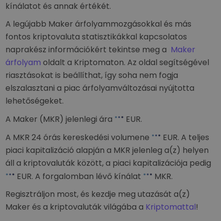
kínálatot és annak értékét.
A legújabb Maker árfolyammozgásokkal és más
fontos kriptovaluta statisztikákkal kapcsolatos
naprakész információkért tekintse meg a
Maker
árfolyam
oldalt a Kriptomaton. Az oldal segítségével
riasztásokat is beállíthat, így soha nem fogja
elszalasztani a piac árfolyamváltozásai nyújtotta
lehetőségeket.
A Maker (MKR) jelenlegi ára
EUR
.
A MKR 24 órás kereskedési volumene
EUR
. A teljes
piaci kapitalizáció alapján a MKR jelenleg a(z)
helyen
áll a kriptovaluták között, a piaci kapitalizációja pedig
EUR
. A forgalomban lévő kínálat
MKR.
Regisztráljon most, és kezdje meg utazását a(z)
Maker és a kriptovaluták világába a
Kriptomattal
!