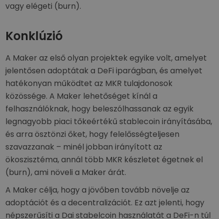
vagy elégeti (burn).
Konklúzió
A Maker az első olyan projektek egyike volt, amelyet
jelentősen adoptátak a DeFi iparágban, és amelyet
hatékonyan működtet az MKR tulajdonosok
közössége. A Maker lehetőséget kínál a
felhasználóknak, hogy beleszólhassanak az egyik
legnagyobb piaci tőkeértékű stablecoin irányításába,
és arra ösztönzi őket, hogy felelősségteljesen
szavazzanak – minél jobban irányított az
ökoszisztéma, annál több MKR készletet égetnek el
(burn), ami növeli a Maker árát.
A Maker célja, hogy a jövőben tovább növelje az
adoptációt és a decentralizációt. Ez azt jelenti, hogy
népszerűsíti a Dai stabelcoin használatát a DeFi-n túl