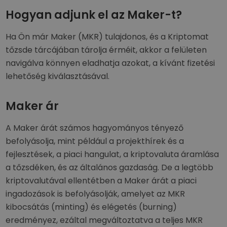
Hogyan adjunk el az Maker-t?
Ha Ön már Maker (MKR) tulajdonos, és a Kriptomat
tőzsde tárcájában tárolja érméit, akkor a felületen
navigálva könnyen eladhatja azokat, a kívánt fizetési
lehetőség kiválasztásával.
Maker ár
A Maker árát számos hagyományos tényező
befolyásolja, mint például a projekthírek és a
fejlesztések, a piaci hangulat, a kriptovaluta áramlása
a tőzsdéken, és az általános gazdaság. De a legtöbb
kriptovalutával ellentétben a Maker árát a piaci
ingadozások is befolyásolják, amelyet az MKR
kibocsátás (minting) és elégetés (burning)
eredményez, ezáltal megváltoztatva a teljes MKR