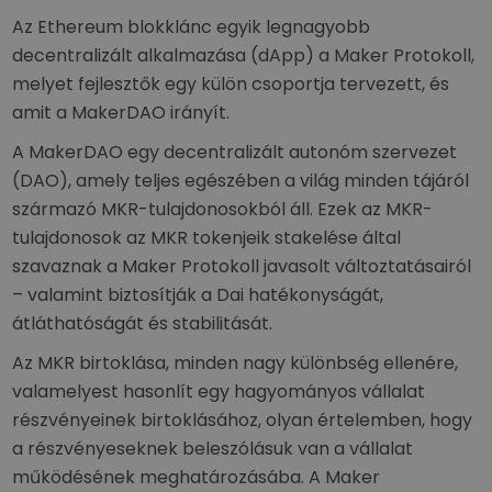
Az Ethereum blokklánc egyik legnagyobb
decentralizált alkalmazása (dApp) a Maker Protokoll,
melyet fejlesztők egy külön csoportja tervezett, és
amit a MakerDAO irányít.
A MakerDAO egy decentralizált autonóm szervezet
(DAO), amely teljes egészében a világ minden tájáról
származó MKR-tulajdonosokból áll. Ezek az MKR-
tulajdonosok az MKR tokenjeik stakelése által
szavaznak a Maker Protokoll javasolt változtatásairól
– valamint biztosítják a Dai hatékonyságát,
átláthatóságát és stabilitását.
Az MKR birtoklása, minden nagy különbség ellenére,
valamelyest hasonlít egy hagyományos vállalat
részvényeinek birtoklásához, olyan értelemben, hogy
a részvényeseknek beleszólásuk van a vállalat
működésének meghatározásába. A Maker