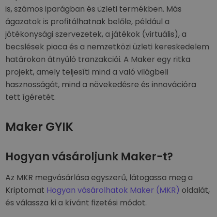
is, számos iparágban és üzleti termékben. Más
ágazatok is profitálhatnak belőle, például a
jótékonysági szervezetek, a játékok (virtuális), a
becslések piaca és a nemzetközi üzleti kereskedelem
határokon átnyúló tranzakciói. A Maker egy ritka
projekt, amely teljesíti mind a való világbeli
hasznosságát, mind a növekedésre és innovációra
tett ígéretét.
Maker GYIK
Hogyan vásároljunk Maker-t?
Az MKR megvásárlása egyszerű, látogassa meg a
Kriptomat
Hogyan vásárolhatok Maker (MKR)
oldalát,
és válassza ki a kívánt fizetési módot.