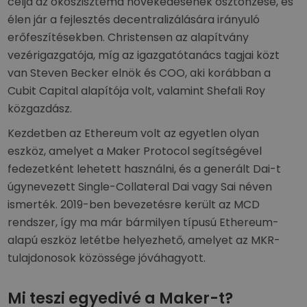
célja az ökoszisztéma növekedésének ösztönzése, és
élen jár a fejlesztés decentralizálására irányuló
erőfeszítésekben. Christensen az alapítvány
vezérigazgatója, míg az igazgatótanács tagjai közt
van Steven Becker elnök és COO, aki korábban a
Cubit Capital alapítója volt, valamint Shefali Roy
közgazdász.
Kezdetben az Ethereum volt az egyetlen olyan
eszköz, amelyet a Maker Protocol segítségével
fedezetként lehetett használni, és a generált Dai-t
úgynevezett Single-Collateral Dai vagy Sai néven
ismerték. 2019-ben bevezetésre került az MCD
rendszer, így ma már bármilyen típusú Ethereum-
alapú eszköz letétbe helyezhető, amelyet az MKR-
tulajdonosok közössége jóváhagyott.
Mi teszi egyedivé a Maker-t?