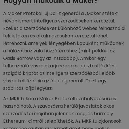
Hogyan működik a Maker?
A Maker Protokoll új Dai-t generál a „Maker széfek”
néven ismert intelligens szerződéseken keresztül.
Ezeket a szerződéseket különböző webes felhasználói
felületeken és alkalmazásokon keresztül lehet
létrehozni, amelyek lényegében kapuként működnek
a hálózathoz való hozzáféréshez (mint például az
Oasis Borrow vagy az Instadapp). Amikor egy
felhasználó vissza akarja szerezni a biztosítékként
szolgáló kriptót az intelligens szerződésből, előbb
vissza kell fizetnie az általa generált Dai-t egy
stabilitási díjjal együtt.
Az MKR token a Maker Protokoll szabályozására is
használható. A szavazásra kerülő javaslatok okos
szerződés formájában jelennek meg, és bármely
Ethereum-címről telepíthetők. Az MKR tulajdonosok
közössége ezután szavazhat arról, hogy melyik