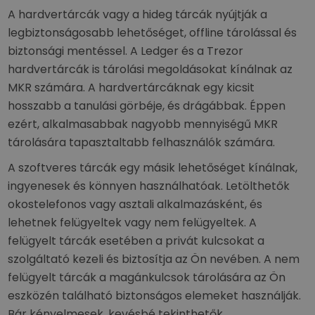
A hardvertárcák vagy a hideg tárcák nyújtják a
legbiztonságosabb lehetőséget, offline tárolással és
biztonsági mentéssel. A Ledger és a Trezor
hardvertárcák is tárolási megoldásokat kínálnak az
MKR számára. A hardvertárcáknak egy kicsit
hosszabb a tanulási görbéje, és drágábbak. Éppen
ezért, alkalmasabbak nagyobb mennyiségű MKR
tárolására tapasztaltabb felhasználók számára.
A szoftveres tárcák egy másik lehetőséget kínálnak,
ingyenesek és könnyen használhatóak. Letölthetők
okostelefonos vagy asztali alkalmazásként, és
lehetnek felügyeltek vagy nem felügyeltek. A
felügyelt tárcák esetében a privát kulcsokat a
szolgáltató kezeli és biztosítja az Ön nevében. A nem
felügyelt tárcák a magánkulcsok tárolására az Ön
eszközén található biztonságos elemeket használják.
Bár kényelmesek, kevésbé tekinthetők