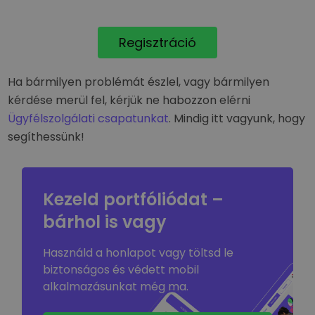
Regisztráció
Ha bármilyen problémát észlel, vagy bármilyen
kérdése merül fel, kérjük ne habozzon elérni
Ügyfélszolgálati csapatunkat
. Mindig itt vagyunk, hogy
segíthessünk!
Kezeld portfóliódat –
bárhol is vagy
Használd a honlapot vagy töltsd le
biztonságos és védett mobil
alkalmazásunkat még ma.