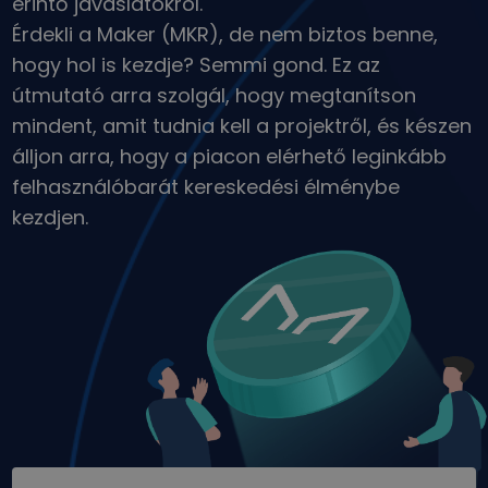
érintő javaslatokról.
Portfólióelemzés
Érdekli a Maker (MKR), de nem biztos benne,
Intelligens betekintés az optimális teljesítmény érdekében
hogy hol is kezdje? Semmi gond. Ez az
útmutató arra szolgál, hogy megtanítson
mindent, amit tudnia kell a projektről, és készen
álljon arra, hogy a piacon elérhető leginkább
felhasználóbarát kereskedési élménybe
kezdjen.