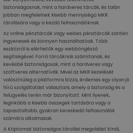
biztonságosnak, mint a hardveres tárcák, és talán
jobban megfelelnek kisebb mennyiségű MKR
tárolására vagy a kezdő felhasználóknak.
Az online pénztárcák vagy webes pénztárcák szintén
ingyenesek és könnyen használhatóak. Több
eszközről is elérhetők egy webböngésző
segítségével. Forró tárcáknak számítanak, és
kevésbé biztonságosak, mint a hardveres vagy
szoftveres alternatívák. Mivel az MKR kezelését
valószínűleg a platformra bízza, érdemes egy olyan jó
hírű szolgáltatást választani, amely a biztonság és a
felügyelés terén már bizonyított. Mint ilyenek,
leginkább a kisebb összegek tartására vagy a
tapasztaltabb, gyakran kereskedő felhasználók
számára alkalmasak.
A Kriptomat biztonságos tárolási megoldást kínál,