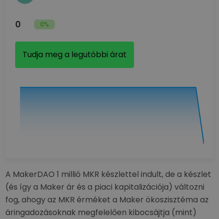
0
0%
Tudja meg a legutóbbi árat
A MakerDAO 1 millió MKR készlettel indult, de a készlet
(és így a Maker ár és a piaci kapitalizációja) változni
fog, ahogy az MKR érméket a Maker ökoszisztéma az
áringadozásoknak megfelelően kibocsájtja (mint)