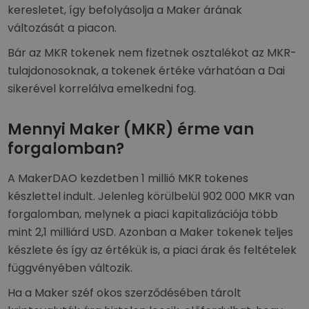
keresletet, így befolyásolja a Maker árának
változását a piacon.
Bár az MKR tokenek nem fizetnek osztalékot az MKR-
tulajdonosoknak, a tokenek értéke várhatóan a Dai
sikerével korrelálva emelkedni fog.
Mennyi Maker (MKR) érme van
forgalomban?
A MakerDAO kezdetben 1 millió MKR tokenes
készlettel indult. Jelenleg körülbelül 902 000 MKR van
forgalomban, melynek a piaci kapitalizációja több
mint 2,1 milliárd USD. Azonban a Maker tokenek teljes
készlete és így az értékük is, a piaci árak és feltételek
függvényében változik.
Ha a Maker széf okos szerződésében tárolt