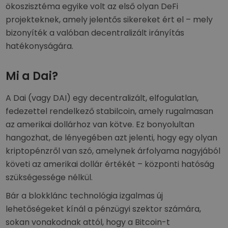
ökoszisztéma egyike volt az első olyan DeFi
projekteknek, amely jelentős sikereket ért el – mely
bizonyíték a valóban decentralizált irányítás
hatékonyságára.
Mi a Dai?
A Dai (vagy DAI) egy decentralizált, elfogulatlan,
fedezettel rendelkező stabilcoin, amely rugalmasan
az amerikai dollárhoz van kötve. Ez bonyolultan
hangozhat, de lényegében azt jelenti, hogy egy olyan
kriptopénzről van szó, amelynek árfolyama nagyjából
követi az amerikai dollár értékét – központi hatóság
szükségessége nélkül.
Bár a blokklánc technológia izgalmas új
lehetőségeket kínál a pénzügyi szektor számára,
sokan vonakodnak attól, hogy a Bitcoin-t