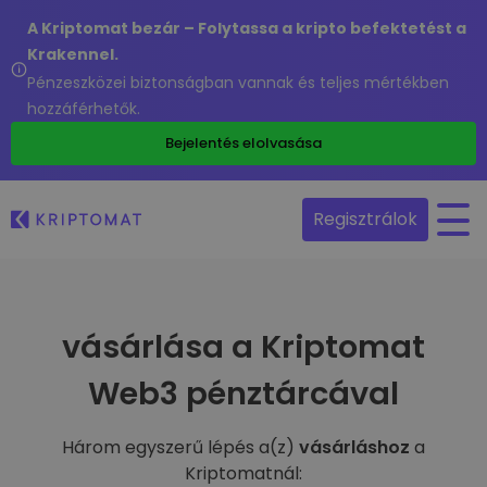
A Kriptomat bezár – Folytassa a kripto befektetést a
Krakennel.
Pénzeszközei biztonságban vannak és teljes mértékben
hozzáférhetők.
Bejelentés elolvasása
Regisztrálok
vásárlása a Kriptomat
Web3 pénztárcával
Három egyszerű lépés a(z)
vásárláshoz
a
Kriptomatnál: