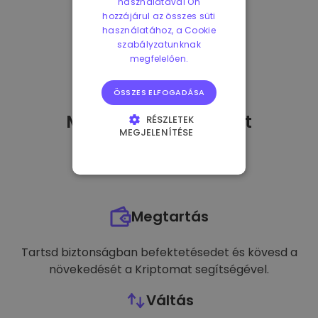
használatával Ön
hozzájárul az összes süti
használatához, a Cookie
szabályzatunknak
megfelelően.
ÖSSZES ELFOGADÁSA
Mit tehetek
miután
-t
RÉSZLETEK
MEGJELENÍTÉSE
vásároltam?
ELENGEDHETETLENÜL
SZÜKSÉGES
TELJESÍTMÉNY
Megtartás
CÉLZÁS
FUNKCIONALITÁS
Tartsd biztonságban befektetésedet és kövesd a
növekedését a Kriptomat segítségével.
Váltás