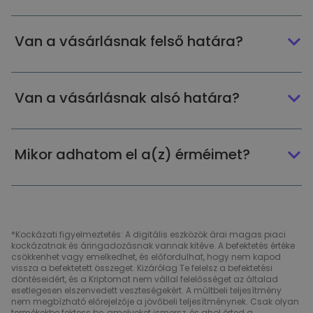
Van a vásárlásnak felső határa?
Van a vásárlásnak alsó határa?
Mikor adhatom el a(z) érméimet?
*Kockázati figyelmeztetés: A digitális eszközök árai magas piaci
kockázatnak és áringadozásnak vannak kitéve. A befektetés értéke
csökkenhet vagy emelkedhet, és előfordulhat, hogy nem kapod
vissza a befektetett összeget. Kizárólag Te felelsz a befektetési
döntéseidért, és a Kriptomat nem vállal felelősséget az általad
esetlegesen elszenvedett veszteségekért. A múltbeli teljesítmény
nem megbízható előrejelzője a jövőbeli teljesítménynek. Csak olyan
termékekbe fektess be, amelyeket ismersz, és ahol érted a