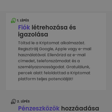
1. LÉPÉS
Fiók
létrehozása és
igazolása
Töltsd le a Kriptomat alkalmazást.
Regisztrálj Google, Apple vagy e-mail
használatával. Ellenőrizd az e-mail
címedet, telefonszámodat és a
személyazonosságodat. Gratulálunk,
percek alatt feloldottad a Kriptomat
platform teljes potenciálját!
2. LÉPÉS
Pénzeszközök
hozzáadása