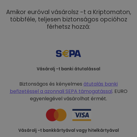
Amikor euróval vásárolsz -t a Kriptomaton,
többféle, teljesen biztonságos opcióhoz
férhetsz hozzá:
Vásárolj -t banki átutalással
Biztonságos és kényelmes
átutalás banki
befizetéssel a
azonnali SEPA támogatással
. EURO
egyenlegével vásárolhat érmét.
Vásárolj -t bankkártyával vagy hitelkártyával