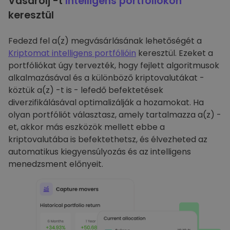
Vásárolj -t
Intelligens portfóliókon
keresztül
Fedezd fel a(z) megvásárlásának lehetőségét a
Kriptomat intelligens portfólióin
keresztül. Ezeket a
portfóliókat úgy tervezték, hogy fejlett algoritmusok
alkalmazásával és a különböző kriptovalutákat -
köztük a(z) -t is - lefedő befektetések
diverzifikálásával optimalizálják a hozamokat. Ha
olyan portfóliót választasz, amely tartalmazza a(z) -
et, akkor más eszközök mellett ebbe a
kriptovalutába is befektethetsz, és élvezheted az
automatikus kiegyensúlyozás és az intelligens
menedzsment előnyeit.