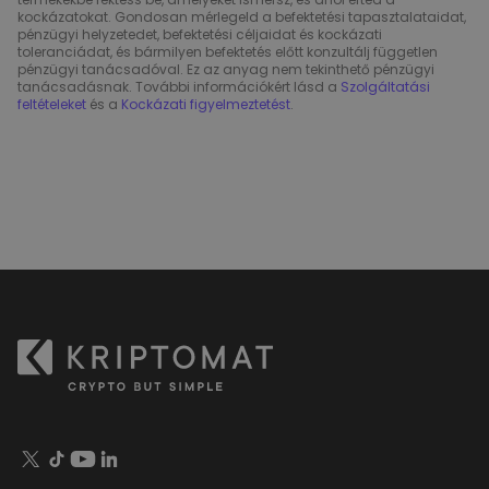
kockázatokat. Gondosan mérlegeld a befektetési tapasztalataidat,
pénzügyi helyzetedet, befektetési céljaidat és kockázati
toleranciádat, és bármilyen befektetés előtt konzultálj független
pénzügyi tanácsadóval. Ez az anyag nem tekinthető pénzügyi
tanácsadásnak. További információkért lásd a
Szolgáltatási
feltételeket
és a
Kockázati figyelmeztetést
.