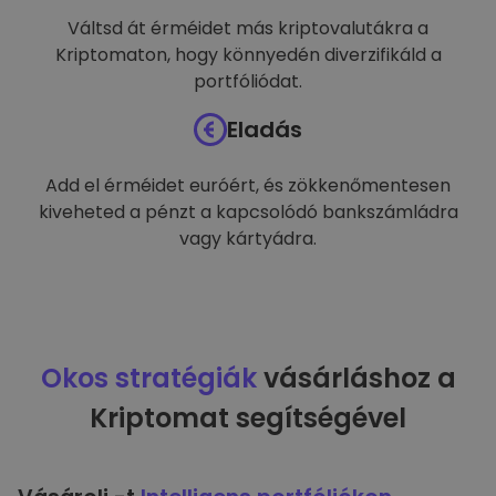
Váltsd át érméidet más kriptovalutákra a
Kriptomaton, hogy könnyedén diverzifikáld a
portfóliódat.
Eladás
Add el érméidet euróért, és zökkenőmentesen
kiveheted a pénzt a kapcsolódó bankszámládra
vagy kártyádra.
Okos stratégiák
vásárláshoz a
Kriptomat segítségével