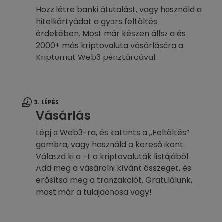
Hozz létre banki átutalást, vagy használd a
hitelkártyádat a gyors feltöltés
érdekében. Most már készen állsz a és
2000+ más kriptovaluta vásárlására a
Kriptomat Web3 pénztárcával.
3. LÉPÉS
Vásárlás
Lépj a Web3-ra, és kattints a „Feltöltés”
gombra, vagy használd a kereső ikont.
Válaszd ki a -t a kriptovaluták listájából.
Add meg a vásárolni kívánt összeget, és
erősítsd meg a tranzakciót. Gratulálunk,
most már a tulajdonosa vagy!