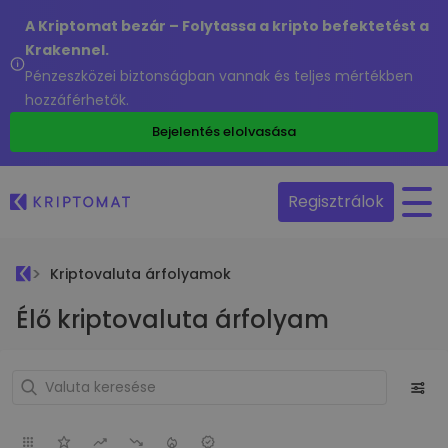
A Kriptomat bezár – Folytassa a kripto befektetést a
Krakennel.
Pénzeszközei biztonságban vannak és teljes mértékben
hozzáférhetők.
Bejelentés elolvasása
Regisztrálok
Kriptovaluta árfolyamok
Élő kriptovaluta árfolyam