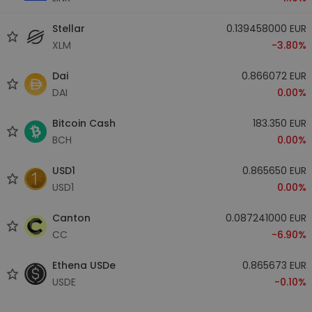
Stellar
0.139458000 EUR
XLM
-3.80%
Dai
0.866072 EUR
DAI
0.00%
Bitcoin Cash
183.350 EUR
BCH
0.00%
USD1
0.865650 EUR
USD1
0.00%
Canton
0.087241000 EUR
CC
-6.90%
Ethena USDe
0.865673 EUR
USDE
-0.10%