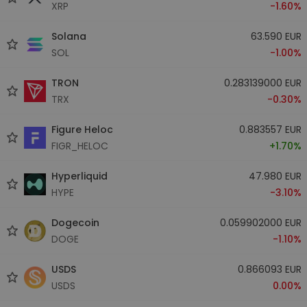
XRP
-1.60%
Solana
63.590 EUR
SOL
-1.00%
TRON
0.283139000 EUR
TRX
-0.30%
Figure Heloc
0.883557 EUR
FIGR_HELOC
+1.70%
Hyperliquid
47.980 EUR
HYPE
-3.10%
Dogecoin
0.059902000 EUR
DOGE
-1.10%
USDS
0.866093 EUR
USDS
0.00%