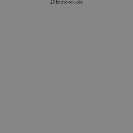
25
kriptovaluták