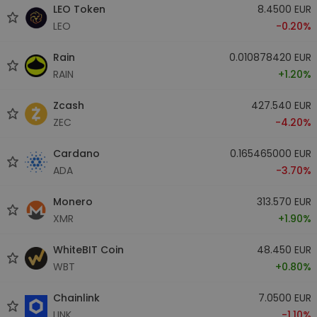
LEO Token
8.4500 EUR
LEO
-0.20%
Rain
0.010878420 EUR
RAIN
+1.20%
Zcash
427.540 EUR
ZEC
-4.20%
Cardano
0.165465000 EUR
ADA
-3.70%
Monero
313.570 EUR
XMR
+1.90%
WhiteBIT Coin
48.450 EUR
WBT
+0.80%
Chainlink
7.0500 EUR
LINK
-1.10%