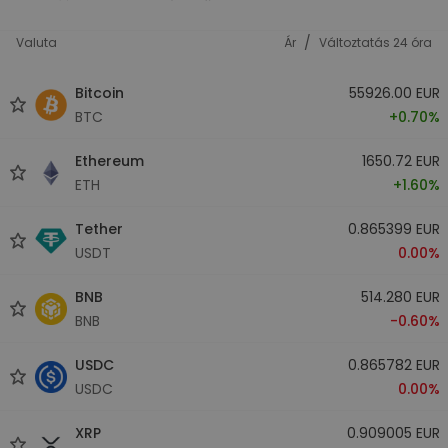
/
Valuta
Ár
Változtatás 24 óra
Bitcoin
55926.00 EUR
BTC
+0.70%
Ethereum
1650.72 EUR
ETH
+1.60%
Tether
0.865399 EUR
USDT
0.00%
BNB
514.280 EUR
BNB
-0.60%
USDC
0.865782 EUR
USDC
0.00%
XRP
0.909005 EUR