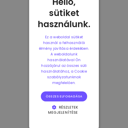
Helló,
sütiket
használunk.
Ez a weboldal sütiket
használ a felhasználói
élmény javítása érdekében.
A weboldalunk
használatával Ön
hozzájárul az összes süti
használatához, a Cookie
szabályzatunknak
megfelelően.
ÖSSZES ELFOGADÁSA
RÉSZLETEK
MEGJELENÍTÉSE
ELENGEDHETETLENÜL
SZÜKSÉGES