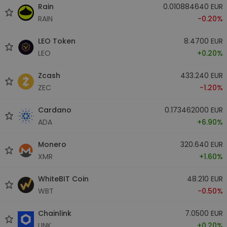
Rain
0.010884640 EUR
RAIN
-0.20%
LEO Token
8.4700 EUR
LEO
+0.20%
Zcash
433.240 EUR
ZEC
-1.20%
Cardano
0.173462000 EUR
ADA
+6.90%
Monero
320.640 EUR
XMR
+1.60%
WhiteBIT Coin
48.210 EUR
WBT
-0.50%
Chainlink
7.0500 EUR
LINK
+0.20%