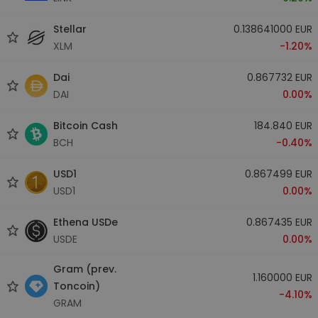
Stellar
0.138641000 EUR
XLM
-1.20%
Dai
0.867732 EUR
DAI
0.00%
Bitcoin Cash
184.840 EUR
BCH
-0.40%
USD1
0.867499 EUR
USD1
0.00%
Ethena USDe
0.867435 EUR
USDE
0.00%
Gram (prev.
1.160000 EUR
Toncoin)
-4.10%
GRAM