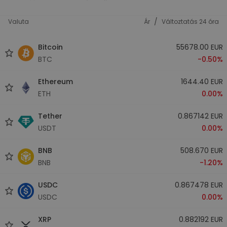
/
Valuta
Ár
Változtatás 24 óra
Bitcoin
55678.00 EUR
BTC
-0.50%
Ethereum
1644.40 EUR
ETH
0.00%
Tether
0.867142 EUR
USDT
0.00%
BNB
508.670 EUR
BNB
-1.20%
USDC
0.867478 EUR
USDC
0.00%
XRP
0.882192 EUR