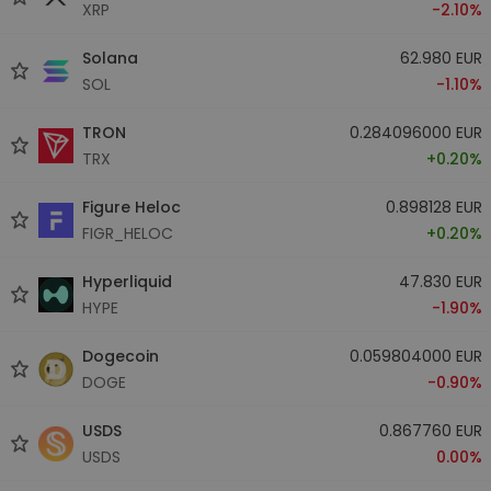
XRP
-2.10%
Solana
62.980 EUR
SOL
-1.10%
TRON
0.284096000 EUR
TRX
+0.20%
Figure Heloc
0.898128 EUR
FIGR_HELOC
+0.20%
Hyperliquid
47.830 EUR
HYPE
-1.90%
Dogecoin
0.059804000 EUR
DOGE
-0.90%
USDS
0.867760 EUR
USDS
0.00%