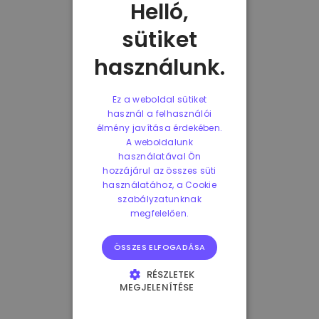
Helló,
sütiket
használunk.
Ez a weboldal sütiket
használ a felhasználói
élmény javítása érdekében.
A weboldalunk
használatával Ön
hozzájárul az összes süti
használatához, a Cookie
szabályzatunknak
megfelelően.
ÖSSZES ELFOGADÁSA
RÉSZLETEK
MEGJELENÍTÉSE
ELENGEDHETETLENÜL