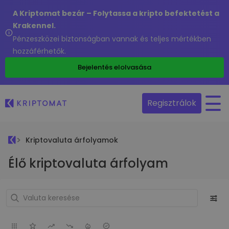
A Kriptomat bezár – Folytassa a kripto befektetést a
Krakennel.
Pénzeszközei biztonságban vannak és teljes mértékben
hozzáférhetők.
Bejelentés elolvasása
Regisztrálok
Kriptovaluta árfolyamok
Élő kriptovaluta árfolyam