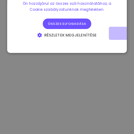
Ön hozzájárul az összes süti használatához, a
0.083269000 €
+4.90%
3.3B €
Cookie szabályzatunknak megfelelően.
ÖSSZES ELFOGADÁSA
RÉSZLETEK MEGJELENÍTÉSE
ELENGEDHETETLENÜL SZÜKSÉGES
TELJESÍTMÉNY
CÉLZÁS
FUNKCIONALITÁS