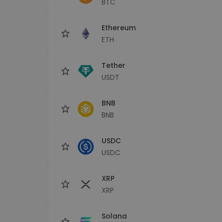
BTC
kriptotárca
Ethereum
ETH
Tether
USDT
BNB
BNB
USDC
USDC
XRP
XRP
Solana