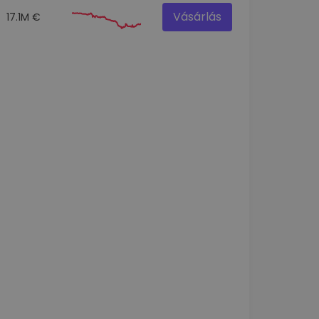
Vásárlás
17.1M €