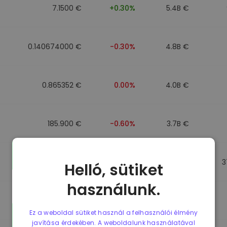
7.1500 €
+0.30%
5.4B €
0.140674000 €
-0.30%
4.8B €
0.865352 €
0.00%
4.0B €
185.900 €
-0.60%
3.7B €
0.864784 €
0.00%
3.5B €
3
Helló, sütiket
használunk.
0.865056 €
0.00%
3.4B €
Ez a weboldal sütiket használ a felhasználói élmény
javítása érdekében. A weboldalunk használatával