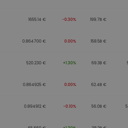
1655.14 €
-0.30%
199.7B €
0.864700 €
0.00%
158.5B €
520.230 €
+1.30%
69.3B €
0.864925 €
0.00%
62.4B €
0.894912 €
-0.10%
56.0B €
5
65.660 €
+1.30%
38.2B €