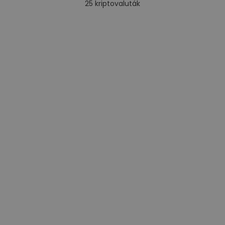
25
kriptovaluták