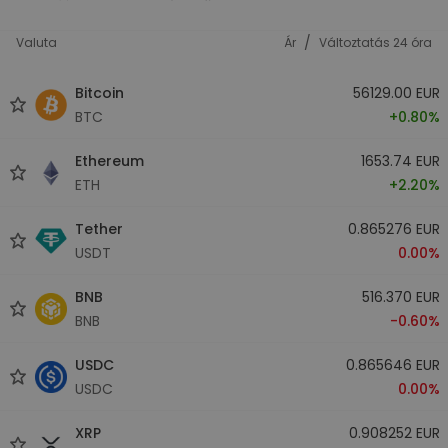
/
Valuta
Ár
Változtatás 24 óra
Bitcoin
56129.00 EUR
BTC
+0.80%
Ethereum
1653.74 EUR
ETH
+2.20%
Tether
0.865276 EUR
USDT
0.00%
BNB
516.370 EUR
BNB
-0.60%
USDC
0.865646 EUR
USDC
0.00%
XRP
0.908252 EUR