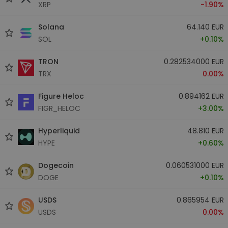
XRP
-1.90%
Solana
64.140 EUR
SOL
+0.10%
TRON
0.282534000 EUR
TRX
0.00%
Figure Heloc
0.894162 EUR
FIGR_HELOC
+3.00%
Hyperliquid
48.810 EUR
HYPE
+0.60%
Dogecoin
0.060531000 EUR
DOGE
+0.10%
USDS
0.865954 EUR
USDS
0.00%