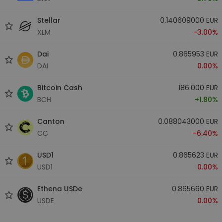
Stellar
0.140609000 EUR
XLM
-3.00%
Dai
0.865953 EUR
DAI
0.00%
Bitcoin Cash
186.000 EUR
BCH
+1.80%
Canton
0.088043000 EUR
CC
-6.40%
USD1
0.865623 EUR
USD1
0.00%
Ethena USDe
0.865660 EUR
USDE
0.00%