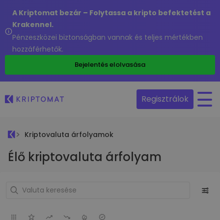
A Kriptomat bezár – Folytassa a kripto befektetést a
Krakennel.
Pénzeszközei biztonságban vannak és teljes mértékben
hozzáférhetők.
Bejelentés elolvasása
Regisztrálok
Kriptovaluta árfolyamok
Élő kriptovaluta árfolyam