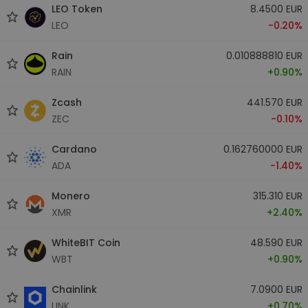
LEO Token
8.4500 EUR
LEO
-0.20%
Rain
0.010888810 EUR
RAIN
+0.90%
Zcash
441.570 EUR
ZEC
-0.10%
Cardano
0.162760000 EUR
ADA
-1.40%
Monero
315.310 EUR
XMR
+2.40%
WhiteBIT Coin
48.590 EUR
WBT
+0.90%
Chainlink
7.0900 EUR
LINK
+0.70%