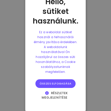
Helló,
sütiket
használunk.
Ez a weboldal sütiket
használ a felhasználói
élmény javítása érdekében.
A weboldalunk
használatával Ön
hozzájárul az összes süti
használatához, a Cookie
szabályzatunknak
megfelelően.
ÖSSZES ELFOGADÁSA
RÉSZLETEK
MEGJELENÍTÉSE
ELENGEDHETETLENÜL
SZÜKSÉGES